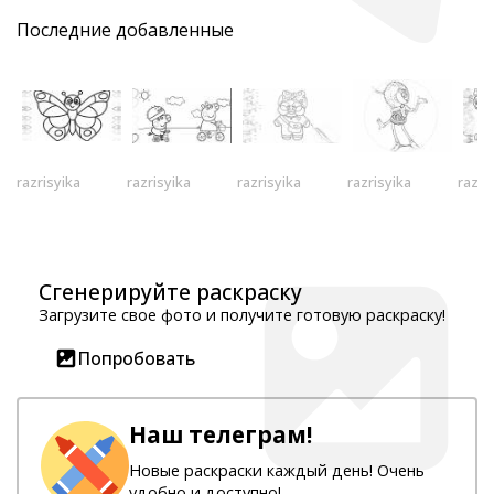
Последние добавленные
razrisyika
razrisyika
razrisyika
razrisyika
razri
Сгенерируйте раскраску
Загрузите свое фото и получите готовую раскраску!
Попробовать
Наш телеграм!
Новые раскраски каждый день! Очень
удобно и доступно!