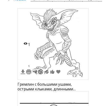
1
1
Гремлин с большими ушами,
острыми клыками, длинными
когтями, чешуйчатым телом и
гребнем на голове