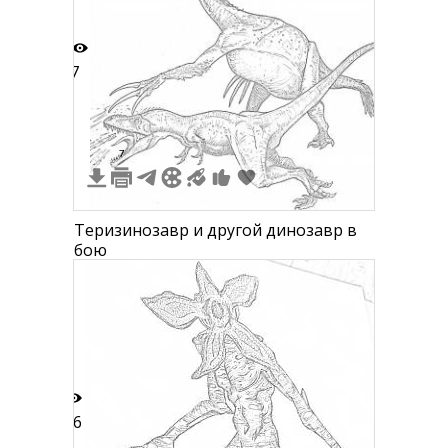
7
7
Теризинозавр и другой динозавр в
бою
16