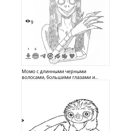
9
1
6
1
1
Момо с длинными черными
волосами, большими глазами и
длинными когтями
3