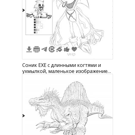
4
Соник EXE с длинными когтями и
ухмылкой, маленькое изображение
8-битного Соника EXE слева
3