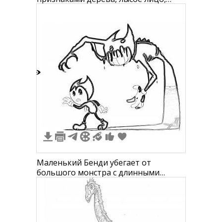
длинные когтистые руки и ноги,
огненные волосы
2
Маленький Бенди убегает от
большого монстра с длинными
когтями