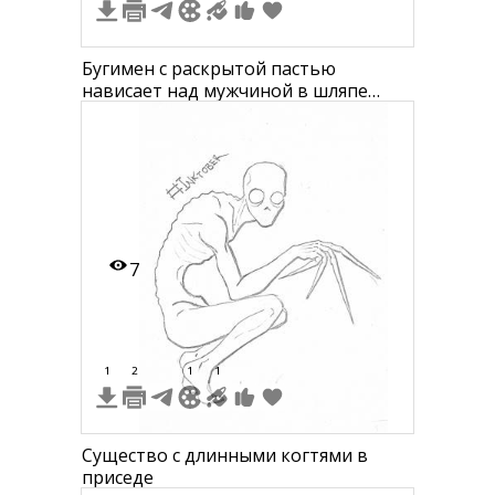
Бугимен с раскрытой пастью
нависает над мужчиной в шляпе
рядом с лестницей
7
1
2
1
1
Существо с длинными когтями в
приседе