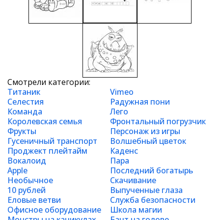
Смотрели категории:
Титаник
Vimeo
Селестия
Радужная пони
Команда
Лего
Королевская семья
Фронтальный погрузчик
Фрукты
Персонаж из игры
Гусеничный транспорт
Волшебный цветок
Проджект плейтайм
Каденс
Вокалоид
Пара
Apple
Последний богатырь
Необычное
Скачивание
10 рублей
Выпученные глаза
Еловые ветви
Служба безопасности
Офисное оборудование
Школа магии
Монстры на каникулах
Бант на голове