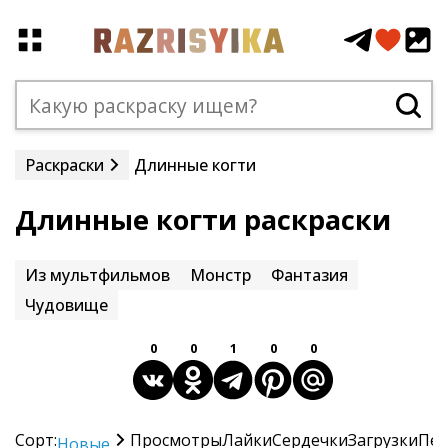
Раскраски
Длинные когти
Длинные когти раскраски
Из мультфильмов
Монстр
Фантазия
Чудовище
0
0
1
0
0
Сорт:
Просмотры
Лайки
Сердечки
Загрузки
Печ
Новые