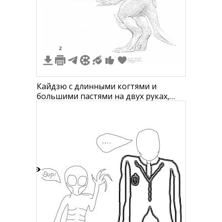
6
2
Кайдзю с длинными когтями и
большими пастями на двух руках,
стоящий на задних лапах, с броней
или панцирем на спине.
4