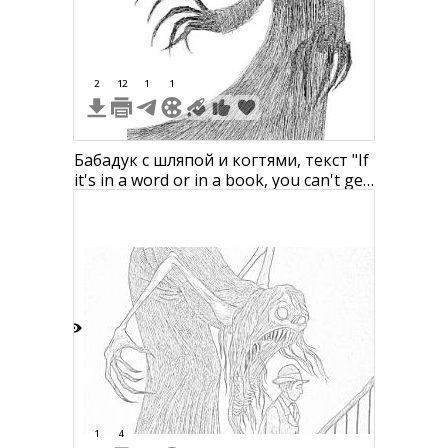
2
12
1
1
Бабадук с шляпой и когтями, текст "If
it's in a word or in a book, you can't get
rid of the Babadook"
8
1
4