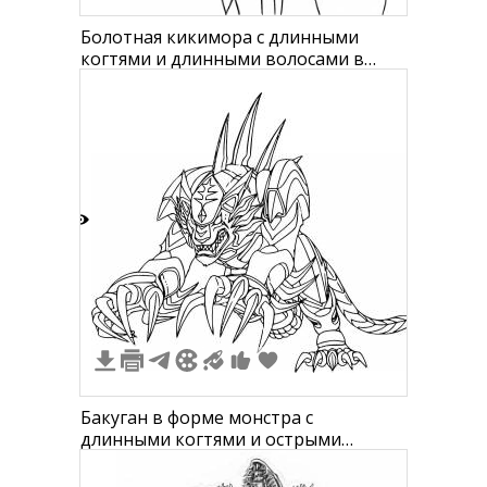
Болотная кикимора с длинными
когтями и длинными волосами в
балахоне
7
3
Бакуган в форме монстра с
длинными когтями и острыми
шипами на спине