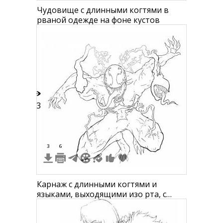
Чудовище с длинными когтями в
рваной одежде на фоне кустов
13
3
6
Карнаж с длинными когтями и
языками, выходящими изо рта, с
завихрениями симбиотической массы
вокруг