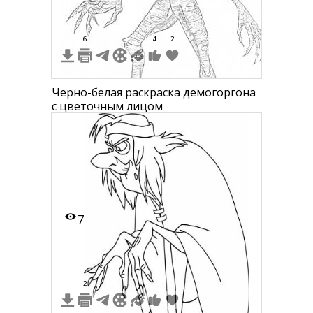
6
4
2
Черно-белая раскраска демогоргона
с цветочным лицом
7
2