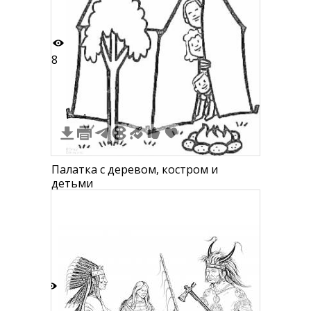
8
1
4
Палатка с деревом, костром и
детьми
3