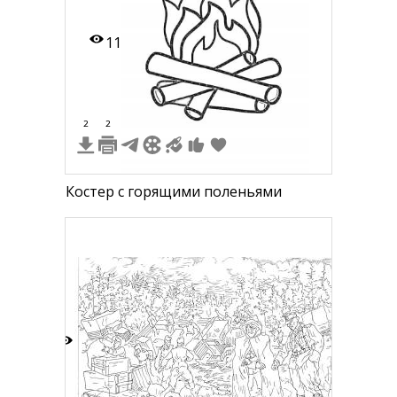
11
2
2
Костер с горящими поленьями
3