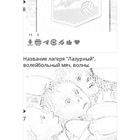
28
11
5
Название лагеря "Лазурный",
волейбольный мяч, волны.
17