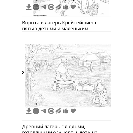
Ворота в лагерь Крейтейшиес с
пятью детьми и маленьким
динозавром на переднем плане
среди джунглей. На фоне - символика
«Jurassic World» и «Camp Cretaceous».
2
1
Древний лагерь с людьми,
готовящими еду, юрты, дети на