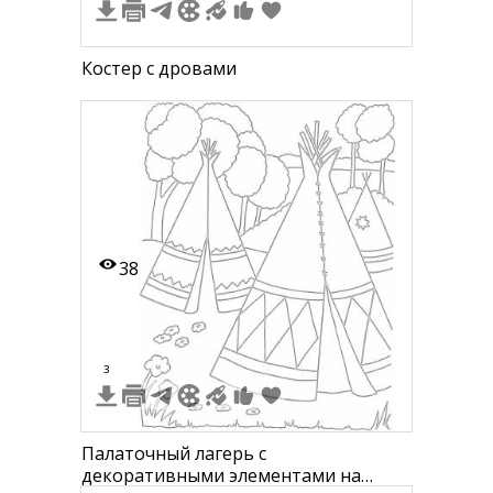
Костер с дровами
38
3
Палаточный лагерь с
декоративными элементами на