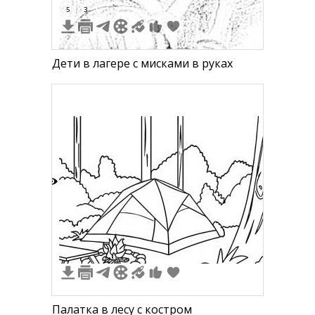
5
3
Дети в лагере с мисками в руках
3
Палатка в лесу с костром