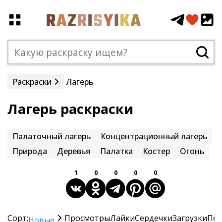
Раскраски
Лагерь
Лагерь раскраски
Палаточный лагерь
Концентрационный лагерь
Природа
Деревья
Палатка
Костер
Огонь
1
0
0
0
0
Сорт:
Просмотры
Лайки
Сердечки
Загрузки
Печ
Новые