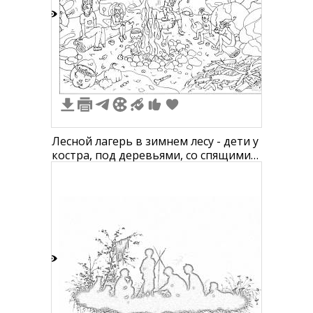
2
Лесной лагерь в зимнем лесу - дети у
костра, под деревьями, со спящими
совами, пауком и летучей мышью
3