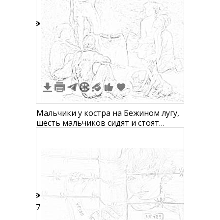
8
Мальчики у костра на Бежином лугу,
шесть мальчиков сидят и стоят
вокруг костра с котелком, на заднем
плане кони.
47