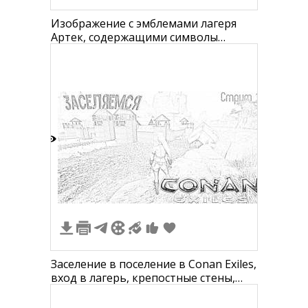
Изображение с эмблемами лагеря
Артек, содержащими символы
природы, горы и лес, с центральной
надписью "Артек" и логотипом в
виде пламени.
1
Заселение в поселение в Conan Exiles,
вход в лагерь, крепостные стены,
фигура персонажа с мечом, гора на
заднем плане