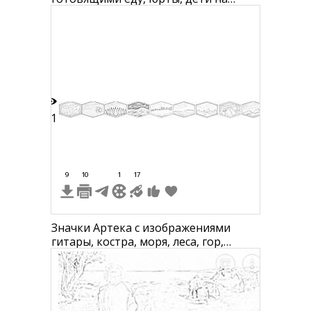
качелях и домашний скот
21
9
10
1
17
Значки Артека с изображениями
гитары, костра, моря, леса, гор,
лагеря, палаточного города и
природы.