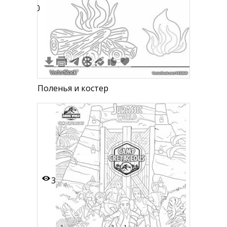
0
Поленья и костер
3
1
2
1