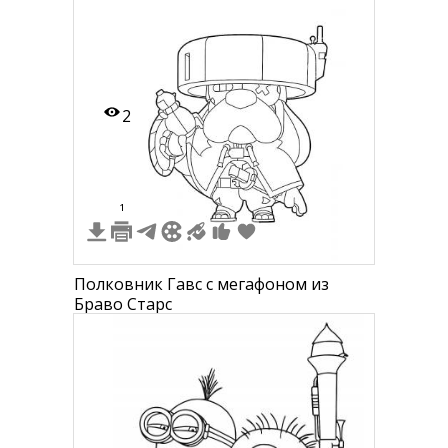
Гончика скрываются: мегафон и
фонарик"
2
1
Полковник Гавс с мегафоном из
Браво Старс