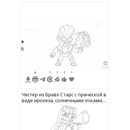
26
6
1
1
1
1
Честер из Бравл Старс с прической в
виде ирокеза, солнечными очками,
курткой с короткими рукавами,
штанами с коленом в виде чипа,
держащий оружие-мегафон.