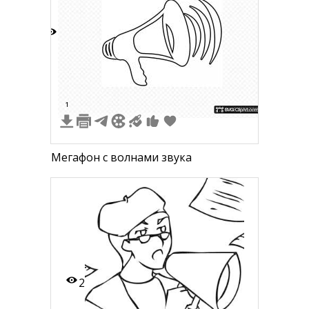
1
1
Мегафон с волнами звука
2