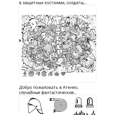
в защитных костюмах, солдаты,
каски, раскапывание земли, деревья
на заднем плане, экскаватор,
мегафон, раскопанные кости и
оружие
3
1
1
Добро пожаловать в Атенео,
случайные фантастические
персонажи, облака, мегафон,
осьминог, птица, дерево, паутина