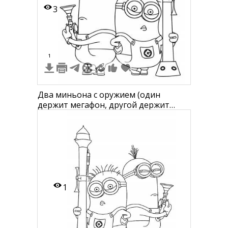
3
1
Два миньона с оружием (один
держит мегафон, другой держит
ракетницу)
1