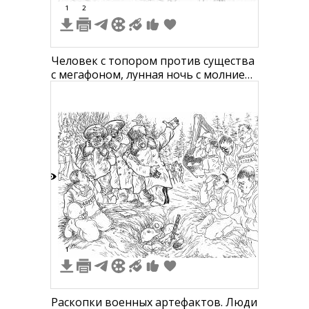
1
2
Человек с топором против существа
с мегафоном, лунная ночь с молнией
и машинами на фоне
5
1
Раскопки военных артефактов. Люди