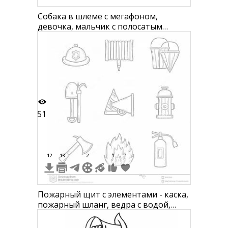
Собака в шлеме с мегафоном,
девочка, мальчик с полосатым
свитером, мальчик с одеялом
51
12
13
2
1
1
Пожарный щит с элементами - каска,
пожарный шланг, ведра с водой,
пожарный гидрант, пожарный топор,
огонь, огнетушитель, пожарный