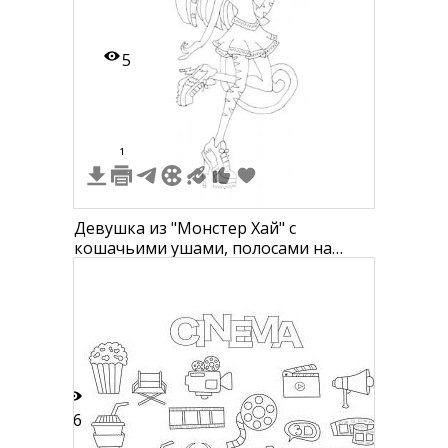
5
1
Девушка из "Монстер Хай" с
кошачьими ушами, полосами на
волосах, в юбке и туфлях на
платформе, с мегафоном в руке
26