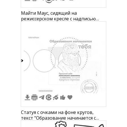
Майти Маус, сидящий на
режиссерском кресле с надписью
"Mickey", в шляпе и шарфе, держащий
мегафон
4
Статуя с очками на фоне кругов,
текст "Образование начинается с
тебя", логотип Мегафон, кнопка