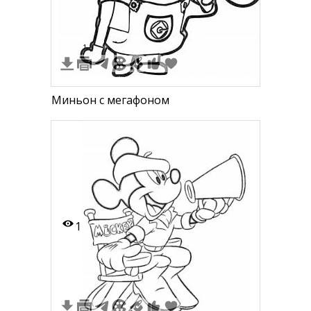
1
Миньон с мегафоном
1