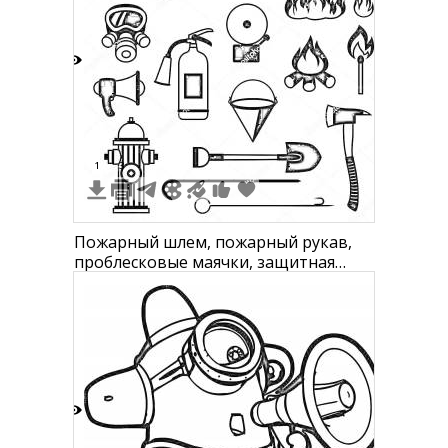
9
1
3
Пожарный шлем, пожарный рукав,
проблесковые маячки, защитная
маска, пожарный колокол, огонь,
огнетушитель, костёр, зажжённая
спичка, мегафон, пожарный гидрант,
ведро, пожарный крюк, лопата, лом,
пожарный топор
5