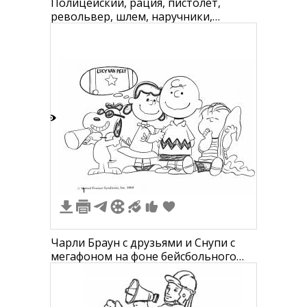
Полицейский, рация, пистолет,
револьвер, шлем, наручники,
дубинка, защитный жилет,
сигнальный жезл, мегафон
0
1
Чарли Браун с друзьями и Снупи с
мегафоном на фоне бейсбольного
поля