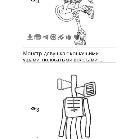
3
Монстр-девушка с кошачьими
ушами, полосатыми волосами,
хвостом, с мегафоном, в юбке и на
платформеных туфлях
8
1