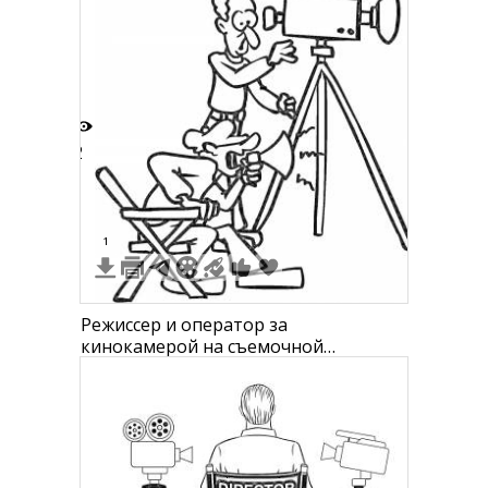
Старт
2
1
Режиссер и оператор за
кинокамерой на съемочной
площадке