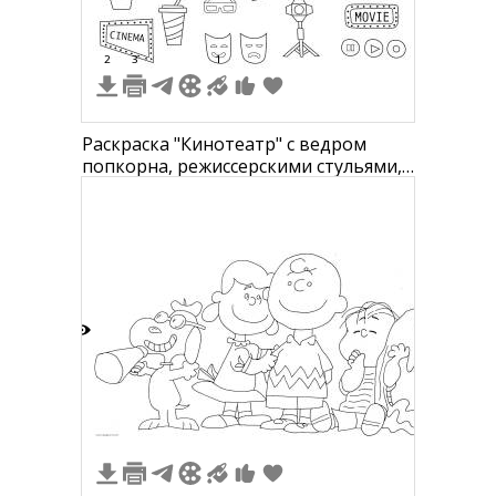
2
3
1
Раскраска "Кинотеатр" с ведром
попкорна, режиссерскими стульями,
кинокамерами, хлопушкой,
мегафоном, стаканами с напитками,
пленкой, роликом фильма, 3D-
очками, билетом в кино, знаками
киноа и фильмов, театральными
масками, креслом.
2