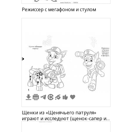
Режиссер с мегафоном и стулом
6
1
Щенки из «Щенячьего патруля»
играют и исследуют (щенок-сапер и
щенок-спасатель), надписи "Щенки
обожают играть!" и "В рюкзаке у