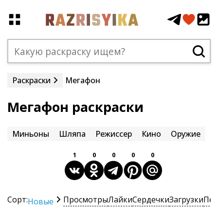
Раскраски
Мегафон
Мегафон раскраски
Миньоны
Шляпа
Режиссер
Кино
Оружие
1
0
0
0
0
Сорт:
Просмотры
Лайки
Сердечки
Загрузки
Печ
Новые