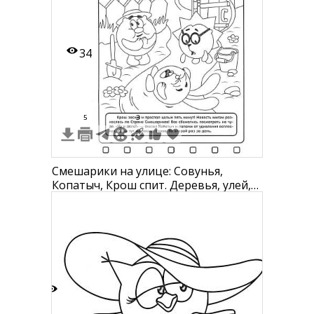
34
5
3
Смешарики на улице: Совунья,
Копатыч, Крош спит. Деревья, улей,
лопата, грабли, цветы, яблоки.
3