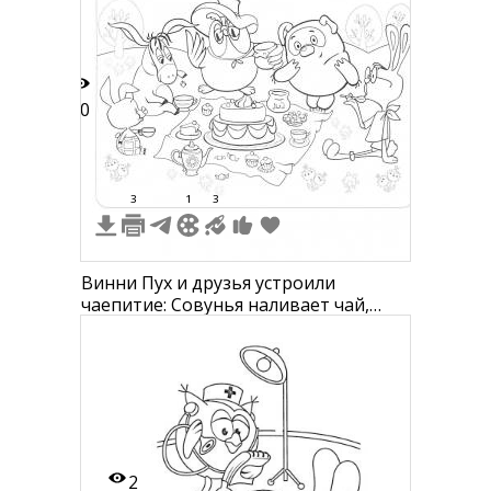
20
3
1
3
Винни Пух и друзья устроили
чаепитие: Совунья наливает чай,
Винни Пух держит банку с мёдом, Иа
сидит с чашкой чая, Пятачок с
тортом, кролик с букетом цветов на
пикнике
2