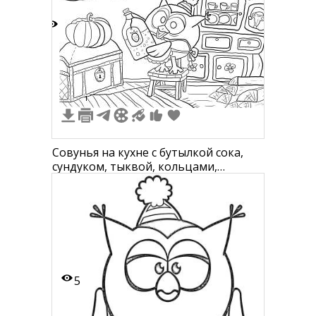
7
1
Совунья на кухне с бутылкой сока,
сундуком, тыквой, кольцами,
гирляндой, печкой, посудой, и
мешками
5