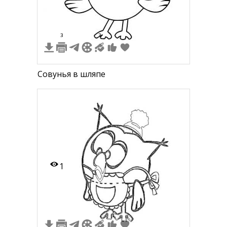
3
3
Совунья в шляпе
1