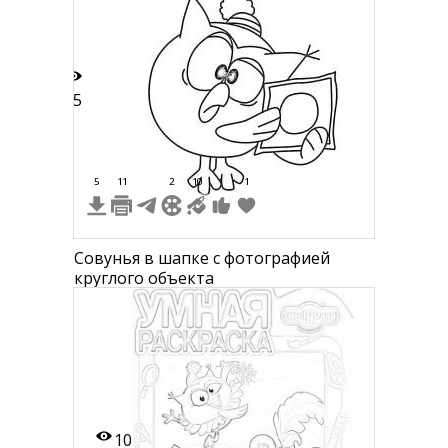
15
5
11
2
10
1
Совунья в шапке с фотографией
круглого объекта
10