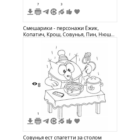
7
3
Смешарики - персонажи Ёжик,
Копатич, Крош, Совунья, Пин, Нюша
и Лосяш
8
1
1
Совунья ест спагетти за столом