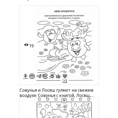
19
Совунья и Лосяш гуляют на свежем
воздухе: Совунья с книгой, Лосяш,
цветы, лодка, облака