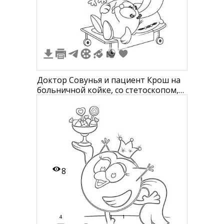
Доктор Совунья и пациент Крош на
больничной койке, со стетоскопом,
капельницей и операционной
лампой
8
4
1
1