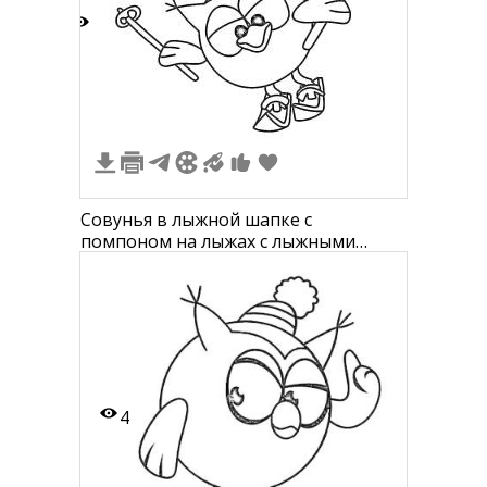
1
Совунья в лыжной шапке с
помпоном на лыжах с лыжными
палками
4