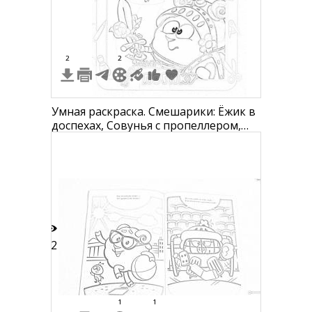
2
2
Умная раскраска. Смешарики: Ёжик в
доспехах, Совунья с пропеллером,
Развиваем логику
12
1
1