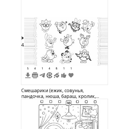
Лосяш у реки, лебедь, небо с
облаками
34
5
4
1
4
8
1
1
Смешарики (ежик, совунья,
пандочка, нюша, бараш, кролик,
каракатица, пингвин)