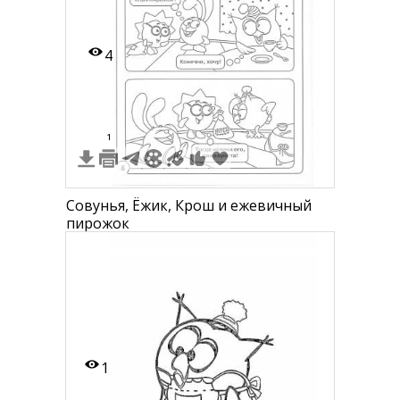
4
1
Совунья, Ёжик, Крош и ежевичный
пирожок
1