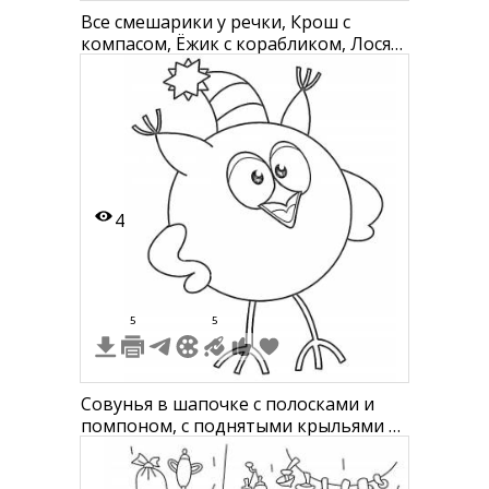
Все смешарики у речки, Крош с
компасом, Ёжик с корабликом, Лосяш
с цветком, Совунья, две лодки, два
облака
4
5
5
Совунья в шапочке с полосками и
помпоном, с поднятыми крыльями и
открытым клювом