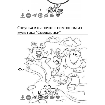
1
6
1
4
Совунья в шапочке с помпоном из
мультика "Смешарики"
4