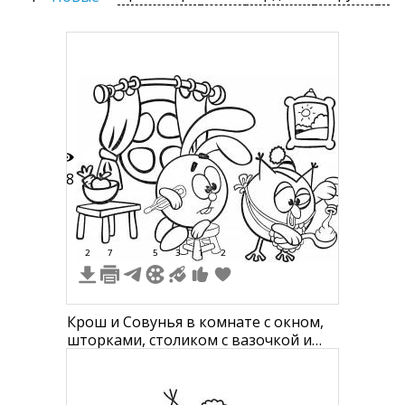
18
2
7
5
3
1
2
Крош и Совунья в комнате с окном,
шторками, столиком с вазочкой и
картиной на стене