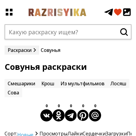
Раскраски
Совунья
Совунья раскраски
Смешарики
Крош
Из мультфильмов
Лосяш
Сова
0
0
0
0
0
Сорт:
Просмотры
Лайки
Сердечки
Загрузки
Печ
Новые