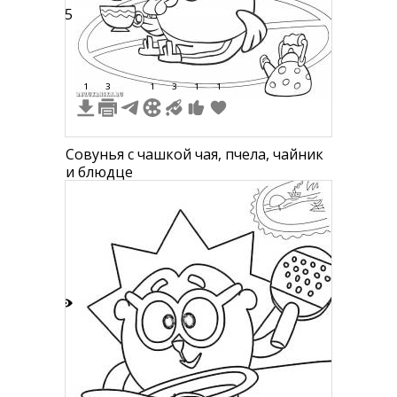
15
1
3
1
3
1
1
Совунья с чашкой чая, пчела, чайник
и блюдце
3
1