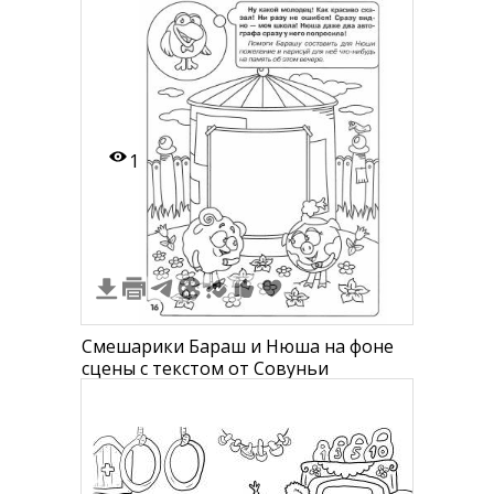
Лосяш, Совунья и множество
предметов, таких как дерево,
компьютер, книги, кружка, пила и
прочее.
1
Смешарики Бараш и Нюша на фоне
сцены с текстом от Совуньи