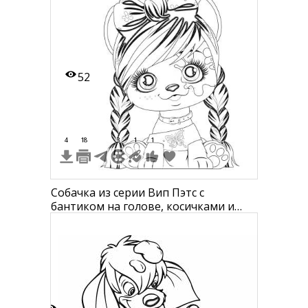
"ЕЕ", на синем фоне с цветочками и
букашкой
52
4
18
3
1
1
Собачка из серии Вип Пэтс с
бантиком на голове, косичками и
бабочкой на ошейнике