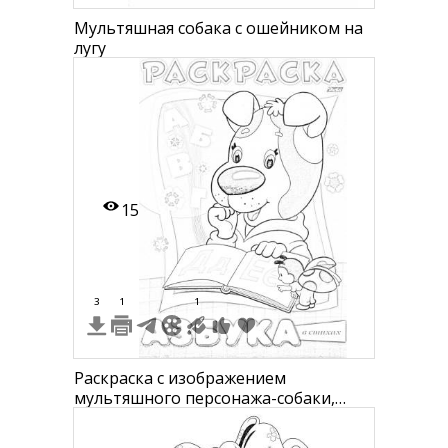
Мультяшная собака с ошейником на
лугу
15
3
1
1
Раскраска с изображением
мультяшного персонажа-собаки,
который держит книгу с большими
буквами А, Б, В, Г и словами "ДА" и