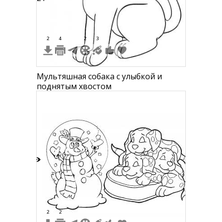
2
4
2
3
1
Мультяшная собака с улыбкой и
поднятым хвостом
7
2
2