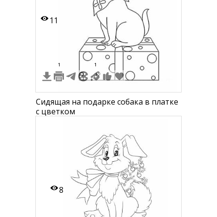
11
1
1
Сидящая на подарке собака в платке
с цветком
8