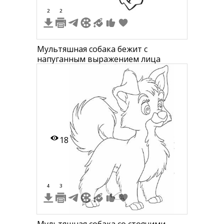
2
2
Мультяшная собака бежит с
напуганным выражением лица
18
4
3