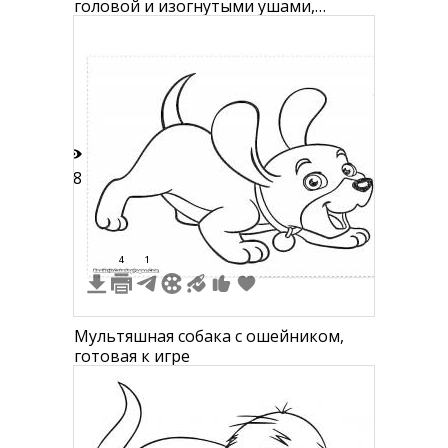
головой и изогнутыми ушами,
сидящая и машущая хвостом
28
4
1
Мультяшная собака с ошейником,
готовая к игре