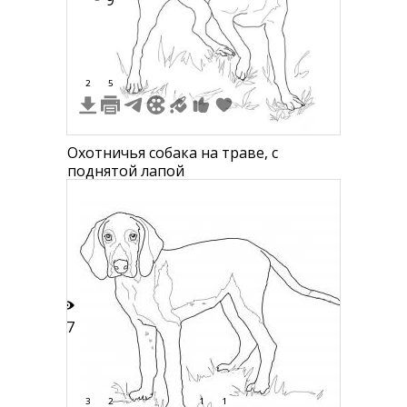
9
2
5
Охотничья собака на траве, с
поднятой лапой
17
3
2
1
1