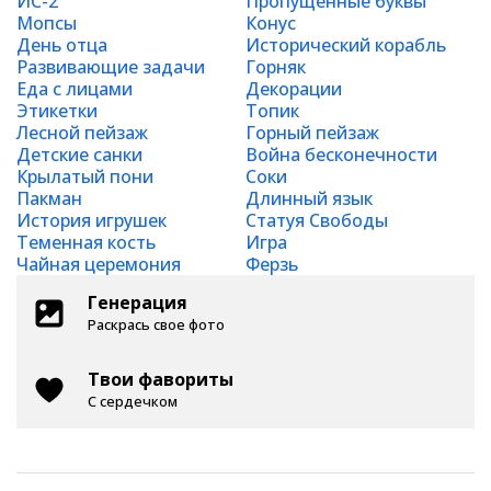
ИС-2
Пропущенные буквы
Мопсы
Конус
День отца
Исторический корабль
Развивающие задачи
Горняк
Еда с лицами
Декорации
Этикетки
Топик
Лесной пейзаж
Горный пейзаж
Детские санки
Война бесконечности
Крылатый пони
Соки
Пакман
Длинный язык
История игрушек
Статуя Свободы
Теменная кость
Игра
Чайная церемония
Ферзь
Генерация
Раскрась свое фото
Твои фавориты
С сердечком