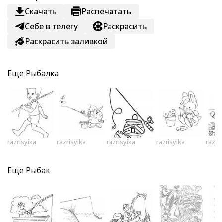
Скачать
Распечатать
Себе в телегу
Раскрасить
Раскрасить заливкой
Еще
Рыбалка
razrisyika
razrisyika
razrisyika
razrisyika
razri
Еще
Рыбак