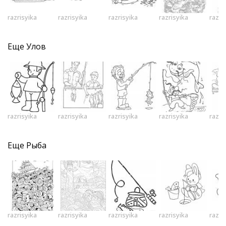
razrisyika
razrisyika
razrisyika
razrisyika
razri
Еще
Улов
razrisyika
razrisyika
razrisyika
razrisyika
razri
Еще
Рыба
razrisyika
razrisyika
razrisyika
razrisyika
razri