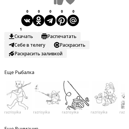
0
0
0
0
0
1
Скачать
Распечатать
Себе в телегу
Раскрасить
Раскрасить заливкой
Еще
Рыбалка
razrisyika
razrisyika
razrisyika
razrisyika
razri
Еще
Внимание