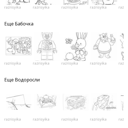
razrisyika
razrisyika
razrisyika
razrisyika
razri
Еще
Бабочка
razrisyika
razrisyika
razrisyika
razrisyika
razri
Еще
Водоросли
razrisyika
razrisyika
razrisyika
razrisyika
razri