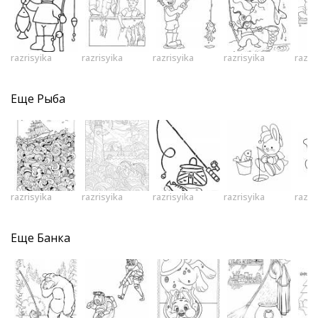
razrisyika
razrisyika
razrisyika
razrisyika
razri
Еще
Рыба
razrisyika
razrisyika
razrisyika
razrisyika
razri
Еще
Банка