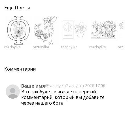
Еще
Цветы
razrisyika
razrisyika
razrisyika
razrisyika
razri
Комментарии
Ваше имя
@razrisyika
7 августа 2026 17:56
Вот так будет выглядеть первый
комментарий, который вы добавите
через
нашего бота