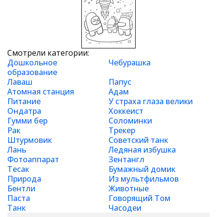
Смотрели категории:
Дошкольное
Чебурашка
образование
Лаваш
Папус
Атомная станция
Адам
Питание
У страха глаза велики
Ондатра
Хоккеист
Гумми бер
Соломинки
Рак
Трекер
Штурмовик
Советский танк
Лань
Ледяная избушка
Фотоаппарат
Зентангл
Тесак
Бумажный домик
Природа
Из мультфильмов
Бентли
Животные
Паста
Говорящий Том
Танк
Часодеи