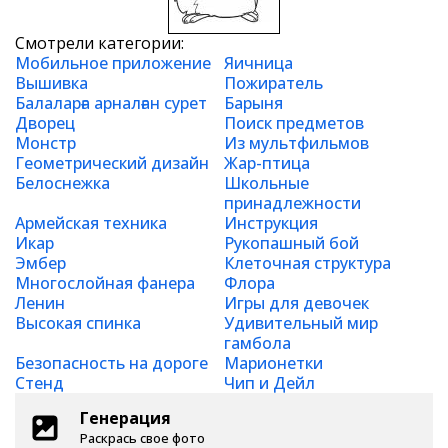
Смотрели категории:
Мобильное приложение
Яичница
Вышивка
Пожиратель
Балаларға арналған сурет
Барыня
Дворец
Поиск предметов
Монстр
Из мультфильмов
Геометрический дизайн
Жар-птица
Белоснежка
Школьные
принадлежности
Армейская техника
Инструкция
Икар
Рукопашный бой
Эмбер
Клеточная структура
Многослойная фанера
Флора
Ленин
Игры для девочек
Высокая спинка
Удивительный мир
гамбола
Безопасность на дороге
Марионетки
Стенд
Чип и Дейл
Генерация
Раскрась свое фото