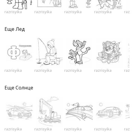
razrisyika
razrisyika
razrisyika
razrisyika
razri
Еще
Лед
razrisyika
razrisyika
razrisyika
razrisyika
razri
Еще
Солнце
razrisyika
razrisyika
razrisyika
razrisyika
razri