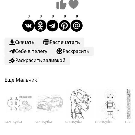
0
0
0
0
0
Скачать
Распечатать
Себе в телегу
Раскрасить
Раскрасить заливкой
Еще
Мальчик
razrisyika
razrisyika
razrisyika
razrisyika
razri