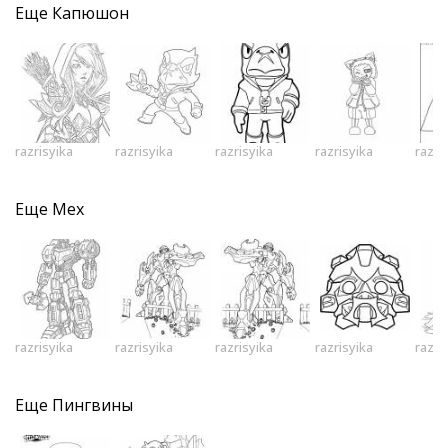
Еще
Капюшон
razrisyika
razrisyika
razrisyika
razrisyika
razri
Еще
Мех
razrisyika
razrisyika
razrisyika
razrisyika
razri
Еще
Пингвины