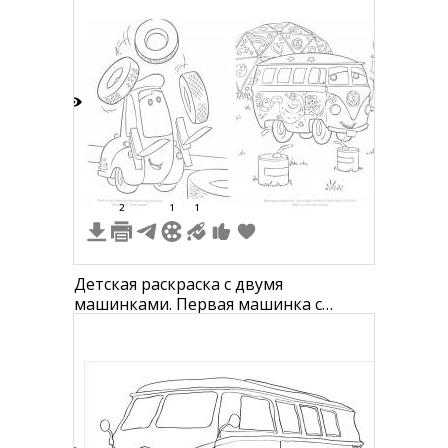
4
2
1
1
Детская раскраска с двумя
машинками. Первая машинка с
шинами - одна в руках, одна в
воздухе. Вторая машинка -
микроавтобус с цветочными и
психоделическими узорами, стоит
рядом с заправочной колонкой.