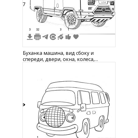
37
3
32
3
1
Буханка машина, вид сбоку и
спереди, двери, окна, колеса,
решетка радиатора, зеркало заднего
вида, фары
3
1