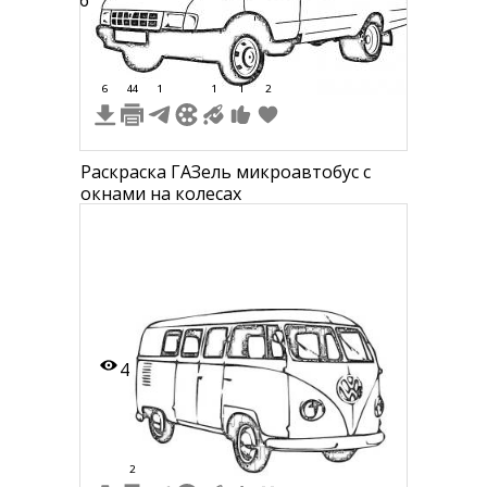
56
6
44
1
1
1
2
Раскраска ГАЗель микроавтобус с
окнами на колесах
4
2