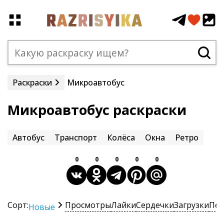
Раскраски
Микроавтобус
Микроавтобус раскраски
Автобус
Транспорт
Колёса
Окна
Ретро
0
0
0
0
0
Сорт:
Просмотры
Лайки
Сердечки
Загрузки
Печ
Новые