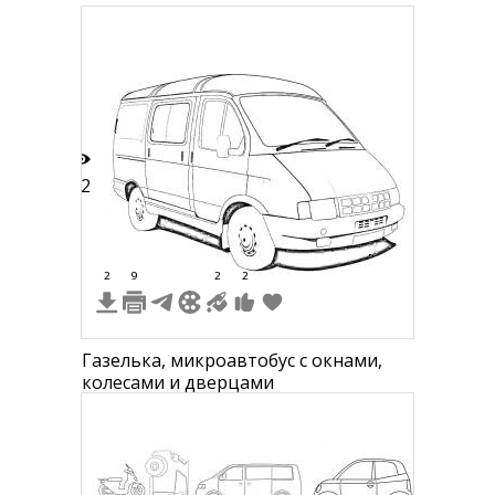
32
2
9
2
2
Газелька, микроавтобус с окнами,
колесами и дверцами