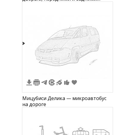
фарами, классический логотип на
капоте, бампер и колёса
4
Мицубиси Делика — микроавтобус
на дороге