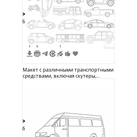
16
1
5
1
Макет с различными транспортными
средствами, включая скутеры,
кроссовер, микроавтобус, хэтчбек,
кабриолет, пожарную машину,
пикап, кроссовер с высокой крышей,
спортивное купе, минивен, автобус,
внедорожник
16