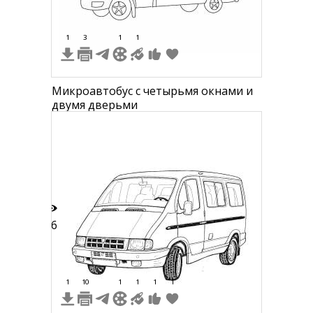
1
3
1
1
Микроавтобус с четырьмя окнами и
двумя дверьми
16
1
10
1
1
1
1