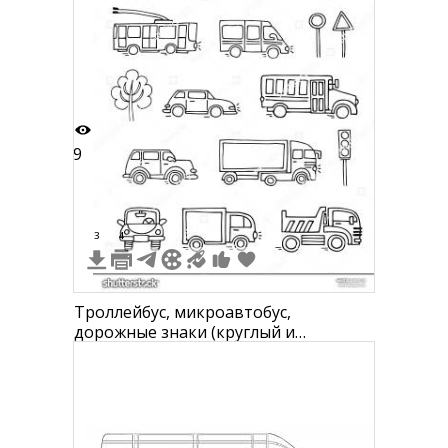
цветочными узорами, спиралями и
различными геометрическими
орнаментами
9
3
4
Троллейбус, микроавтобус,
дорожные знаки (круглый и
треугольный), дерево, легковой
автомобиль, школьный автобус,
внедорожник, грузовик с закрытым
кузовом, светофор, легковой
автомобиль с багажником на крыше,