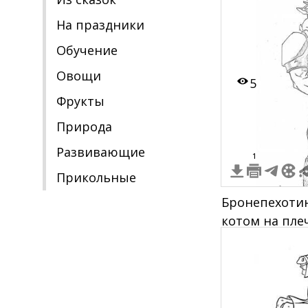
На праздники
Обучение
Овощи
5
Фрукты
Природа
Развивающие
1
Прикольные
Бронепехотин
котом на пле