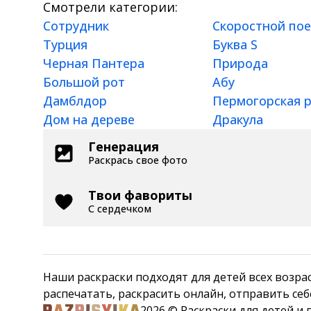
Смотрели категории:
Сотрудник
Скоростной по
Турция
Буква S
Черная Пантера
Природа
Большой рот
Абу
Дамблдор
Пермогорская 
Дом на дереве
Дракула
Генерация
Раскрась свое фото
Твои фавориты
С сердечком
Наши раскраски подходят для детей всех возрастов: 
распечатать, раскрасить онлайн, отправить себ
2026 © Раскраски для детей и