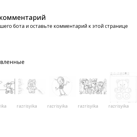
комментарий
шего бота и оставьте комментарий к этой странице
авленные
yika
razrisyika
razrisyika
razrisyika
razrisyika