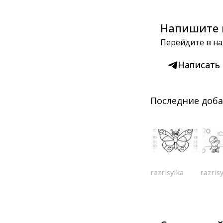
Напишите 
Перейдите в на
Написать
Последние доб
razrisyika
razris