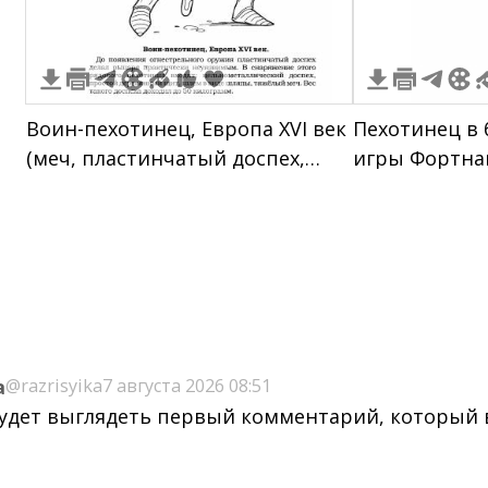
Воин-пехотинец, Европа XVI век
Пехотинец в 
(меч, пластинчатый доспех,
игры Фортна
металлический шлем,
деревянный щит)
a
@razrisyika
7 августа 2026 08:51
будет выглядеть первый комментарий, который