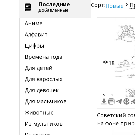
Последние
Сорт:
П
Новые
Добавленные
Аниме
Алфавит
Цифры
Времена года
18
Для детей
Для взрослых
Для девочек
5
8
Для мальчиков
Животные
Советский со
на фоне при
Из мультиков
Из сказок