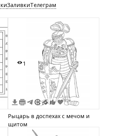
ски
Заливки
Телеграм
1
Рыцарь в доспехах с мечом и
щитом
с