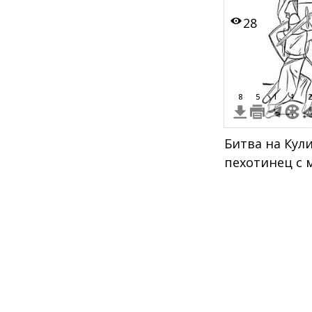
28
8
5
1
1
2
Битва на Кул
пехотинец с 
всадника с м