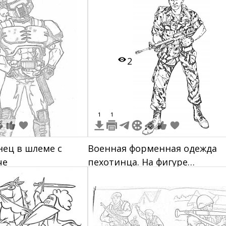
крестом, а в другой копье
2
1
1
ец в шлеме с
Военная форменная одежда
че
пехотинца. На фигуре
изображены следующие
элементы: камуфляжная форм
(куртка и брюки), береты,
армейские ботинки, ремень,