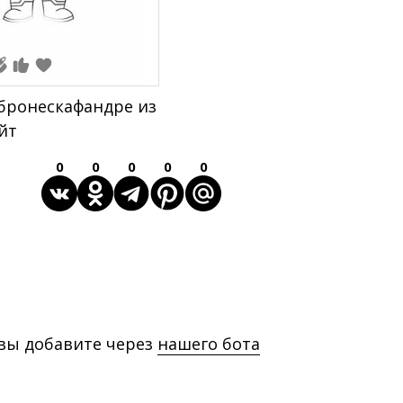
бронескафандре из
йт
0
0
0
0
0
 вы добавите через
нашего бота