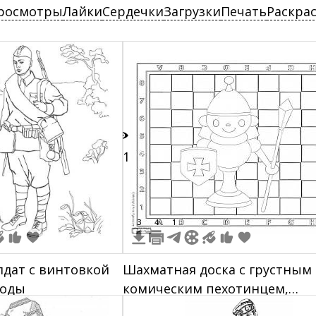
росмотры
Лайки
Сердечки
Загрузки
Печать
Раскра
11
3
4
1
лдат с винтовкой
Шахматная доска с грустным
роды
комическим пехотинцем,
держащим в одной руке щит 