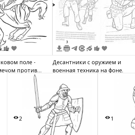
часы, рюкзак, вооружение
(автомат).
7
3
иковом поле -
Десантники с оружием и
мечом против
военная техника на фоне.
ечом на лошади
2
1