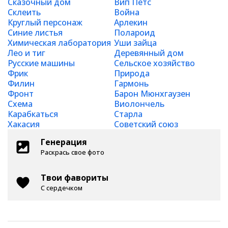
Сказочный дом
Вип Петс
Склеить
Война
Круглый персонаж
Арлекин
Синие листья
Полароид
Химическая лаборатория
Уши зайца
Лео и тиг
Деревянный дом
Русские машины
Сельское хозяйство
Фрик
Природа
Филин
Гармонь
Фронт
Барон Мюнхгаузен
Схема
Виолончель
Карабкаться
Старла
Хакасия
Советский союз
Генерация
Раскрась свое фото
Твои фавориты
С сердечком