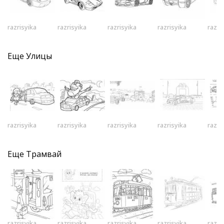
razrisyika
razrisyika
razrisyika
razrisyika
razri
Еще
Улицы
razrisyika
razrisyika
razrisyika
razrisyika
razri
Еще
Трамвай
razrisyika
razrisyika
razrisyika
razrisyika
razri