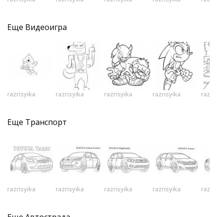
Еще
Видеоигра
razrisyika
razrisyika
razrisyika
razrisyika
razri
Еще
Транспорт
razrisyika
razrisyika
razrisyika
razrisyika
razri