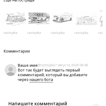
Еще
Автострада
razrisyika
razrisyika
razrisyika
razrisyika
razri
Комментарии
Ваше имя
@razrisyika
7 августа 2026 06:48
Вот так будет выглядеть первый
комментарий, который вы добавите
через
нашего бота
Напишите комментарий