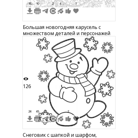
15
10
2
4
1
Большая новогодняя карусель с
множеством деталей и персонажей
126
24
45
2
2
Снеговик с шапкой и шарфом,