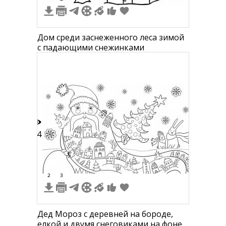
Дом среди заснеженного леса зимой
с падающими снежинками
14
2
3
Дед Мороз с деревней на бороде,
елкой и двумя снеговиками на фоне