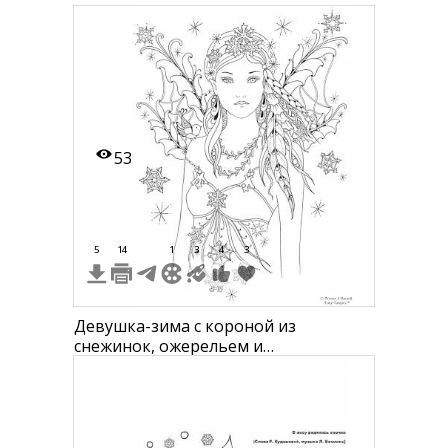
53
5
14
1
3
4
3
Девушка-зима с короной из
снежинок, ожерельем и
украшениями в волосах