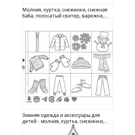
Молния, куртка, снежинки, снежная
баба, полосатый свитер, варежки,
шапка, шарф, носки в полоску,
брюки, сапоги, джинсы
29
1
2
Зимняя одежда и аксессуары для
детей - молния, куртка, снежинки,
снеговик, свитер, варежки, шапка,
шарф, носки, штаны, сапоги, джинсы