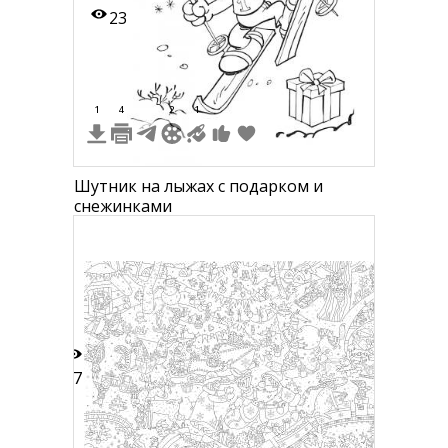
23
1
4
2
1
Шутник на лыжах с подарком и
снежинками
87