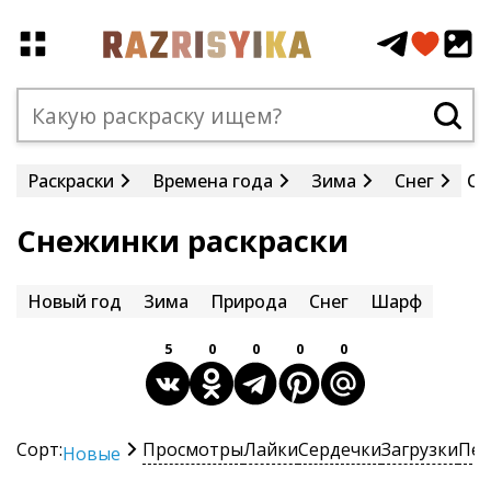
Раскраски
Времена года
Зима
Снег
Сн
Снежинки раскраски
Новый год
Зима
Природа
Снег
Шарф
5
0
0
0
0
Сорт:
Просмотры
Лайки
Сердечки
Загрузки
Печ
Новые