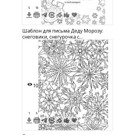
5
14
Шаблон для письма Деду Морозу:
снеговики, снегурочка с
медвежонком, снежинки
10
1
5