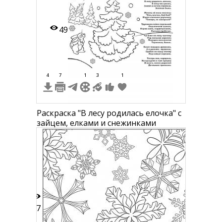
49
4
7
1
3
1
Раскраска "В лесу родилась елочка" с
зайцем, елками и снежинками
57