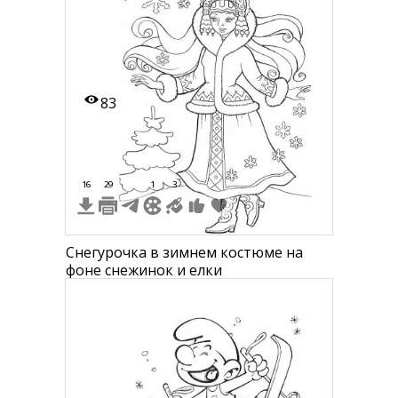
83
16
29
1
3
Снегурочка в зимнем костюме на
фоне снежинок и елки