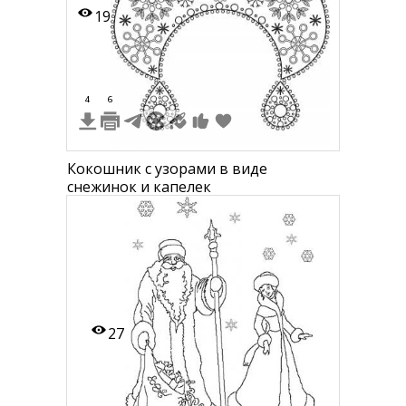
19
4
6
Кокошник с узорами в виде
снежинок и капелек
27