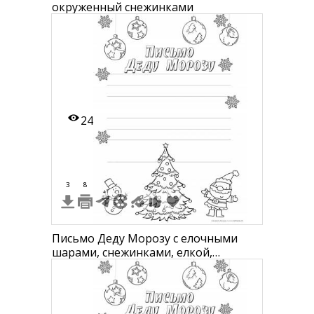
окруженный снежинками
24
3
8
Письмо Деду Морозу с елочными
шарами, снежинками, елкой,
снеговиком и Дедом Морозом