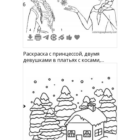
16
4
5
3
1
Раскраска с принцессой, двумя
девушками в платьях с косами,
снежинками и надписью "Frozen"
2
2