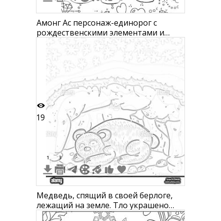
Амонг Ас персонаж-единорог с
рождественскими элементами и
надписью "You are magic”, в
окружении звезд, сердец, конфет,
бриллиантов и снежинок.
19
1
3
Медведь, спящий в своей берлоге,
лежащий на земле. Тло украшено
снежинками. Внутри берлоги