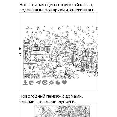
Новогодняя сцена с кружкой какао,
леденцами, подарками, снежинками,
еловыми ветками, новогодними
игрушками и снеговиками
27
2
2
Новогодний пейзаж с домами,
ёлками, звёздами, луной и
снеговиком