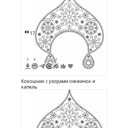
17
2
6
1
Кокошник с узорами снежинок и
капель