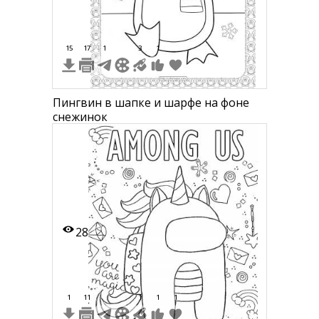
15
17
1
3
1
Пингвин в шапке и шарфе на фоне
снежинок
28
1
11
1
1
1