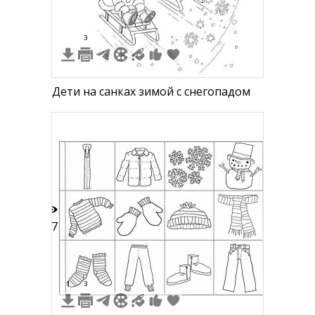
3
Дети на санках зимой с снегопадом
17
1
3