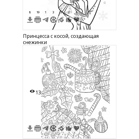
8
19
1
3
3
2
4
Принцесса с косой, создающая
снежинки
13