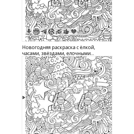
1
1
Новогодняя раскраска с ёлкой,
часами, звёздами, елочными
игрушками, домиками, варежками,
сосульками
8
2
2