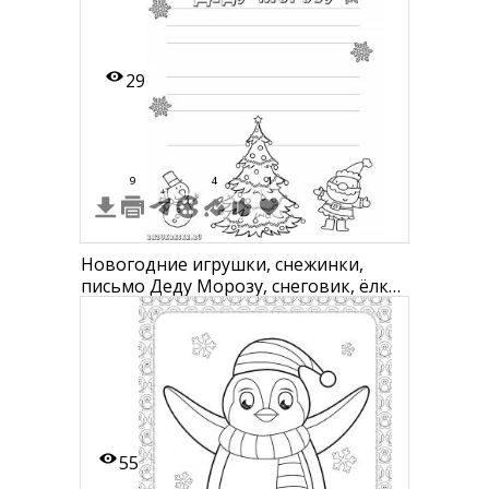
29
9
4
1
Новогодние игрушки, снежинки,
письмо Деду Морозу, снеговик, ёлка,
Санта Клаус
55