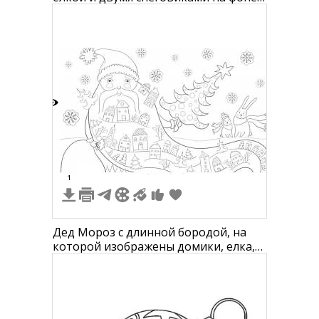
снежинок
8
1
Дед Мороз с длинной бородой, на
которой изображены домики, елка,
снеговик и заяц в шарфе, снежинки и
звезды в небе