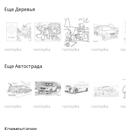
Еще
Деревья
razrisyika
razrisyika
razrisyika
razrisyika
razri
Еще
Автострада
razrisyika
razrisyika
razrisyika
razrisyika
razri
Комментарии