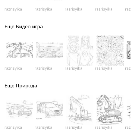
razrisyika
razrisyika
razrisyika
razrisyika
razri
Еще
Видео игра
razrisyika
razrisyika
razrisyika
razrisyika
razri
Еще
Природа
razrisyika
razrisyika
razrisyika
razrisyika
razri