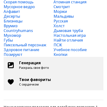
Скорая помощь
Атомная станция
Мусорное ведро
Смотрит
Алфавит
Моржи
Десерты
Мальдивы
Близнецы
Русская
Врумиз
Холст
Countryhumans
Дымовая труба
Мухомор
Настольная игра
Губы
Найти отличия
Пиксельный персонаж
ПСЖ
Здоровое питание
Учебное пособие
Позируют
Кнопки
Генерация
Раскрась свое фото
Твои фавориты
С сердечком
Наши раскраски подходят для детей всех возрастов: 1