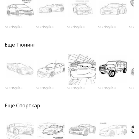
razrisyika
razrisyika
razrisyika
razrisyika
razri
Еще
Тюнинг
razrisyika
razrisyika
razrisyika
razrisyika
razri
Еще
Спорткар