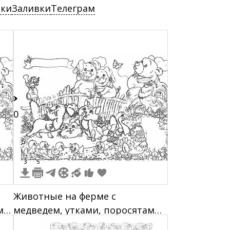
ски
Заливки
Телеграм
30
3
5
Животные на ферме с
ми
медведем, утками, поросятами,
котенком и мышкой