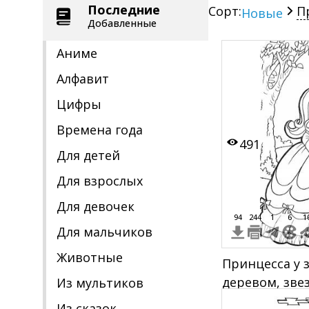
Последние
Сорт:
П
Новые
Добавленные
Аниме
Алфавит
Цифры
Времена года
491
Для детей
Для взрослых
Для девочек
94
244
1
6
1
Для мальчиков
Животные
Принцесса у 
деревом, зве
Из мультиков
Из сказок