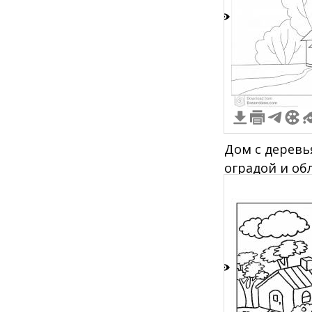
2
Дом с деревь
оградой и об
5