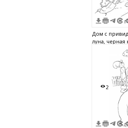
7
Дом с привид
луна, черная 
листьев, при
2