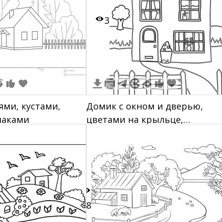
3
ями, кустами,
Домик с окном и дверью,
лаками
цветами на крыльце,
ограждением и деревом поза
48