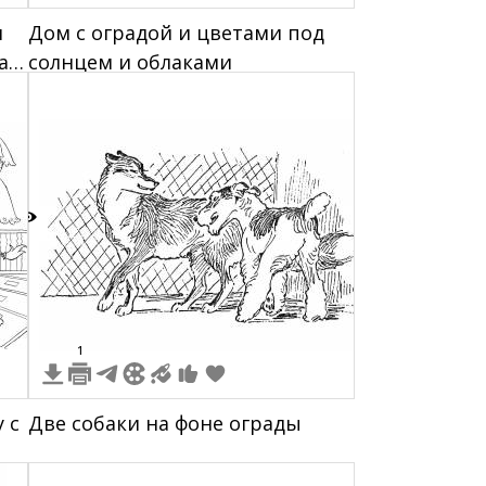
н
Дом с оградой и цветами под
а
солнцем и облаками
1
1
 с
Две собаки на фоне ограды