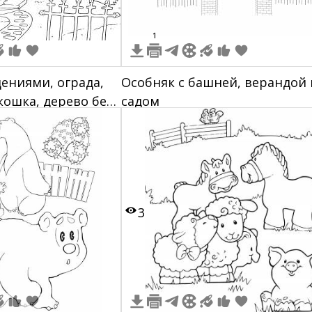
1
ениями, ограда,
Особняк с башней, верандой 
кошка, дерево без
садом
видения на фоне
3