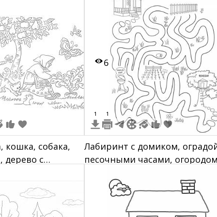
6
1
1
, кошка, собака,
Лабиринт с домиком, оградой
, дерево с
песочными часами, огородом
ада, трава, репка,
деревом с домиком