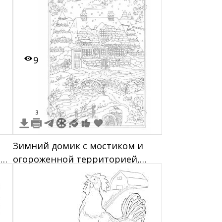
9
3
Зимний домик с мостиком и
 и
огороженной территорией,
окружённой деревьями,
снегопад