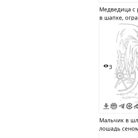
Медведица с 
в шапке, огра
3
Мальчик в ш
лошадь сеном
птица сидит 