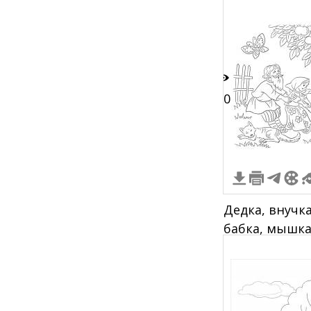
10
Дедка, внучка
бабка, мышка
фруктами, огр
бабочка