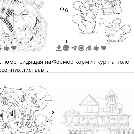
6
1
стюме, сидящая на
Фермер кормит кур на поле
осенних листьев с
аднем плане###
5