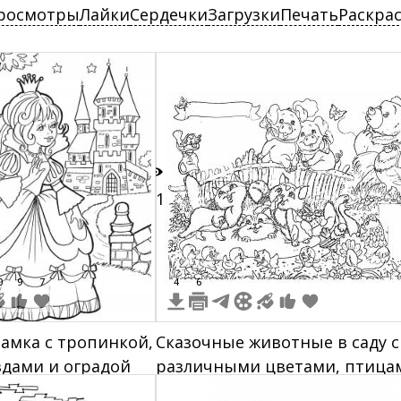
росмотры
Лайки
Сердечки
Загрузки
Печать
Раскра
21
0
9
7
4
6
замка с тропинкой,
Сказочные животные в саду с
здами и оградой
различными цветами, птица
и бабочкой