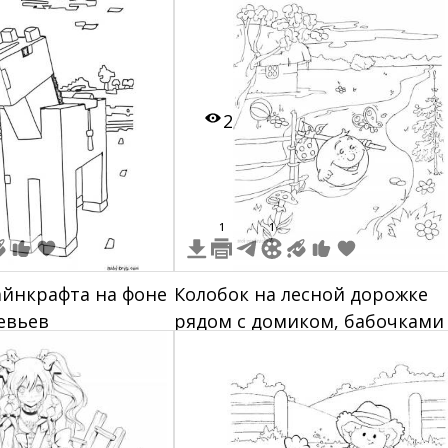
2
1
1
йнкрафта на фоне
Колобок на лесной дорожке
евьев
рядом с домиком, бабочками
мухоморами