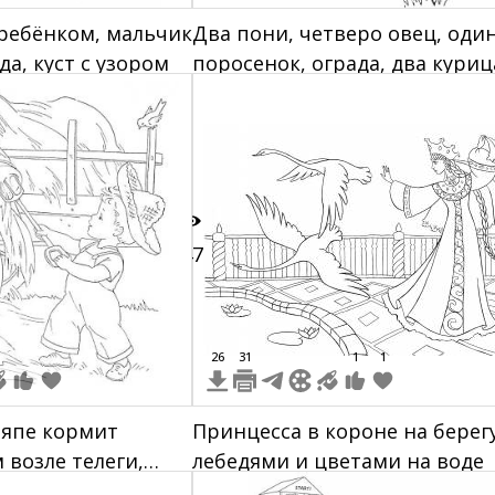
ребёнком, мальчик
Два пони, четверо овец, оди
да, куст c узором
поросенок, ограда, два куриц
на ограде
47
26
31
1
1
ляпе кормит
Принцесса в короне на берегу
 возле телеги,
лебедями и цветами на воде
на ограде