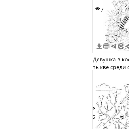
7
2
Девушка в ко
тыкве среди 
оградой на з
12