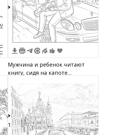
2
Мужчина и ребенок читают
книгу, сидя на капоте
ди
спортивного мерседеса, на
улице с деревьями и оградой.
31