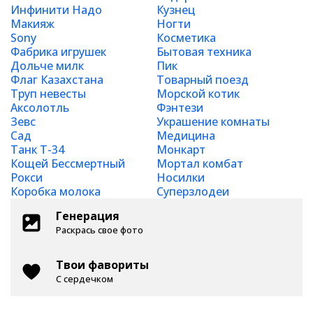
Инфинити Надо
Кузнец
Макияж
Ногти
Sony
Косметика
Фабрика игрушек
Бытовая техника
Дольче милк
Пик
Флаг Казахстана
Товарный поезд
Труп невесты
Морской котик
Аксолотль
Фэнтези
Зевс
Украшение комнаты
Сад
Медицина
Танк Т-34
Монкарт
Кощей Бессмертный
Мортал комбат
Рокси
Носилки
Коробка молока
Суперзлодеи
Генерация
Раскрась свое фото
Твои фавориты
С сердечком