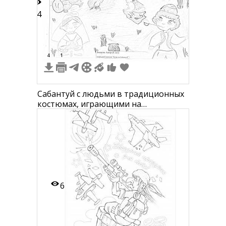
14
4
1
Сабантуй с людьми в традиционных
костюмах, играющими на
музыкальных инструментах, вышкой
с именами и женщиной, несущей
воду
6