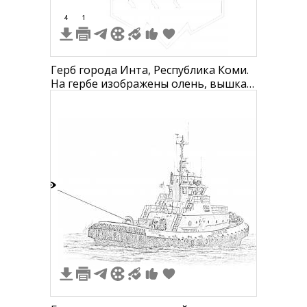
4
1
Герб города Инта, Республика Коми.
На гербе изображены олень, вышка,
звезда и надпись "ИНТА".
3