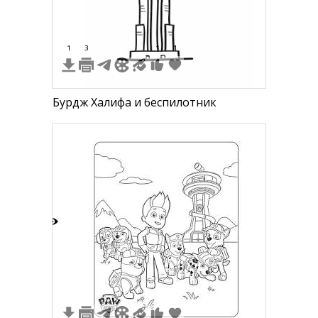
1
3
1
1
Бурдж Халифа и беспилотник
6