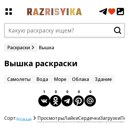
Раскраски
Вышка
Вышка раскраски
Самолеты
Вода
Море
Облака
Здание
1
0
0
0
0
Сорт:
Просмотры
Лайки
Сердечки
Загрузки
Печ
Новые