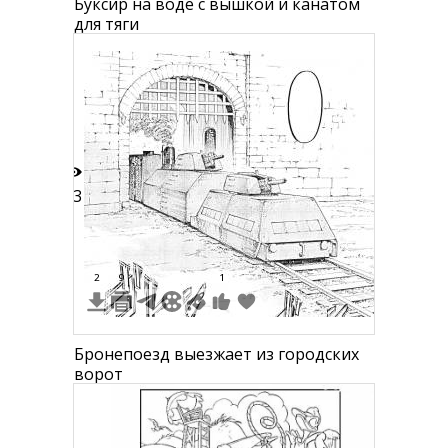
Буксир на воде с вышкой и канатом
для тяги
23
2
9
1
Бронепоезд выезжает из городских
ворот