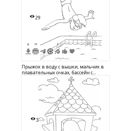
29
6
11
1
Прыжок в воду с вышки, мальчик в
плавательных очках, бассейн с
лестницей и облако
3