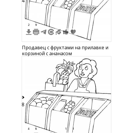
24
2
9
Продавец с фруктами на прилавке и
корзиной с ананасом
38
4
8
1
1