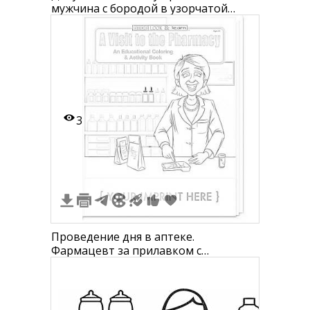
мужчина с бородой в узорчатой
жилетке, прилавок с украшениями,
полка с посудой, орнамент листья по
краю
3
Проведение дня в аптеке.
Фармацевт за прилавком с
готовыми лекарствами,
бутылочками, баночками и
пакетиками на фоне полок с
медикаментами.