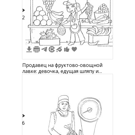
52
3
15
1
1
Продавец на фруктово-овощной
лавке: девочка, едущая шляпу и
фартук, в руках у неё виноградная
гроздь и ананас, на прилавке лежат
бананы, виноград, ананасы, яблоки и
морковь, сзади тоже куча яблок, по
бокам - ящики с ананасами и
морковью
16