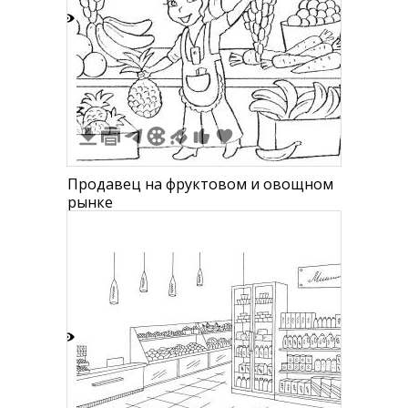
5
1
Продавец на фруктовом и овощном
рынке
7