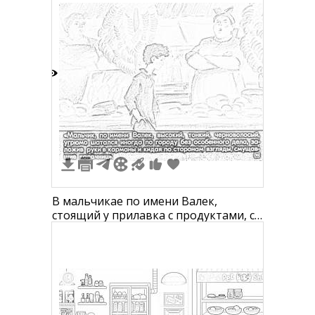
товары на полке, пробка на
прилавке, обои с узором, дверь.
2
В мальчикае по имени Валек,
стоящий у прилавка с продуктами, с
женщиной-крупницей напротив