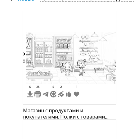
90
6
28
5
2
1
Магазин с продуктами и
покупателями. Полки с товарами,
прилавок с кассиром, покупатели с
корзинами, осветительные лампы,
мусорное ведро, окно, полки с