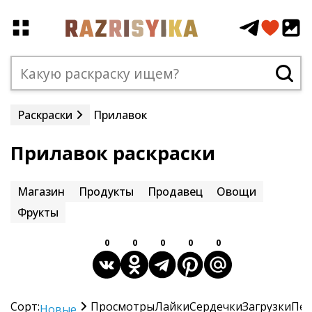
Раскраски
Прилавок
Прилавок раскраски
Магазин
Продукты
Продавец
Овощи
Фрукты
0
0
0
0
0
Сорт:
Просмотры
Лайки
Сердечки
Загрузки
Печ
Новые