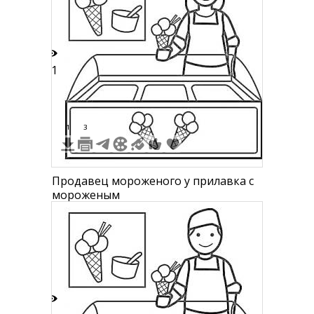
11
1
3
Продавец мороженого у прилавка с
мороженым