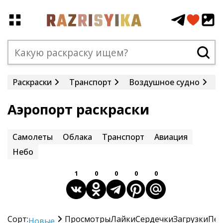
Раскраски
Транспорт
Воздушное судно
С
Аэропорт раскраски
Самолеты
Облака
Транспорт
Авиация
Небо
1
0
0
0
0
Сорт:
Просмотры
Лайки
Сердечки
Загрузки
Печ
Новые