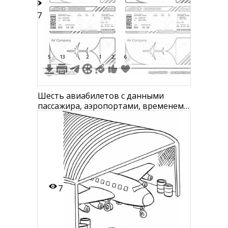
27
5
13
2
1
2
6
Шесть авиабилетов с данными
пассажира, аэропортами, временем
и датой рейса, картой мира,
самолетом, логотипом Air Company и
QR-кодом.
7