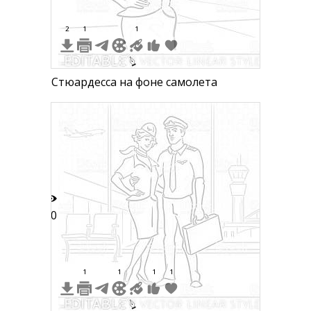
2
1
1
Стюардесса на фоне самолета
10
1
1
1
1