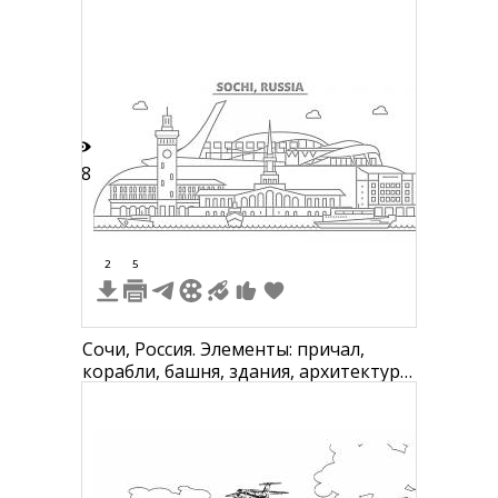
башней
18
2
5
Сочи, Россия. Элементы: причал,
корабли, башня, здания, архитектура,
облака, гора, олимпийский стадион,
аэропорт.