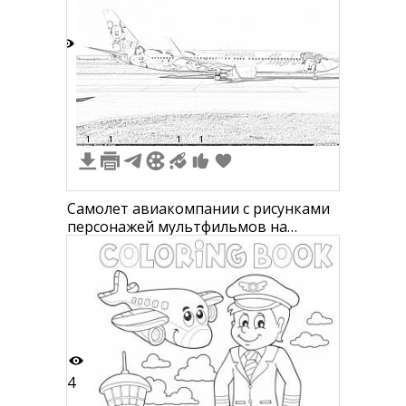
9
1
1
1
1
Самолет авиакомпании с рисунками
персонажей мультфильмов на
фюзеляже, включая известного
мышонка
4