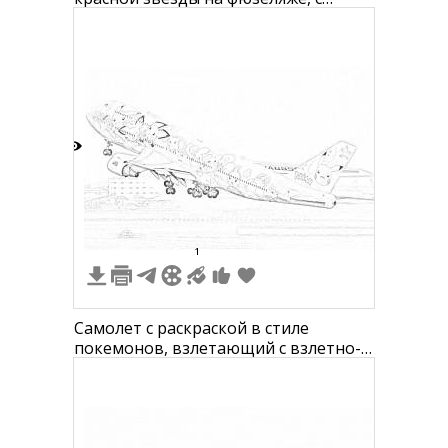
надписью "Southwest" на хвосте,
взлетающий на фоне аэропорта
5
1
Самолет с раскраской в стиле
покемонов, взлетающий с взлетно-
посадочной полосы (изображены
персонажи, такие как Пикачу и
другие)