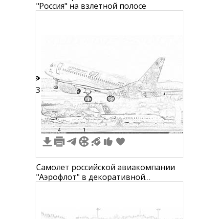
"Россия" на взлетной полосе
13
4
1
Самолет российской авиакомпании
"Аэрофлот" в декоративной
раскраске (запуск), на фоне
несколько других самолетов в
аэропорту