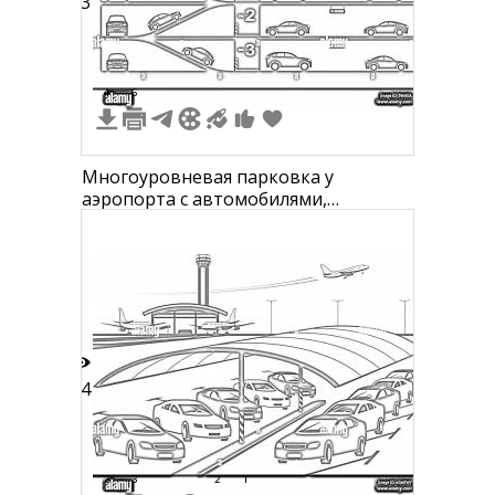
23
4
6
Многоуровневая парковка у
аэропорта с автомобилями,
самолетами и диспетчерской
вышкой
14
2
3
2
1