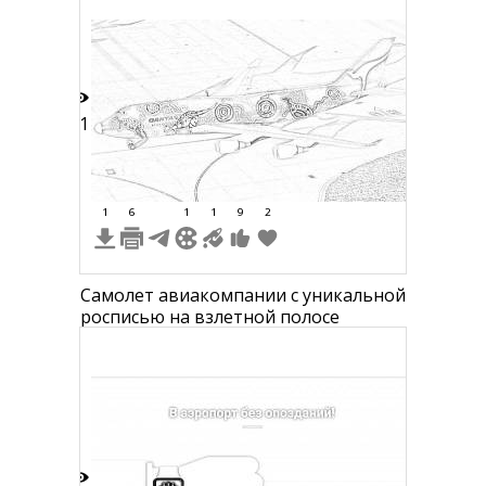
11
1
6
1
1
9
2
Самолет авиакомпании с уникальной
росписью на взлетной полосе