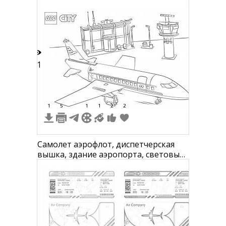
11
1
5
1
1
2
2
Самолет аэрофлот, диспетчерская
вышка, здание аэропорта, световые
опоры