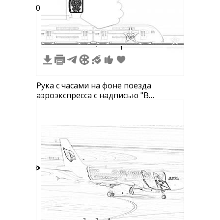
10
1
1
Рука с часами на фоне поезда
аэроэкспресса с надписью "В
аэропорт без опозданий!"
8
2
2
4