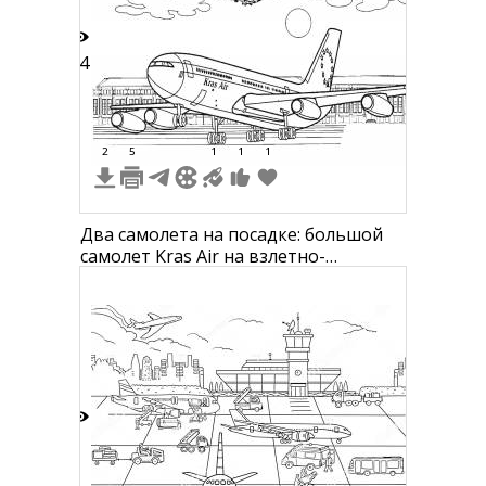
14
2
5
1
1
1
Два самолета на посадке: большой
самолет Kras Air на взлетно-
посадочной полосе и маленький
самолет в небе с облаками,
солнечный день, здание аэропорта
на заднем плане
3