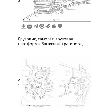
20
3
6
1
3
1
Грузовик, самолёт, грузовая
платформа, багажный транспорт,
аэропорт
11
2
6
1