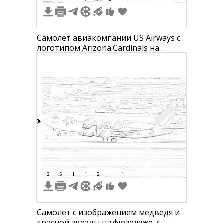
Самолет авиакомпании US Airways с
логотипом Arizona Cardinals на
фюзеляже и хвосте, стоящий на
взлетно-посадочной полосе
6
2
5
1
1
2
1
Самолет с изображением медведя и
красной звезды на фюзеляже, с