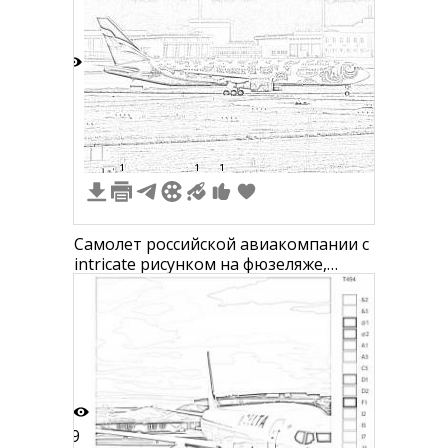
9
1
1
1
Самолет российской авиакомпании с
intricate рисунком на фюзеляже,
стоящий на взлетно-посадочной
полосе рядом с терминалом
аэропорта.
9