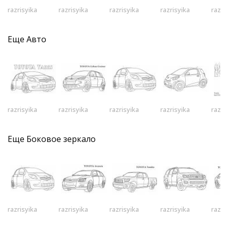
razrisyika
razrisyika
razrisyika
razrisyika
razri
Еще
Авто
razrisyika
razrisyika
razrisyika
razrisyika
razri
Еще
Боковое зеркало
razrisyika
razrisyika
razrisyika
razrisyika
razri