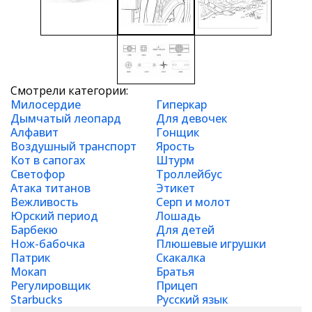
Смотрели категории:
Милосердие
Гиперкар
Дымчатый леопард
Для девочек
Алфавит
Гонщик
Воздушный транспорт
Ярость
Кот в сапогах
Штурм
Светофор
Троллейбус
Атака титанов
Этикет
Вежливость
Серп и молот
Юрский период
Лошадь
Барбекю
Для детей
Нож-бабочка
Плюшевые игрушки
Патрик
Скакалка
Мокап
Братья
Регулировщик
Прицеп
Starbucks
Русский язык