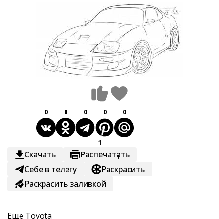
0
0
0
0
0
1
Скачать
Распечатать
1
Себе в телегу
Раскрасить
Раскрасить заливкой
Еще
Toyota