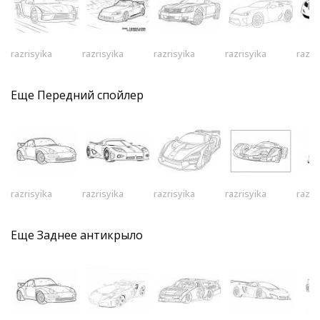
razrisyika
razrisyika
razrisyika
razrisyika
razri
Еще
Передний спойлер
razrisyika
razrisyika
razrisyika
razrisyika
razri
Еще
Заднее антикрыло