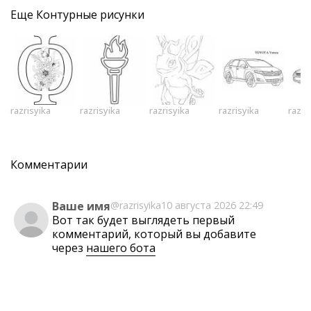
Еще
Контурные рисунки
razrisyika
razrisyika
razrisyika
razrisyika
razri
Комментарии
Ваше имя
@razrisyika
10 августа 2026 22:49
Вот так будет выглядеть первый
комментарий, который вы добавите
через
нашего бота