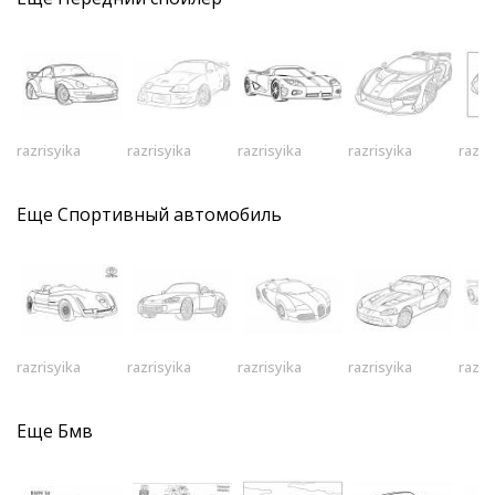
razrisyika
razrisyika
razrisyika
razrisyika
razri
Еще
Спортивный автомобиль
razrisyika
razrisyika
razrisyika
razrisyika
razri
Еще
Бмв