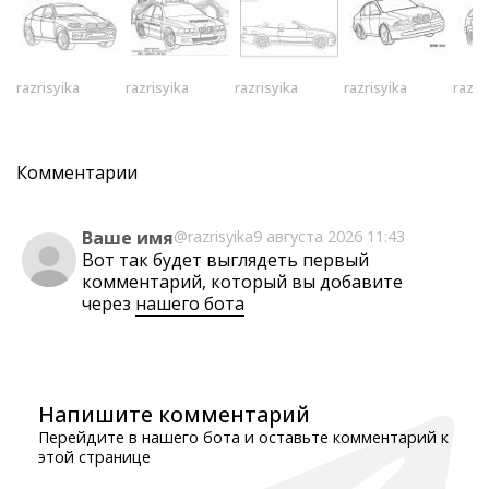
razrisyika
razrisyika
razrisyika
razrisyika
razri
Комментарии
Ваше имя
@razrisyika
9 августа 2026 11:43
Вот так будет выглядеть первый
комментарий, который вы добавите
через
нашего бота
Напишите комментарий
Перейдите в нашего бота и оставьте комментарий к
этой странице