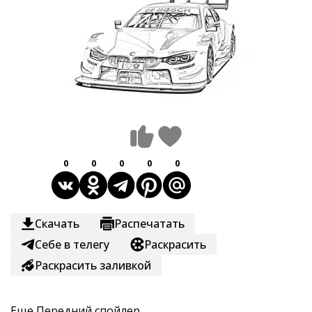
0
0
0
0
0
Скачать
Распечатать
Себе в телегу
Раскрасить
Раскрасить заливкой
Еще
Передний спойлер