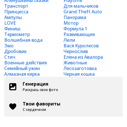
Аленушкины сказки
Playtime
Транспорт
Для мальчиков
Принцесса
Grand Theft Auto
Ампулы
Панорама
LOVE
Мотор
Финиш
Формула 1
Термометр
Развивающие
Волшебная вода
Лили
Эмо
Вася Куролесов
Дробовик
Чернослив
Стич
Елена из Авалора
Военные действия
Животные
Семейный ужин
Лесозаготовка
Алмазная кирка
Черная кошка
Генерация
Раскрась свое фото
Твои фавориты
С сердечком