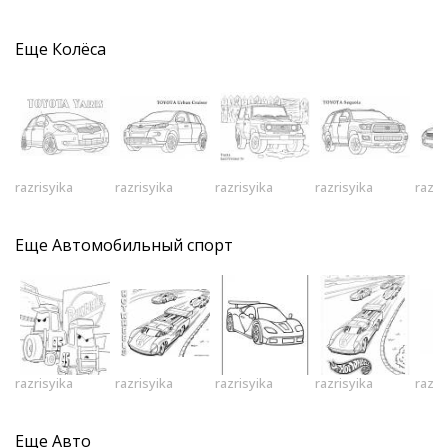
Еще
Колёса
razrisyika
razrisyika
razrisyika
razrisyika
razri
Еще
Автомобильный спорт
razrisyika
razrisyika
razrisyika
razrisyika
razri
Еще
Авто