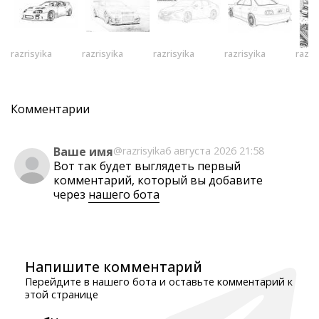
razrisyika
razrisyika
razrisyika
razrisyika
razri
Комментарии
Ваше имя
@razrisyika
6 августа 2026 21:58
Вот так будет выглядеть первый
комментарий, который вы добавите
через
нашего бота
Напишите комментарий
Перейдите в нашего бота и оставьте комментарий к
этой странице