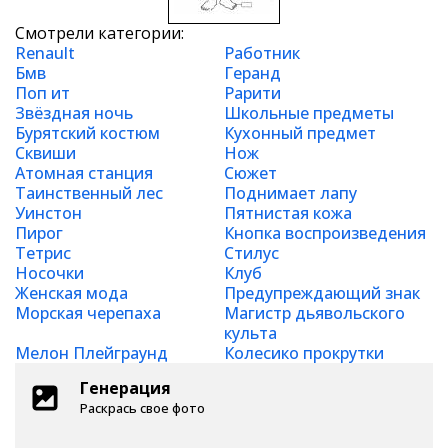
Смотрели категории:
Renault
Работник
Бмв
Геранд
Поп ит
Рарити
Звёздная ночь
Школьные предметы
Бурятский костюм
Кухонный предмет
Сквиши
Нож
Атомная станция
Сюжет
Таинственный лес
Поднимает лапу
Уинстон
Пятнистая кожа
Пирог
Кнопка воспроизведения
Тетрис
Стилус
Носочки
Клуб
Женская мода
Предупреждающий знак
Морская черепаха
Магистр дьявольского
культа
Мелон Плейграунд
Колесико прокрутки
Генерация
Раскрась свое фото