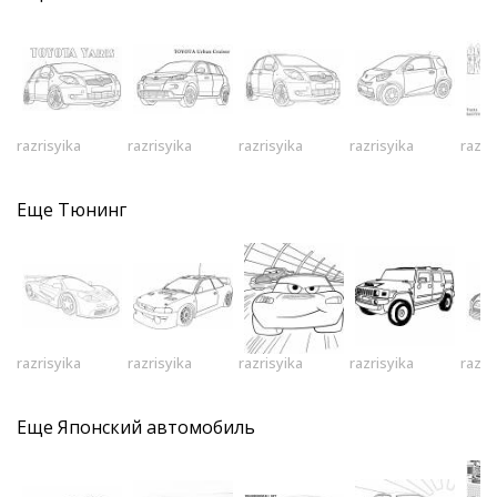
razrisyika
razrisyika
razrisyika
razrisyika
razri
Еще
Тюнинг
razrisyika
razrisyika
razrisyika
razrisyika
razri
Еще
Японский автомобиль