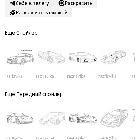
Себе в телегу
Раскрасить
Раскрасить заливкой
Еще
Спойлер
razrisyika
razrisyika
razrisyika
razrisyika
razri
Еще
Передний спойлер
razrisyika
razrisyika
razrisyika
razrisyika
razri