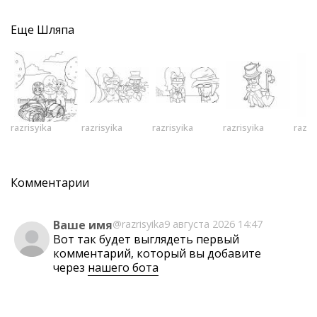
Еще
Шляпа
razrisyika
razrisyika
razrisyika
razrisyika
razri
Комментарии
Ваше имя
@razrisyika
9 августа 2026 14:47
Вот так будет выглядеть первый
комментарий, который вы добавите
через
нашего бота