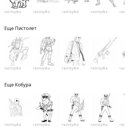
razrisyika
razrisyika
razrisyika
razrisyika
razri
Еще
Пистолет
razrisyika
razrisyika
razrisyika
razrisyika
razri
Еще
Кобура
razrisyika
razrisyika
razrisyika
razrisyika
razri