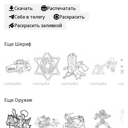
Скачать
Распечатать
Себе в телегу
Раскрасить
Раскрасить заливкой
Еще
Шериф
razrisyika
razrisyika
razrisyika
razrisyika
razri
Еще
Оружие