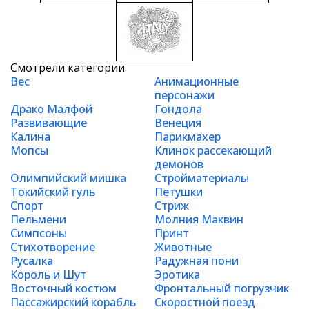
Смотрели категории:
Вес
Анимационные
персонажи
Драко Малфой
Гондола
Развивающие
Венеция
Калина
Парикмахер
Мопсы
Клинок рассекающий
демонов
Олимпийский мишка
Стройматериалы
Токийский гуль
Петушки
Спорт
Стриж
Пельмени
Молния Маквин
Симпсоны
Принт
Стихотворение
Животные
Русалка
Радужная пони
Король и Шут
Эротика
Восточный костюм
Фронтальный погрузчик
Пассажирский корабль
Скоростной поезд