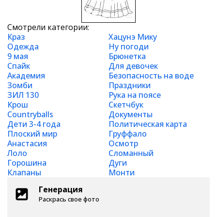
Смотрели категории:
Краз
Хацунэ Мику
Одежда
Ну погоди
9 мая
Брюнетка
Спайк
Для девочек
Академия
Безопасность на воде
Зомби
Праздники
ЗИЛ 130
Рука на поясе
Крош
Скетчбук
Countryballs
Документы
Дети 3-4 года
Политическая карта
Плоский мир
Груффало
Анастасия
Осмотр
Лоло
Сломанный
Горошина
Дуги
Клапаны
Монти
Генерация
Раскрась свое фото