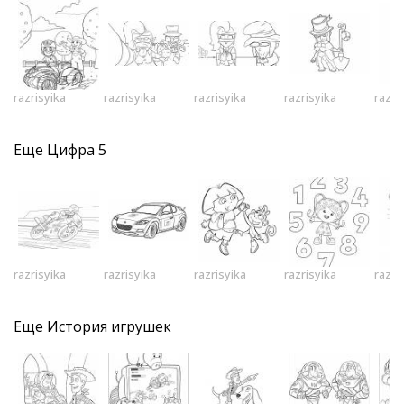
razrisyika
razrisyika
razrisyika
razrisyika
razri
Еще
Цифра 5
razrisyika
razrisyika
razrisyika
razrisyika
razri
Еще
История игрушек