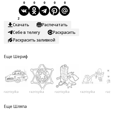
0
0
0
0
0
2
Скачать
Распечатать
Себе в телегу
Раскрасить
Раскрасить заливкой
Еще
Шериф
razrisyika
razrisyika
razrisyika
razrisyika
razri
Еще
Шляпа