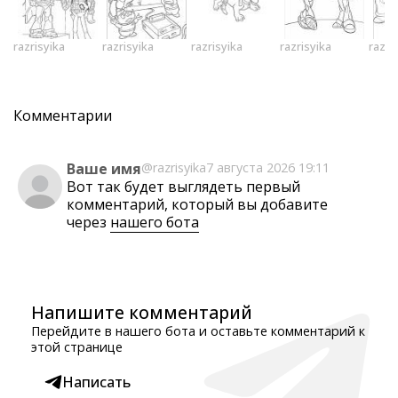
razrisyika
razrisyika
razrisyika
razrisyika
razri
Комментарии
Ваше имя
@razrisyika
7 августа 2026 19:11
Вот так будет выглядеть первый
комментарий, который вы добавите
через
нашего бота
Напишите комментарий
Перейдите в нашего бота и оставьте комментарий к
этой странице
Написать