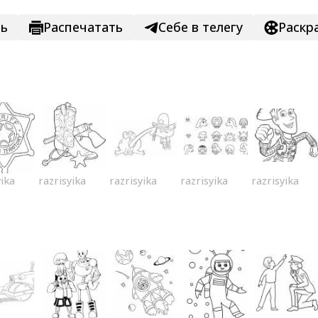
ть
Распечатать
Себе в телегу
Раскр
yika
razrisyika
razrisyika
razrisyika
razrisyika