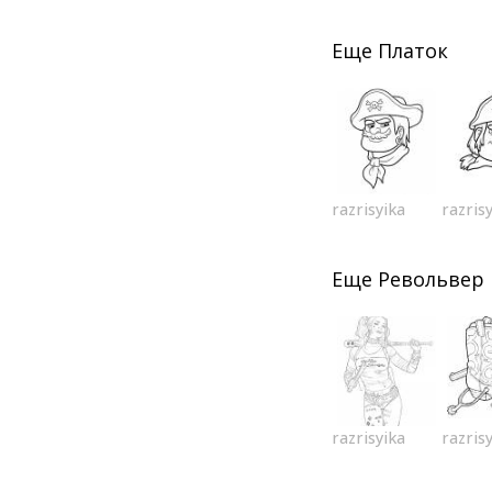
Еще
Платок
razrisyika
razris
Еще
Револьвер
razrisyika
razris