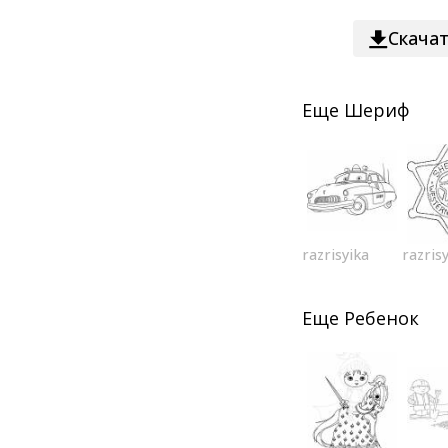
Скача
Еще
Шериф
razrisyika
razris
Еще
Ребенок