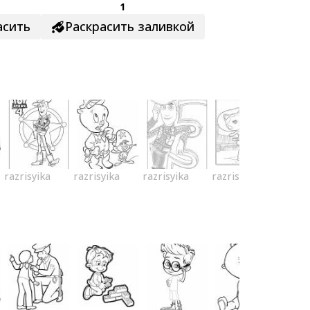
1
асить
Раскрасить заливкой
razrisyika
razrisyika
razrisyika
razrisyika