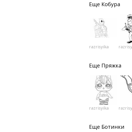
Еще
Кобура
razrisyika
razris
Еще
Пряжка
razrisyika
razris
Еще
Ботинки