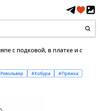
пе с подковой, в платке и с
Револьвер
#Кобура
#Пряжка