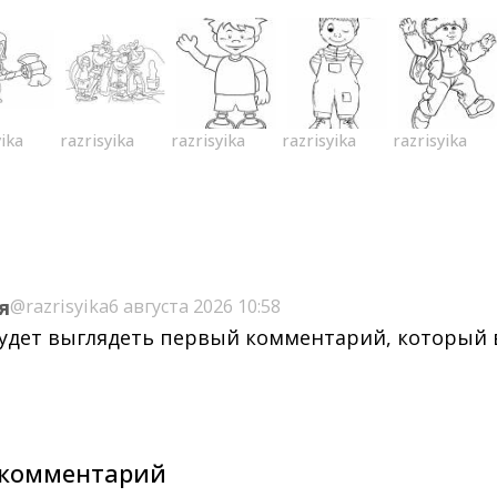
yika
razrisyika
razrisyika
razrisyika
razrisyika
я
@razrisyika
6 августа 2026 10:58
будет выглядеть первый комментарий, который
комментарий