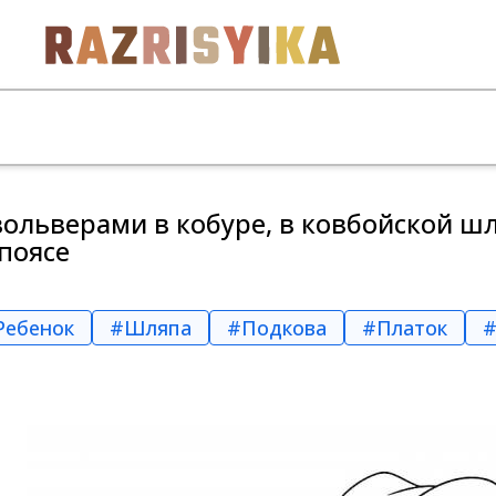
ольверами в кобуре, в ковбойской шля
поясе
Ребенок
#Шляпа
#Подкова
#Платок
#