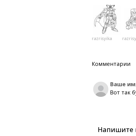
razrisyika
razris
Комментарии
Ваше им
Вот так 
Напишите 