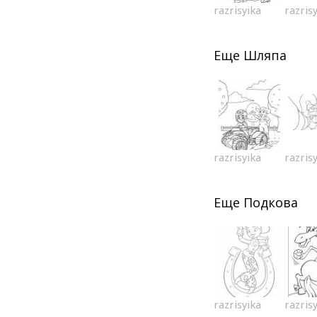
razrisyika
razris
Еще
Шляпа
razrisyika
razris
Еще
Подкова
razrisyika
razris