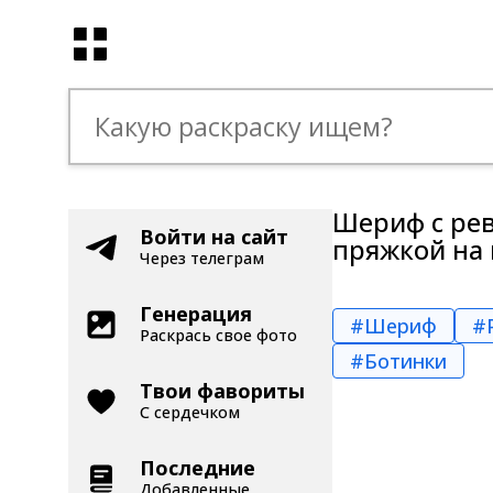
Шериф с рев
Войти на сайт
пряжкой на 
Через телеграм
Генерация
#Шериф
#
Раскрась свое фото
#Ботинки
Твои фавориты
С сердечком
Последние
Добавленные