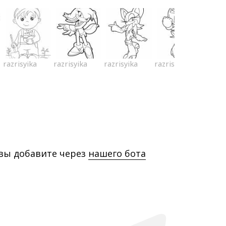
razrisyika
razrisyika
razrisyika
razrisyika
 вы добавите через
нашего бота