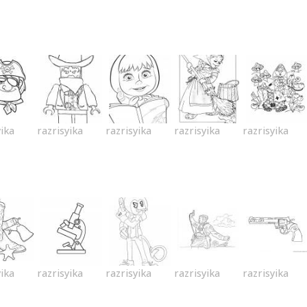
yika
razrisyika
razrisyika
razrisyika
razrisyika
yika
razrisyika
razrisyika
razrisyika
razrisyika