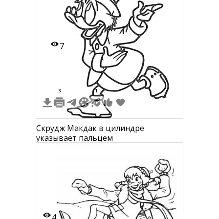
7
3
1
Скрудж Макдак в цилиндре
указывает пальцем
4