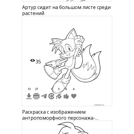
Артур сидит на большом листе среди
растений
35
13
27
1
5
6
4
Раскраска с изображением
антропоморфного персонажа-
фенека в динамичной позе,
характерные большие уши, два