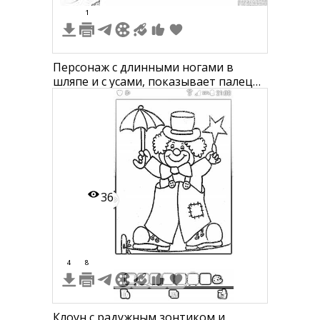
1
Персонаж с длинными ногами в
шляпе и с усами, показывает палец
вверх, ботинки, рубашка с
пуговицами, бабочка
36
4
8
Клоун с радужным зонтиком и