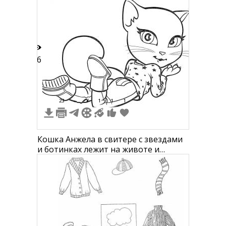
26
23
1
1
1
1
Кошка Анжела в свитере с звездами
и ботинках лежит на животе и
целует воздуху