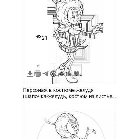
ботинках, вид спереди и сзади
21
2
Персонаж в костюме желудя
(шапочка-желудь, костюм из листьев
и желудя, ботинки)