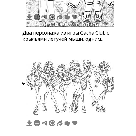
1
1
Два персонажа из игры Gacha Club с
крыльями летучей мыши, одним
рогами и хвостом, а другим с
закрытыми глазами и звездами в
волосах. Персонажи одеты в свитера,
штаны и ботинки.
7
1