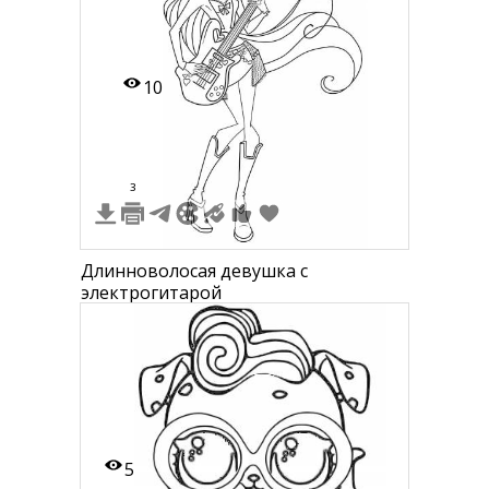
10
3
Длинноволосая девушка с
электрогитарой
5