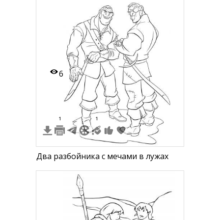
6
1
1
Два разбойника с мечами в лужах