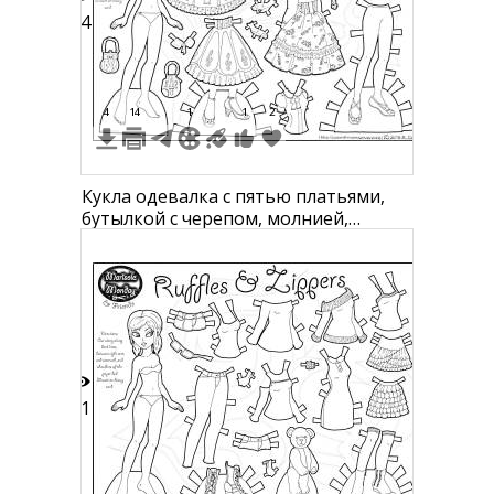
54
4
14
1
1
2
Кукла одевалка с пятью платьями,
бутылкой с черепом, молнией,
зонтами и ботинками
51