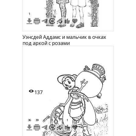
1
Уэнсдей Аддамс и мальчик в очках
под аркой с розами
137
36
39
1
1
1
1