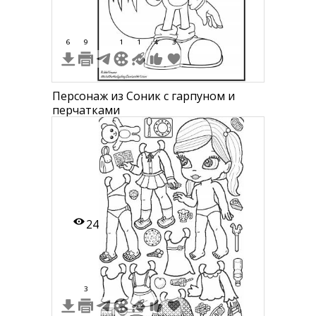
6
9
1
1
4
3
Персонаж из Соник с гарпуном и
перчатками
24
3