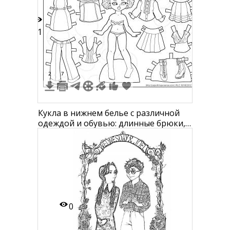
21
2
7
Кукла в нижнем белье с различной
одеждой и обувью: длинные брюки,
короткая юбка, платье без рукавов,
блузка, ботинки на высоком каблуке,
топ без рукавов, юбка в складку,
блузка с длинными рукавами
0