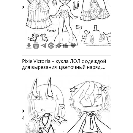
8
2
3
Pixie Victoria – кукла ЛОЛ с одеждой
для вырезания: цветочный наряд,
наряд с каретой, ботинки, кукла с
купальником, конверты
14