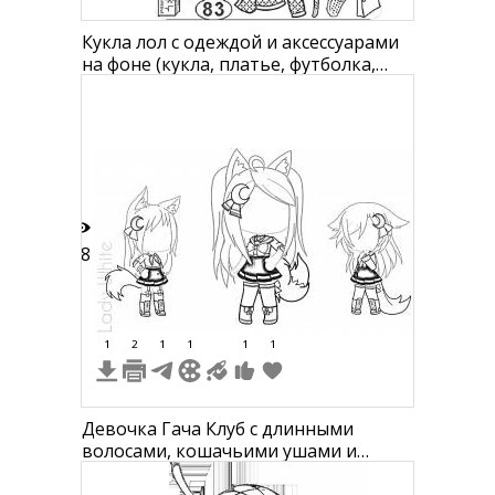
Кукла лол с одеждой и аксессуарами
на фоне (кукла, платье, футболка,
юбка, ботинки, медведь, тарелка,
кружка, сумка, книга, мяч, фломастер,
яблоко, шприц, цветы, значок 83)
18
1
2
1
1
1
1
Девочка Гача Клуб с длинными
волосами, кошачьими ушами и
хвостом, в школьной форме и