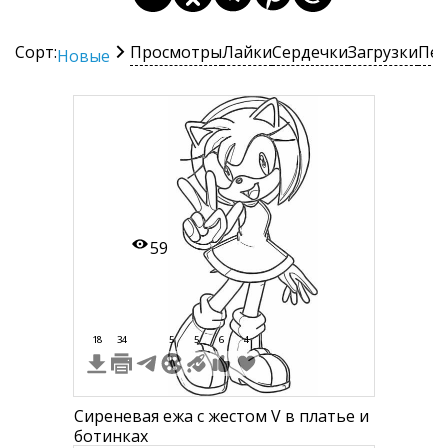
Сорт:
Просмотры
Лайки
Сердечки
Загрузки
Печ
Новые
59
18
34
5
5
6
4
Сиреневая ежа с жестом V в платье и
ботинках