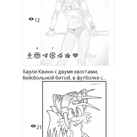
12
4
1
Харли Квинн с двумя хвостами,
бейсбольной битой, в футболке с
надписью "Daddy's Lil Monster", в
шортах и ботинках
21