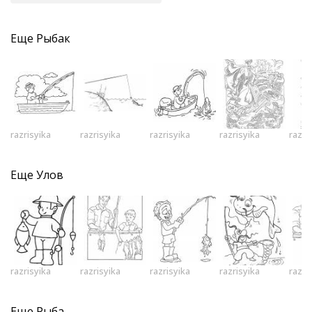
Еще
Рыбак
razrisyika
razrisyika
razrisyika
razrisyika
razri
Еще
Улов
razrisyika
razrisyika
razrisyika
razrisyika
razri
Еще
Рыба