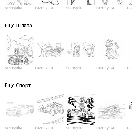
razrisyika
razrisyika
razrisyika
razrisyika
razri
Еще
Шляпа
razrisyika
razrisyika
razrisyika
razrisyika
razri
Еще
Спорт
razrisyika
razrisyika
razrisyika
razrisyika
razri