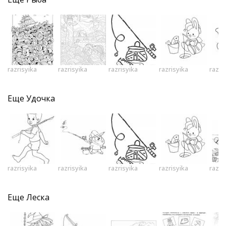
razrisyika
razrisyika
razrisyika
razrisyika
razri
Еще
Удочка
razrisyika
razrisyika
razrisyika
razrisyika
razri
Еще
Леска