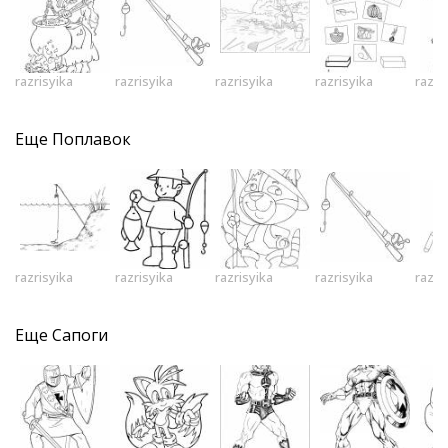
razrisyika
razrisyika
razrisyika
razrisyika
razri
Еще
Поплавок
razrisyika
razrisyika
razrisyika
razrisyika
razri
Еще
Сапоги