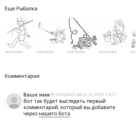
Еще
Рыбалка
razrisyika
razrisyika
razrisyika
razrisyika
razri
Комментарии
Ваше имя
@razrisyika
6 августа 2026 14:21
Вот так будет выглядеть первый
комментарий, который вы добавите
через
нашего бота