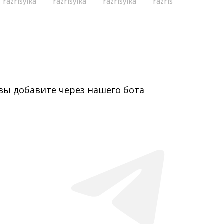
razrisyika
razrisyika
razrisyika
razrisyika
 вы добавите через
нашего бота