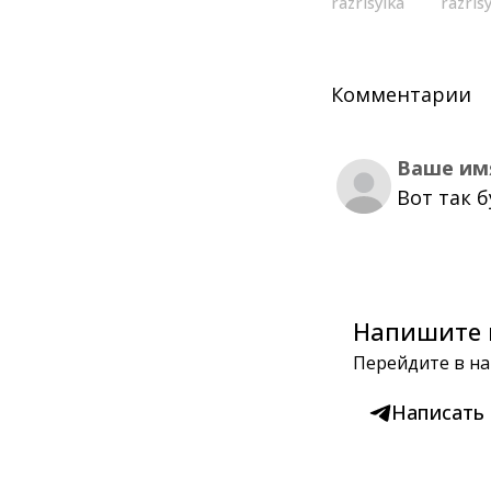
razrisyika
razris
Комментарии
Ваше им
Вот так 
Напишите 
Перейдите в на
Написать