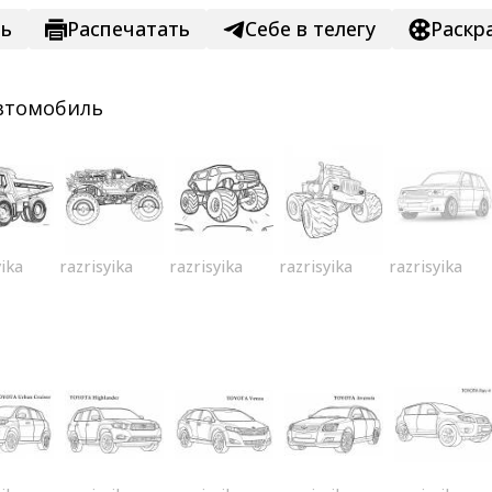
ть
Распечатать
Себе в телегу
Раскр
втомобиль
yika
razrisyika
razrisyika
razrisyika
razrisyika