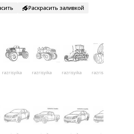
асить
Раскрасить заливкой
razrisyika
razrisyika
razrisyika
razrisyika