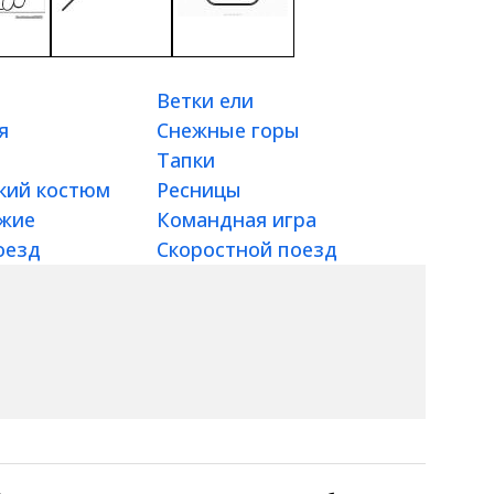
Ветки ели
я
Снежные горы
Тапки
кий костюм
Ресницы
ужие
Командная игра
оезд
Скоростной поезд