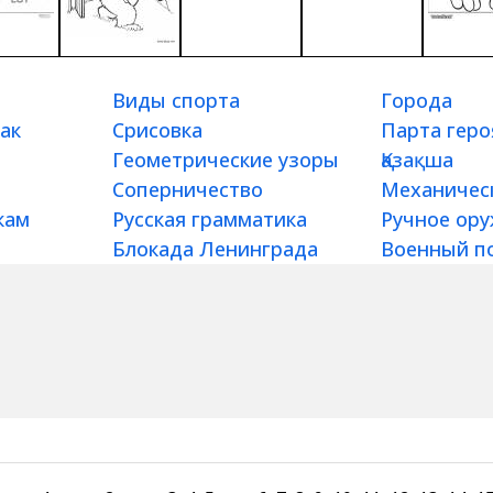
Виды спорта
Города
ак
Срисовка
Парта геро
Геометрические узоры
Қазақша
Соперничество
Механичес
кам
Русская грамматика
Ручное ор
Блокада Ленинграда
Военный п