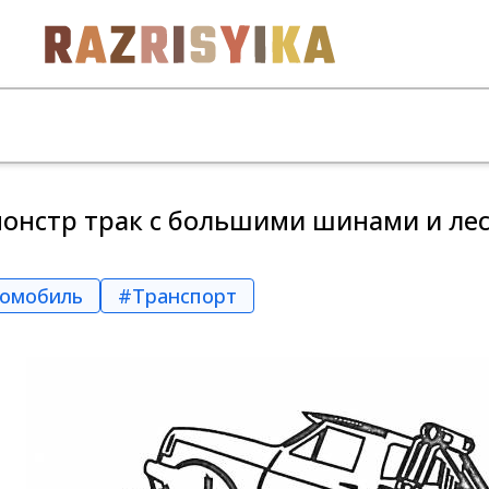
онстр трак с большими шинами и ле
томобиль
#Транспорт