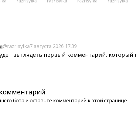
yika
razrisyika
razrisyika
razrisyika
razrisyika
я
@razrisyika
7 августа 2026 17:39
будет выглядеть первый комментарий, который
комментарий
шего бота и оставьте комментарий к этой странице