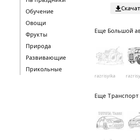
Скача
Обучение
Овощи
Еще
Большой а
Фрукты
Природа
Развивающие
Прикольные
razrisyika
razris
Еще
Транспорт