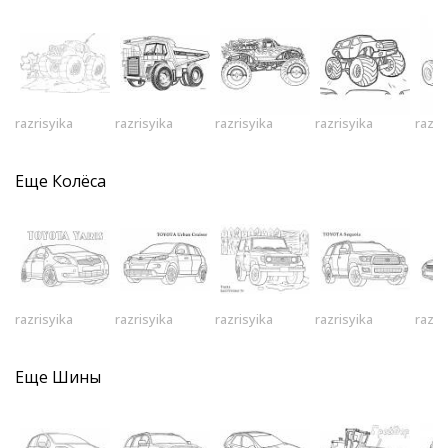
razrisyika
razrisyika
razrisyika
razrisyika
razri
Еще
Колёса
razrisyika
razrisyika
razrisyika
razrisyika
razri
Еще
Шины