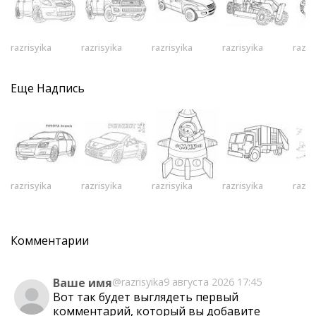
razrisyika
razrisyika
razrisyika
razrisyika
razri
Еще
Надпись
razrisyika
razrisyika
razrisyika
razrisyika
razri
Комментарии
Ваше имя
@razrisyika
9 августа 2026 17:45
Вот так будет выглядеть первый
комментарий, который вы добавите