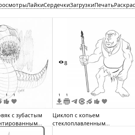
росмотры
Лайки
Сердечки
Загрузки
Печать
Раскра
8
1
1
1
1
вяк с зубастым
Циклоп с копьем
ентированным
стеклоплавленным
е горизонтальных
наконечником в рваной одеж