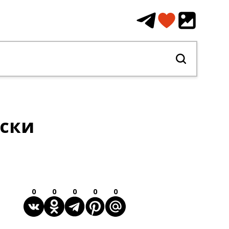
аски
0
0
0
0
0