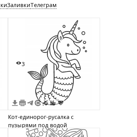
ски
Заливки
Телеграм
3
Кот-единорог-русалка с
пузырями под водой
де