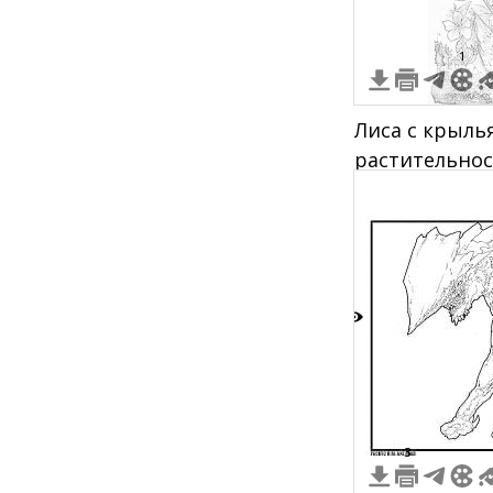
1
Лиса с крыль
растительнос
цветами
0
3