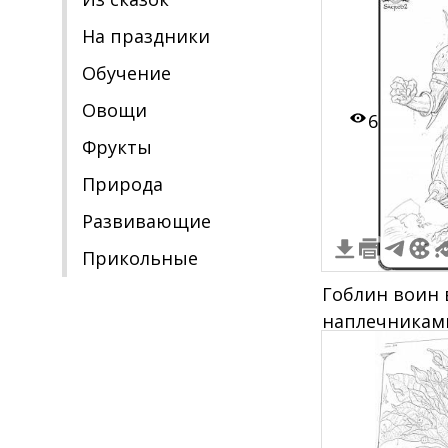
штрихов
На праздники
Обучение
Овощи
6
Фрукты
Природа
Развивающие
Прикольные
Гоблин воин 
наплечникам
напульсникам
стоящий в бо