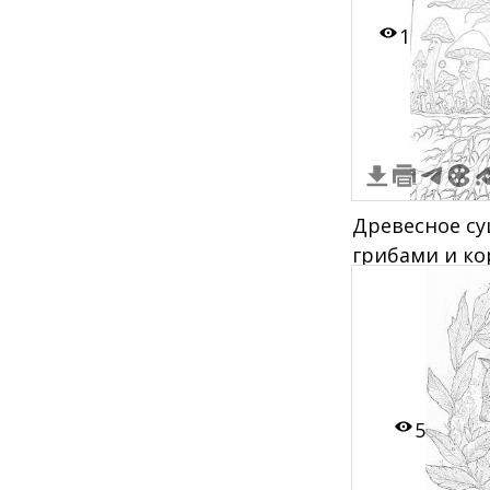
1
Древесное су
грибами и к
5