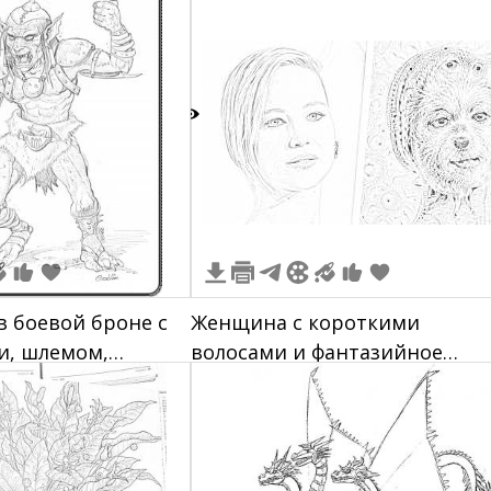
0
в боевой броне с
Женщина с короткими
и, шлемом,
волосами и фантазийное
и и поясом,
существо, созданное
евой позе
нейросетью