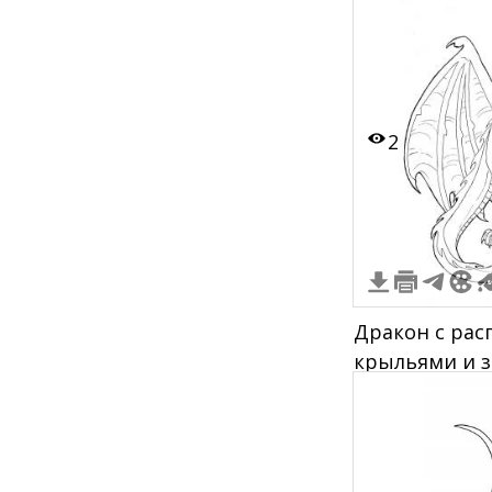
2
Дракон с ра
крыльями и 