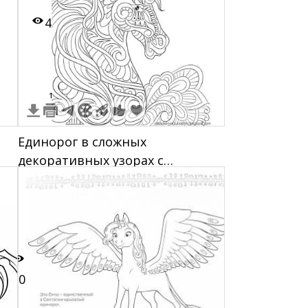
4
1
Единорог в сложных
декоративных узорах с
завитками, крыльями и
волнами
10