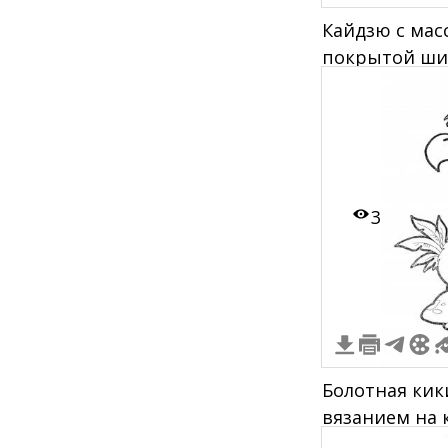
Кайдзю с мас
покрытой ши
когтями и с 
спины
3
Болотная кик
вязанием на 