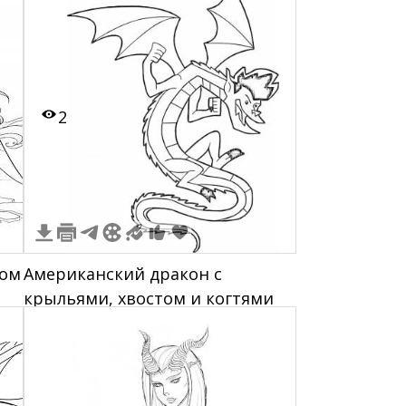
2
том
Американский дракон с
крыльями, хвостом и когтями