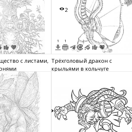
2
1
1
щество с листами,
Трёхголовый дракон с
орнями
крыльями в кольчуге
5