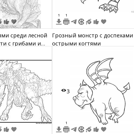
1
1
ями среди лесной
Грозный монстр с доспехами
ти с грибами и
острыми когтями
3
1