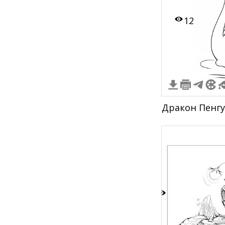
12
Дракон Пенгу
5