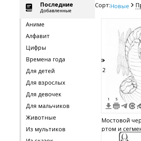
Последние
Сорт:
П
Новые
Добавленные
Аниме
Алфавит
Цифры
Времена года
12
Для детей
Для взрослых
Для девочек
1
5
Для мальчиков
Животные
Мостовой чер
ртом и сегм
Из мультиков
телом на фон
Из сказок