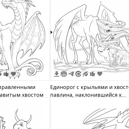
окруженное пузырями
3
справленными
Единорог с крыльями и хвос
завитым хвостом
павлина, наклонившийся к
цветам