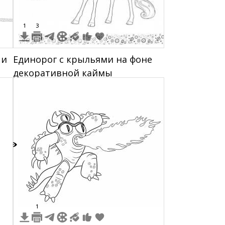
1
3
 и
Единорог с крыльями на фоне
декоративной каймы
3
1