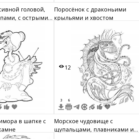
сивной головой,
Поросёнок с драконьими
пами, с острыми
крыльями и хвостом
шипами вдоль
12
3
6
1
1
имора в шапке с
Морское чудовище с
камне
щупальцами, плавниками и
водными растениями,