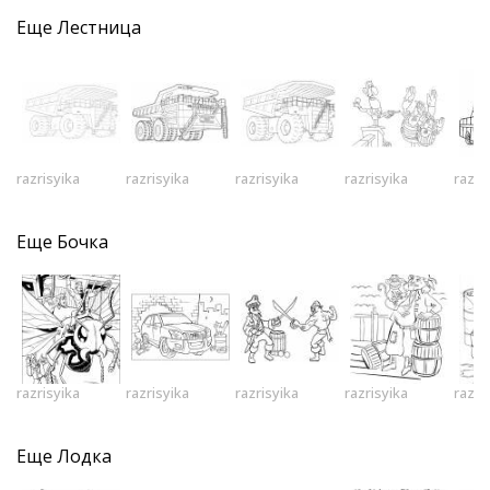
Еще
Лестница
razrisyika
razrisyika
razrisyika
razrisyika
razri
Еще
Бочка
razrisyika
razrisyika
razrisyika
razrisyika
razri
Еще
Лодка