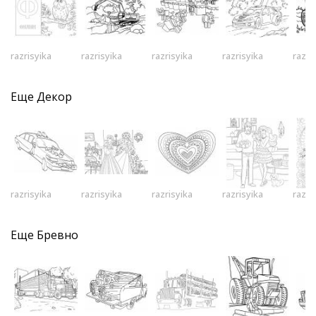
razrisyika
razrisyika
razrisyika
razrisyika
razri
Еще
Декор
razrisyika
razrisyika
razrisyika
razrisyika
razri
Еще
Бревно