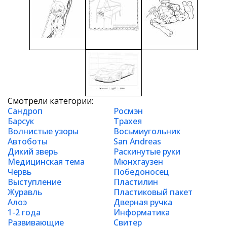
Смотрели категории:
Сандроп
Росмэн
Барсук
Трахея
Волнистые узоры
Восьмиугольник
Автоботы
San Andreas
Дикий зверь
Раскинутые руки
Медицинская тема
Мюнхгаузен
Червь
Победоносец
Выступление
Пластилин
Журавль
Пластиковый пакет
Алоэ
Дверная ручка
1-2 года
Информатика
Развивающие
Свитер