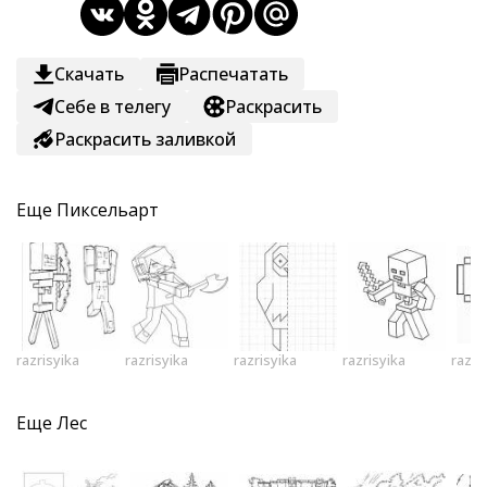
Скачать
Распечатать
Себе в телегу
Раскрасить
Раскрасить заливкой
Еще
Пиксельарт
razrisyika
razrisyika
razrisyika
razrisyika
razri
Еще
Лес