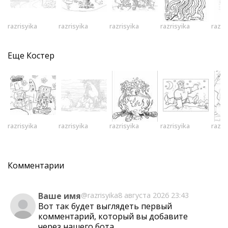
razrisyika
razrisyika
razrisyika
razrisyika
razri
Еще
Костер
razrisyika
razrisyika
razrisyika
razrisyika
razri
Комментарии
Ваше имя
@razrisyika
8 августа 2026 23:43
Вот так будет выглядеть первый
комментарий, который вы добавите
через
нашего бота