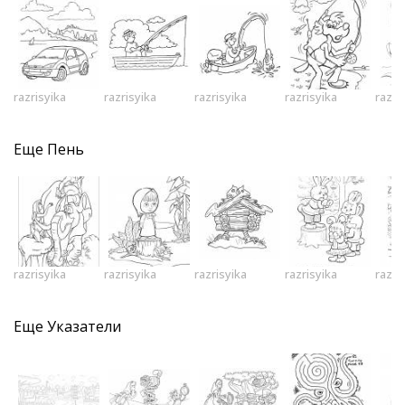
razrisyika
razrisyika
razrisyika
razrisyika
razri
Еще
Пень
razrisyika
razrisyika
razrisyika
razrisyika
razri
Еще
Указатели