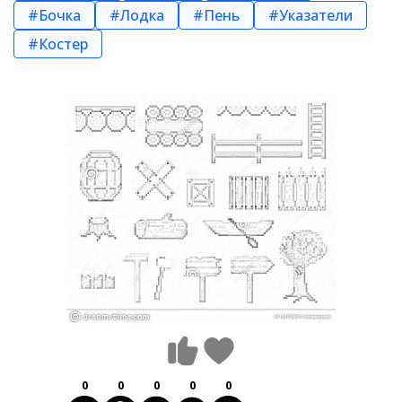
#Бочка
#Лодка
#Пень
#Указатели
#Костер
0
0
0
0
0