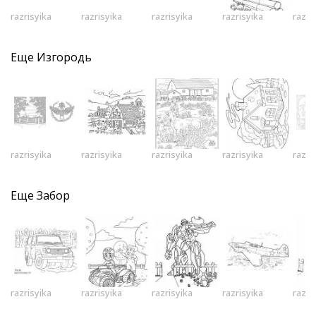
razrisyika
razrisyika
razrisyika
razrisyika
razri
Еще
Изгородь
razrisyika
razrisyika
razrisyika
razrisyika
razri
Еще
Забор
razrisyika
razrisyika
razrisyika
razrisyika
razri