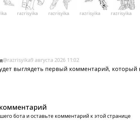
yika
razrisyika
razrisyika
razrisyika
razrisyika
я
@razrisyika
9 августа 2026 11:02
будет выглядеть первый комментарий, который
комментарий
шего бота и оставьте комментарий к этой странице