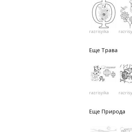
razrisyika
razris
Еще
Трава
razrisyika
razris
Еще
Природа