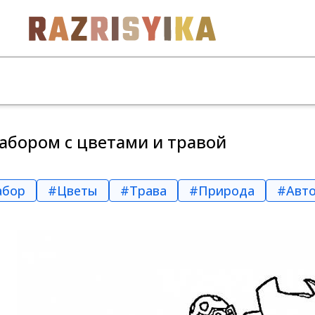
забором с цветами и травой
абор
#Цветы
#Трава
#Природа
#Авт