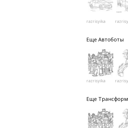
razrisyika
razris
Еще
Автоботы
razrisyika
razris
Еще
Трансфор