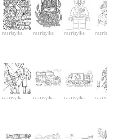
razrisyika
razrisyika
razrisyika
razrisyika
razrisyika
razrisyika
razrisyika
razrisyika