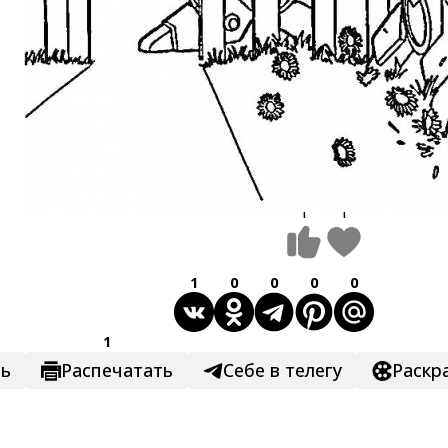
1
1
1
0
0
0
0
1
ть
Распечатать
Себе в телегу
Раскр