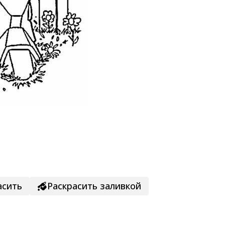
асить
Раскрасить заливкой