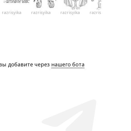
razrisyika
razrisyika
razrisyika
razrisyika
 вы добавите через
нашего бота