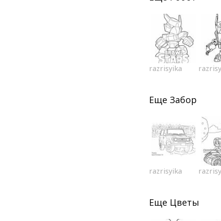
razrisyika
razris
Еще
Забор
razrisyika
razris
Еще
Цветы