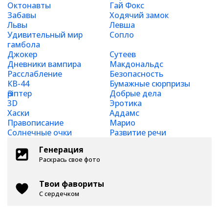
Октонавты
Гай Фокс
Забавы
Ходячий замок
Львы
Левша
Удивительный мир
Сопло
гамбола
Джокер
Сутеев
Дневники вампира
Макдональдс
Расслабление
Безопасность
КВ-44
Бумажные сюрпризы
Әріптер
Добрые дела
3D
Эротика
Хаски
Аддамс
Правописание
Марио
Солнечные очки
Развитие речи
Генерация
Раскрась свое фото
Твои фавориты
С сердечком