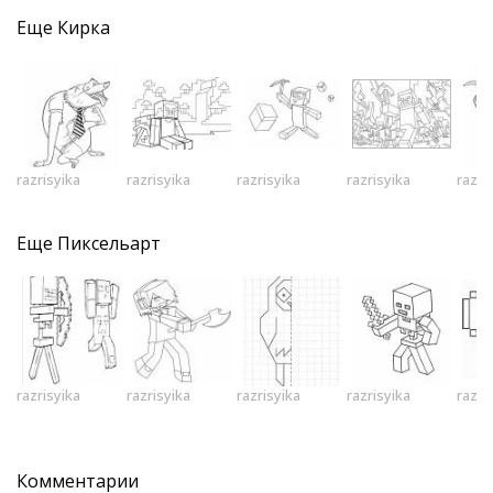
Еще
Кирка
razrisyika
razrisyika
razrisyika
razrisyika
razri
Еще
Пиксельарт
razrisyika
razrisyika
razrisyika
razrisyika
razri
Комментарии