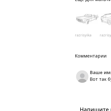
razrisyika
razris
Комментарии
Ваше им
Вот так 
Напишите 