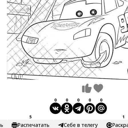
0
0
0
0
0
5
1
ть
Распечатать
Себе в телегу
Раскр