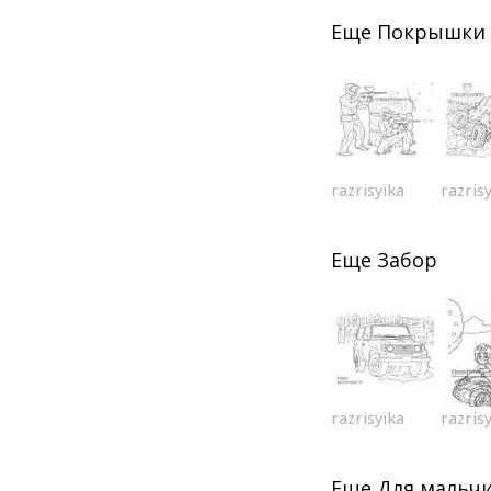
Еще
Покрышки
razrisyika
razris
Еще
Забор
razrisyika
razris
Еще
Для мальч