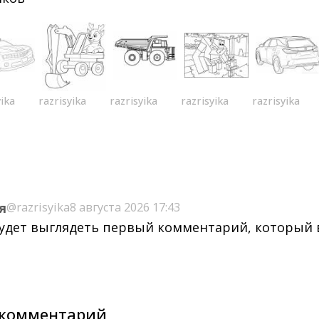
yika
razrisyika
razrisyika
razrisyika
razrisyika
я
@razrisyika
8 августа 2026 17:43
будет выглядеть первый комментарий, который
комментарий