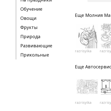
Обучение
Еще
Молния Ма
Овощи
Фрукты
Природа
Развивающие
razrisyika
razris
Прикольные
Еще
Автосерви
razrisyika
razris