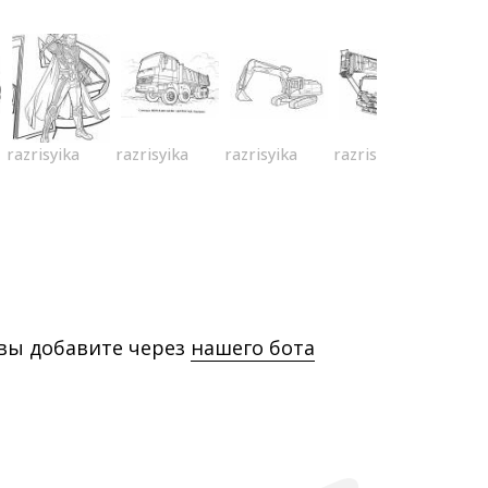
razrisyika
razrisyika
razrisyika
razrisyika
 вы добавите через
нашего бота