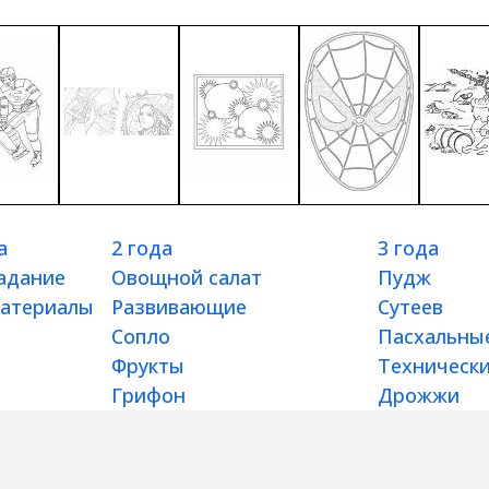
а
2 года
3 года
адание
Овощной салат
Пудж
атериалы
Развивающие
Сутеев
Сопло
Пасхальны
Фрукты
Техническ
Грифон
Дрожжи