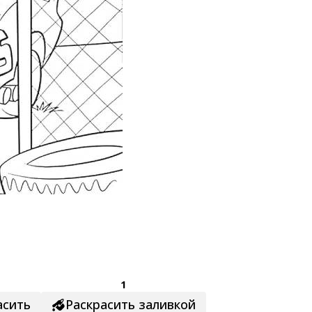
1
асить
Раскрасить заливкой