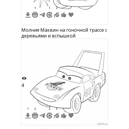
1
1
2
Молния Маквин на гоночной трассе с
деревьями и вспышкой
4
1
2
2
3