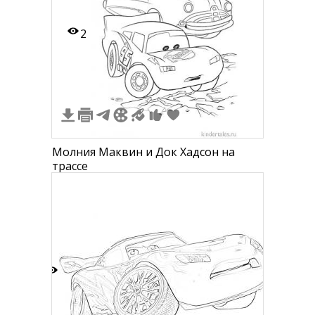
2
Молния Маквин и Док Хадсон на
трассе
6