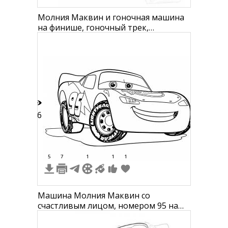
Молния Маквин и гоночная машина
на финише, гоночный трек,
клетчатый флаг
16
5
7
1
1
1
Машина Молния Маквин со
счастливым лицом, номером 95 на
боку, текстом на шинах