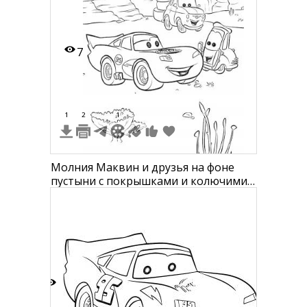
7
1
2
1
Молния Маквин и друзья на фоне
пустыни с покрышками и колючими
растениями
7