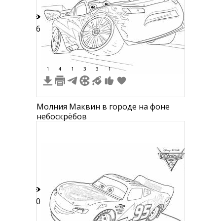
16
1
4
1
3
3
1
Молния Маквин в городе на фоне
небоскрёбов
40