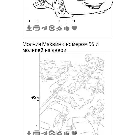
1
5
3
1
1
Молния Маквин с номером 95 и
молнией на двери
3
1