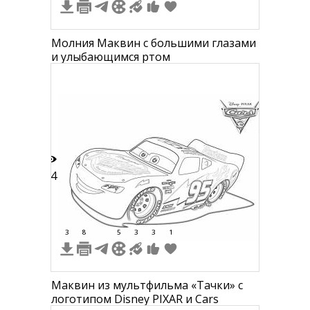
Молния Маквин с большими глазами
и улыбающимся ртом
24
3
8
5
3
3
1
Маквин из мультфильма «Тачки» с
логотипом Disney PIXAR и Cars