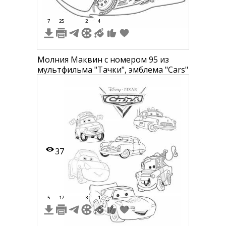
7
25
2
4
Молния Маквин с номером 95 из
мультфильма "Тачки", эмблема "Cars"
37
5
17
3
1
1