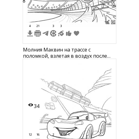
38
4
21
3
3
Молния Маквин на трассе с
поломкой, взлетая в воздух после
аварии, арена в фоне
34
12
16
2
2
1