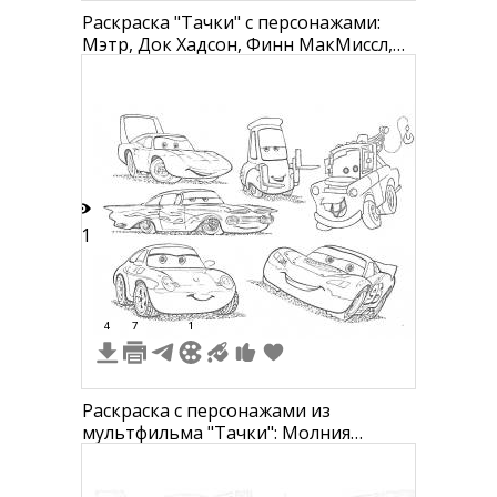
Раскраска "Тачки" с персонажами:
Мэтр, Док Хадсон, Финн МакМиссл,
Луиджи, Рамон и Молния Маквин
21
4
7
1
Раскраска с персонажами из
мультфильма "Тачки": Молния
Маквин, Мэтр, Луиджи, Салли, Док
Хадсон, Филмор.