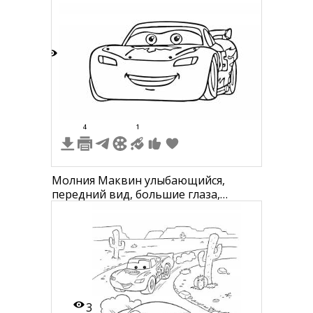
6
4
1
Молния Маквин улыбающийся,
передний вид, большие глаза,
гоночный автомобиль
3