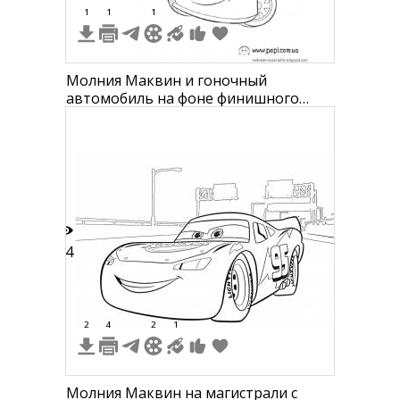
1
1
1
Молния Маквин и гоночный
автомобиль на фоне финишного
флага и стадиона
14
2
4
2
1
Молния Маквин на магистрали с