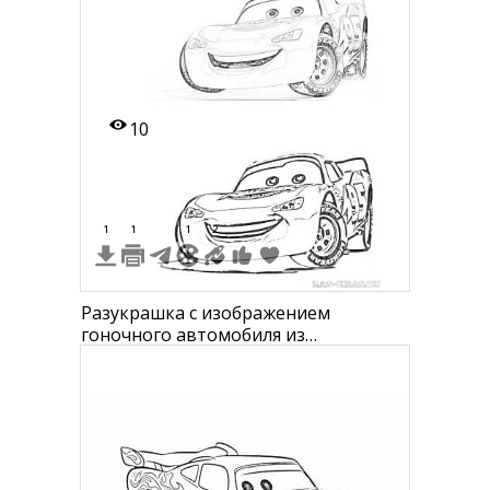
10
1
1
1
2
Разукрашка с изображением
гоночного автомобиля из
мультфильма "Тачки" с номером 95,
два варианта: раскрашенный и
чёрно-белый для раскрашивания