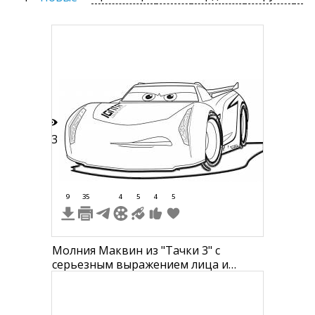
53
9
35
4
5
4
5
Молния Маквин из "Тачки 3" с
серьезным выражением лица и
надпалью "Игнит" на капоте