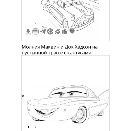
1
Молния Маквин и Док Хадсон на
пустынной трассе с кактусами
8
1
3