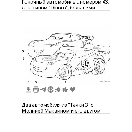
Гоночный автомобиль с номером 43,
логотипом "Dinoco", большими
глазами и широким спойлером сзади
10
1
3
1
2
Два автомобиля из "Тачки 3" с
Молнией Маквином и его другом