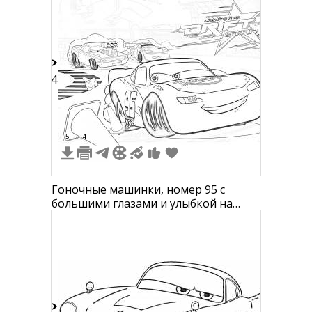
14
5
4
1
Гоночные машинки, номер 95 с
большими глазами и улыбкой на
переднем плане, три машины на
заднем плане, надпись "DRIFT" с
большой звездой рядом