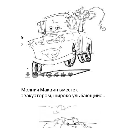
12
2
8
Молния Маквин вместе с
эвакуатором, широко улыбающийся,
с прицепленным крюком, показан в
прыжке.