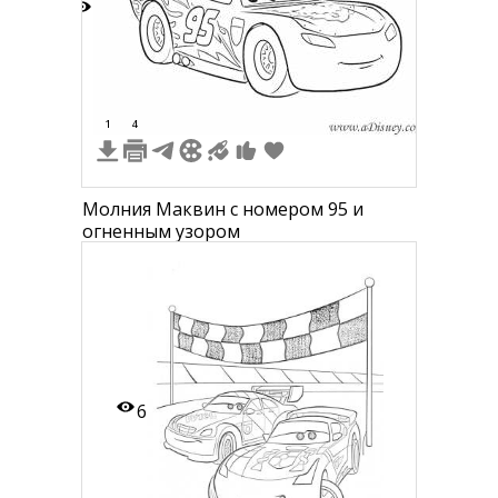
6
1
4
Молния Маквин с номером 95 и
огненным узором
6