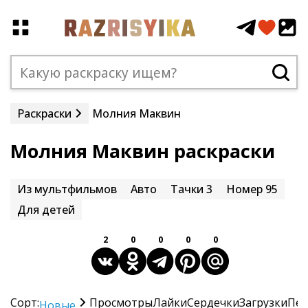
Раскраски
Молния Маквин
Молния Маквин раскраски
Из мультфильмов
Авто
Тачки 3
Номер 95
Для детей
2
0
0
0
0
Сорт:
Просмотры
Лайки
Сердечки
Загрузки
Печ
Новые