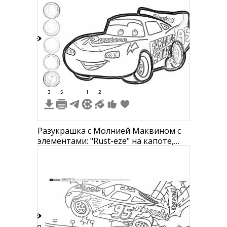
8
3
5
1
2
Разукрашка с Молнией Маквином с
элементами: "Rust-eze" на капоте,
номер "95" на крыле, надписью
"Fabulous McQueen" на боку, задним
спойлером, покрышками, палитрой
из пяти цветов на левой стороне