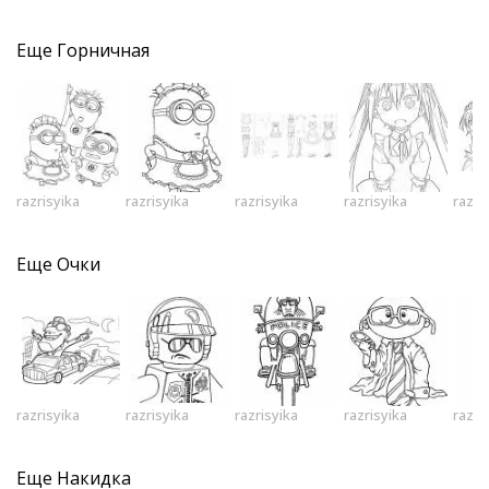
Еще
Горничная
razrisyika
razrisyika
razrisyika
razrisyika
razri
Еще
Очки
razrisyika
razrisyika
razrisyika
razrisyika
razri
Еще
Накидка