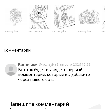
razrisyika
razrisyika
razrisyika
razrisyika
razri
Комментарии
Ваше имя
@razrisyika
8 августа 2026 13:38
Вот так будет выглядеть первый
комментарий, который вы добавите
через
нашего бота
Напишите комментарий