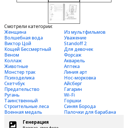
Смотрели категории:
Женщина
Из мультфильмов
Волшебная вода
Уважение
Виктор Цой
Standoff 2
Кощей Бессмертный
Для девочек
Веном
Форсаж
Коллаж
Акварель
Животные
Аптека
Монстер трак
Линия арт
Психоделика
Нос-морковка
Скетчбук
Айсберг
Предательство
Гагарин
Ругань
Wi-Fi
Таинственный
Горшки
Строительные леса
Синяя Борода
Военная медаль
Палочки для барабана
Генерация
Раскрась свое фото