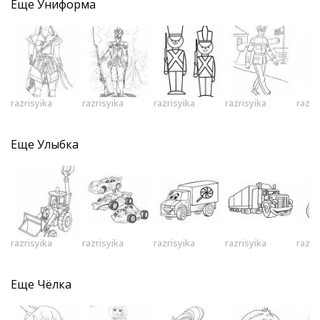
Еще
Униформа
razrisyika
razrisyika
razrisyika
razrisyika
razri
Еще
Улыбка
razrisyika
razrisyika
razrisyika
razrisyika
razri
Еще
Чёлка