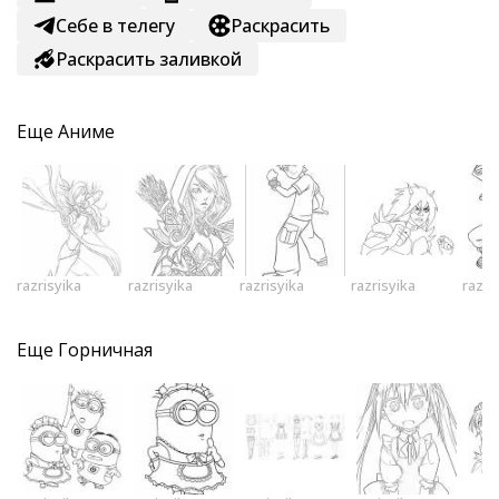
Себе в телегу
Раскрасить
Раскрасить заливкой
Еще
Аниме
razrisyika
razrisyika
razrisyika
razrisyika
razri
Еще
Горничная