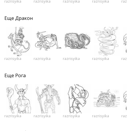
razrisyika
razrisyika
razrisyika
razrisyika
razri
Еще
Дракон
razrisyika
razrisyika
razrisyika
razrisyika
razri
Еще
Рога
razrisyika
razrisyika
razrisyika
razrisyika
razri