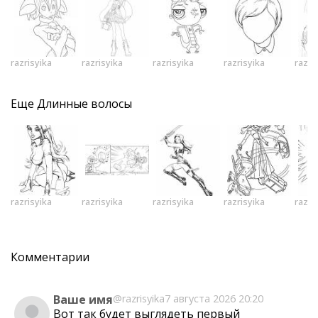
razrisyika
razrisyika
razrisyika
razrisyika
razri
Еще
Длинные волосы
razrisyika
razrisyika
razrisyika
razrisyika
razri
Комментарии
Ваше имя
@razrisyika
7 августа 2026 20:20
Вот так будет выглядеть первый