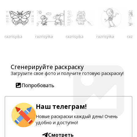
razrisyika
razrisyika
razrisyika
razrisyika
razri
Сгенерируйте раскраску
Загрузите свое фото и получите готовую раскраску!
Попробовать
Наш телеграм!
Новые раскраски каждый день! Очень
удобно и доступно!
Смотреть