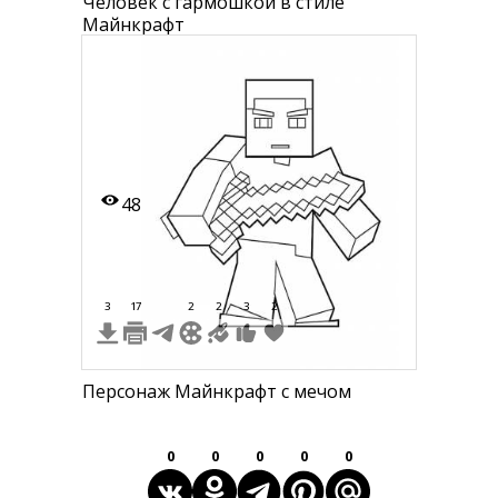
Человек с гармошкой в стиле
Майнкрафт
48
3
17
2
2
3
2
Персонаж Майнкрафт с мечом
0
0
0
0
0