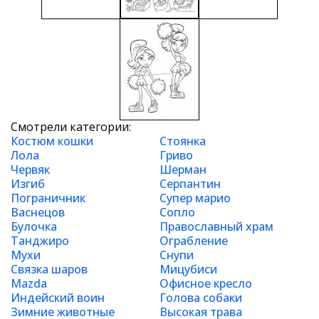
Смотрели категории:
Костюм кошки
Стоянка
Лола
Гриво
Червяк
Шерман
Изгиб
Серпантин
Пограничник
Супер марио
Васнецов
Сопло
Булочка
Православный храм
Танджиро
Ограбление
Мухи
Снупи
Связка шаров
Мицубиси
Mazda
Офисное кресло
Индейский воин
Голова собаки
Зимние животные
Высокая трава