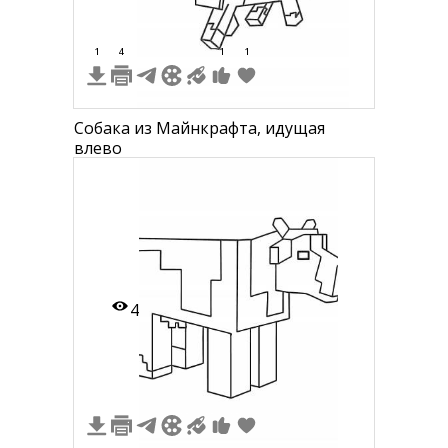
1
4
1
1
Собака из Майнкрафта, идущая
влево
4