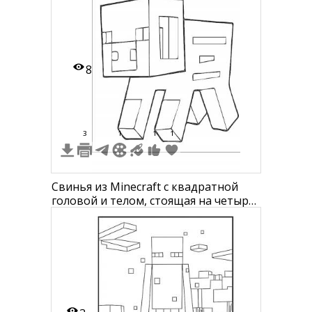
8
3
1
1
1
Свинья из Minecraft с квадратной
головой и телом, стоящая на четырёх
ногах, с видимыми прямоугольными
глазами и пятачком