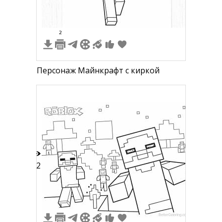
2
Персонаж Майнкрафт с киркой
12
3