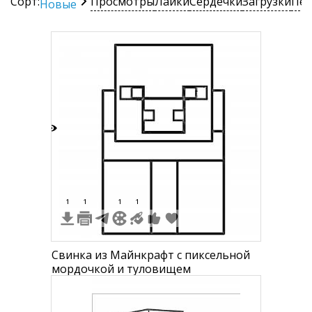
Сорт:
Просмотры
Лайки
Сердечки
Загрузки
Печ
Новые
6
1
1
1
1
Свинка из Майнкрафт с пиксельной
мордочкой и туловищем