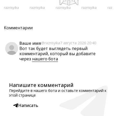
razrisyika
razrisyika
razrisyika
razrisyika
razri
Комментарии
Ваше имя
@razrisyika
7 августа 2026 20:40
Вот так будет выглядеть первый
комментарий, который вы добавите
через
нашего бота
Напишите комментарий
Перейдите в нашего бота и оставьте комментарий к
этой странице
Написать