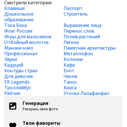
Смотрели категории:
Клавиши
Паспорт
Дошкольное
Строитель
образование
Тока Бока
Выражение лица
Флаг России
Перенос слов
Игры для мальчиков
Полив растений
Отбойный молоток
Легкое
Манэки-нэко
Памятник архитектуры
Профессионал
Металлофон
Звуки
Колонки
Кадуцей
Кафе
Контуры стран
Енот
Для девочек
Чехов
FR Legends
Танос
Троллейбус
Книга
Рябчик
Уточка Лалафанфан
Генерация
Раскрась свое фото
Твои фавориты