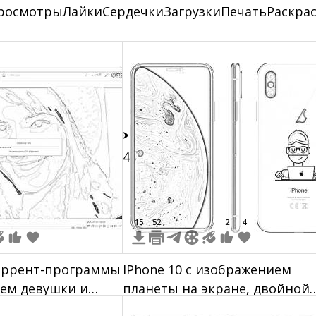
росмотры
Лайки
Сердечки
Загрузки
Печать
Раскра
84
15
52
2
4
оррент-программы
IPhone 10 с изображением
ем девушки и
планеты на экране, двойной
окном
камерой, логотипом Apple, и