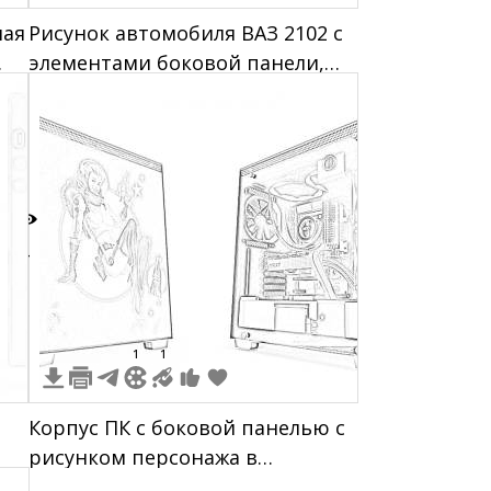
ная
Рисунок автомобиля ВАЗ 2102 с
элементами боковой панели,
четыре двери, окна, колесные
арки, фары, бампер и диски
4
1
1
Корпус ПК с боковой панелью с
рисунком персонажа в
ди
космическом костюме и