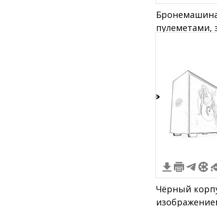
Бронемашина
пулеметами, 
лопатой и ки
панели
1
Чёрный корпу
изображение
анимации на 