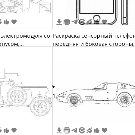
 электромодуля со
Раскраска сенсорный телефон
рпусом,
передняя и боковая стороны,
и элементами и
кнопка «домой», динамик,
д спереди,
кнопки на боковой панели
ышки, боковая
лки, винты,
разъемы,
 скобы,
11
е панели.
1