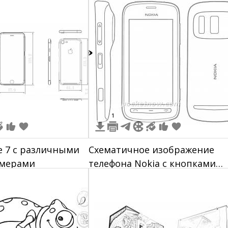
рисунком человека с ноутбук
на задней панели
2
1
e 7 с различными
Схематичное изображение
змерами
телефона Nokia с кнопками
громкости, портом для заряд
и камерой