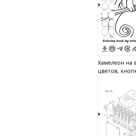
4
1
Хамелеон на 
цветов, кноп
Coloring book 
6