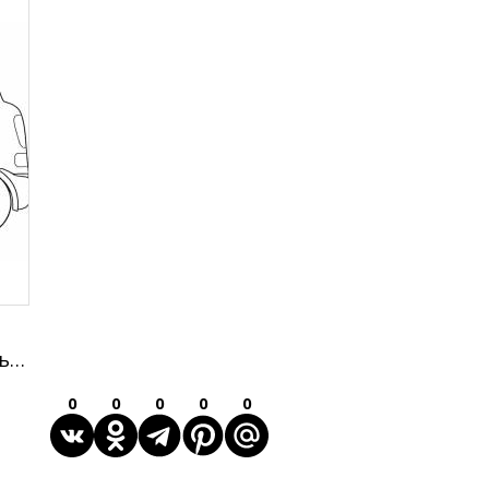
открытой панелью с
установленными
комплектующими
(вентиляторы, кабели, водяное
охлаждение, видеокарта, блок
питания).
ь
я
0
0
0
0
0