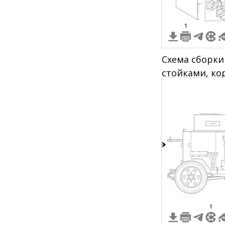
1
Схема сборки
стойками, ко
фиксирующим
кабелями: ви
крепление кр
панель, заще
вентилятор, 
фиксирующие
3
индикаторны
1