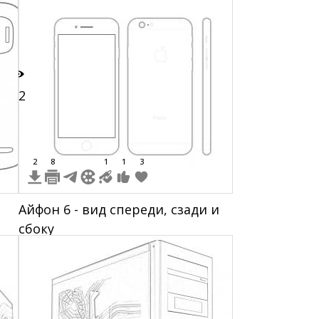
ом
панель, колеса, окна, фары,
боковые зеркала
12
2
8
1
1
3
Айфон 6 - вид спереди, сзади и
сбоку
ки