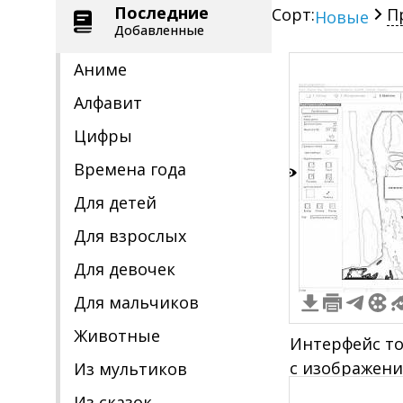
Последние
Сорт:
П
Новые
Добавленные
Аниме
Алфавит
Цифры
Времена года
7
Для детей
Для взрослых
Для девочек
Для мальчиков
Животные
Интерфейс т
с изображени
Из мультиков
диалоговым 
Из сказок