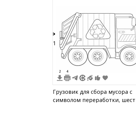
т без элементов
и сбоку
21
2
4
Грузовик для сбора мусора с
символом переработки, шест
колёс, боковая панель с двум
полосами и встроенные
механизмы