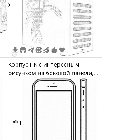
3
Корпус ПК с интересным
рисунком на боковой панели,
 с
двумя отсеками для оптических
приводов, вентиляционными
отверстиями на передней
панели и логотипом "Lian Li" в
нижней части.
1