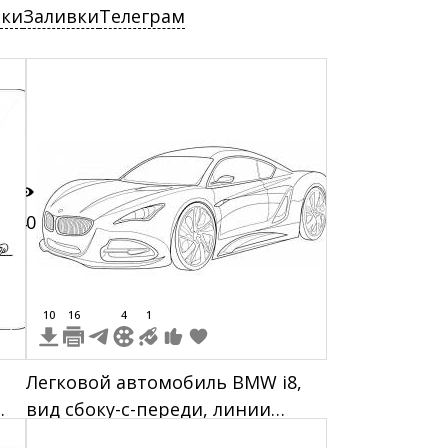
ски
Заливки
Телеграм
40
10
16
4
1
Легковой автомобиль BMW i8,
вид сбоку-с-переди, линии
кузова, передняя и боковая