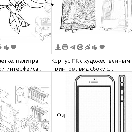
1
ветке, палитра
Корпус ПК с художественным
ки интерфейса
принтом, вид сбоку с
for kids
драконьим дизайном и видом
открытой боковой панелью
4