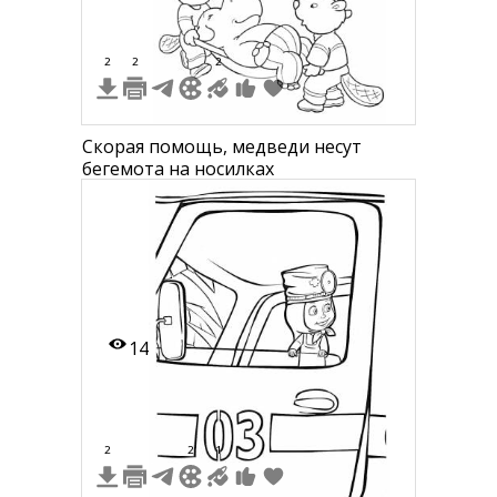
2
2
2
Скорая помощь, медведи несут
бегемота на носилках
14
2
2
1