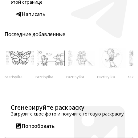
этой странице
Написать
Последние добавленные
razrisyika
razrisyika
razrisyika
razrisyika
razri
Сгенерируйте раскраску
Загрузите свое фото и получите готовую раскраску!
Попробовать