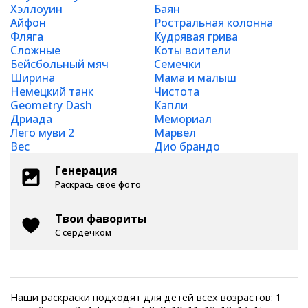
Хэллоуин
Баян
Айфон
Ростральная колонна
Фляга
Кудрявая грива
Сложные
Коты воители
Бейсбольный мяч
Семечки
Ширина
Мама и малыш
Немецкий танк
Чистота
Geometry Dash
Капли
Дриада
Мемориал
Лего муви 2
Марвел
Вес
Дио брандо
Генерация
Раскрась свое фото
Твои фавориты
С сердечком
Наши раскраски подходят для детей всех возрастов: 1