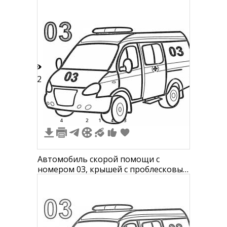
22
4
2
1
4
3
Автомобиль скорой помощи с
номером 03, крышей с проблесковым
маячком и медицинским крестом на
боковой двери