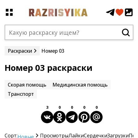
Раскраски
Номер 03
Номер 03 раскраски
Скорая помощь
Медицинская помощь
Транспорт
3
0
0
0
0
Сорт:
Просмотры
Лайки
Сердечки
Загрузки
Печ
Новые