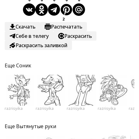
2
Скачать
Распечатать
Себе в телегу
Раскрасить
Раскрасить заливкой
Еще
Соник
razrisyika
razrisyika
razrisyika
razrisyika
razri
Еще
Вытянутые руки