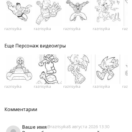
razrisyika
razrisyika
razrisyika
razrisyika
razri
Еще
Персонаж видеоигры
razrisyika
razrisyika
razrisyika
razrisyika
razri
Комментарии
Ваше имя
@razrisyika
8 августа 2026 13:30