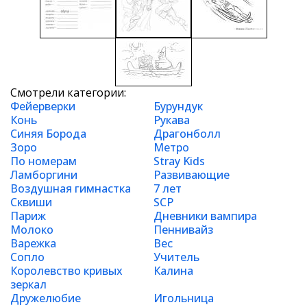
Смотрели категории:
Фейерверки
Бурундук
Конь
Рукава
Синяя Борода
Драгонболл
Зоро
Метро
По номерам
Stray Kids
Ламборгини
Развивающие
Воздушная гимнастка
7 лет
Сквиши
SCP
Париж
Дневники вампира
Молоко
Пеннивайз
Варежка
Вес
Сопло
Учитель
Королевство кривых
Калина
зеркал
Дружелюбие
Игольница