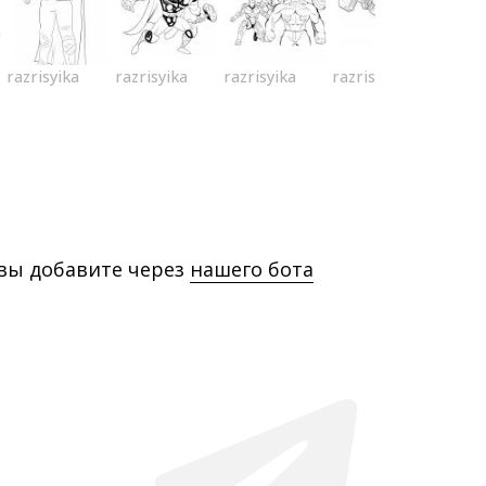
razrisyika
razrisyika
razrisyika
razrisyika
 вы добавите через
нашего бота