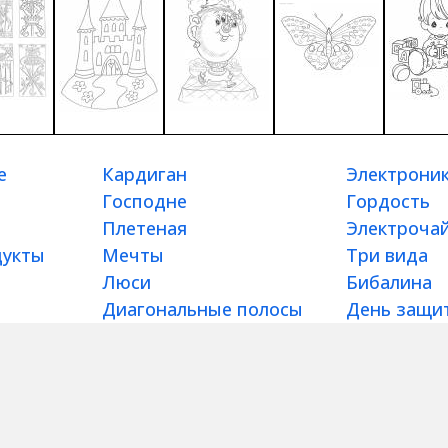
е
Кардиган
Электрони
Господне
Гордость
Плетеная
Электроча
дукты
Мечты
Три вида
Люси
Бибалина
Диагональные полосы
День защи