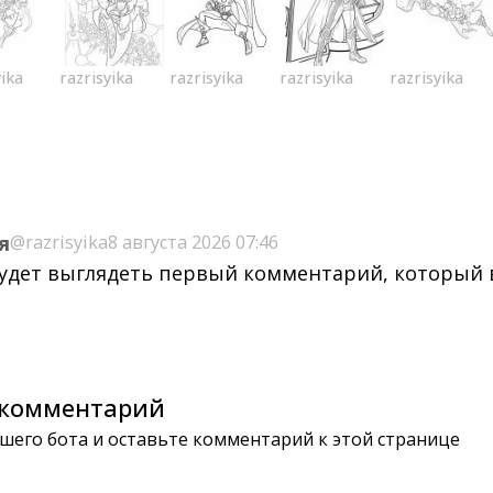
yika
razrisyika
razrisyika
razrisyika
razrisyika
я
@razrisyika
8 августа 2026 07:46
будет выглядеть первый комментарий, который
комментарий
шего бота и оставьте комментарий к этой странице