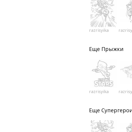
razrisyika
razris
Еще
Прыжки
razrisyika
razris
Еще
Супергеро