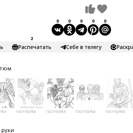
0
0
0
0
0
2
ть
Распечатать
Себе в телегу
Раскр
стюм
yika
razrisyika
razrisyika
razrisyika
razrisyika
 руки