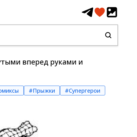
утыми вперед руками и
омиксы
#Прыжки
#Супергерои