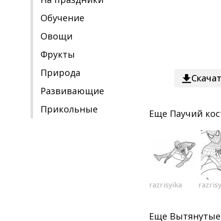
Обучение
Овощи
Фрукты
Природа
Скача
Развивающие
Прикольные
Еще
Паучий ко
razrisyika
razris
Еще
Вытянутые