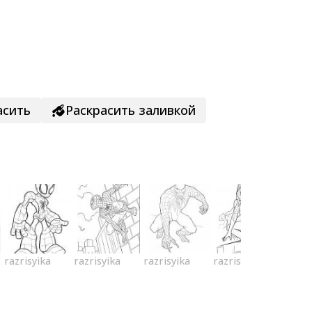
асить
Раскрасить заливкой
razrisyika
razrisyika
razrisyika
razrisyika