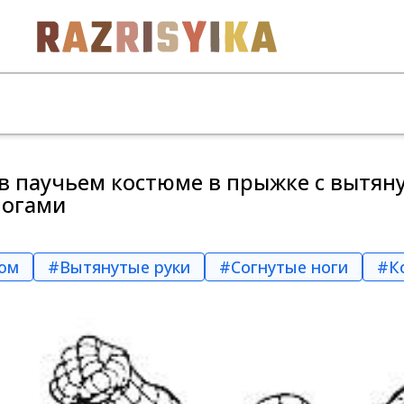
в паучьем костюме в прыжке с вытян
ногами
юм
#Вытянутые руки
#Согнутые ноги
#К