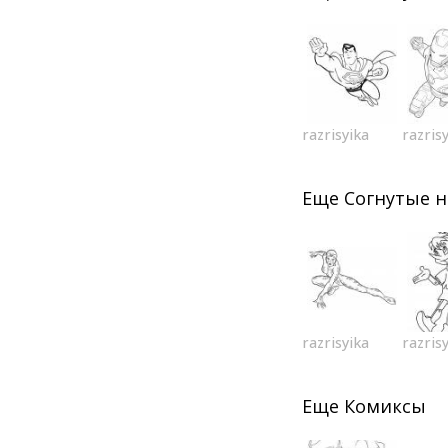
razrisyika
razris
Еще
Согнутые н
razrisyika
razris
Еще
Комиксы