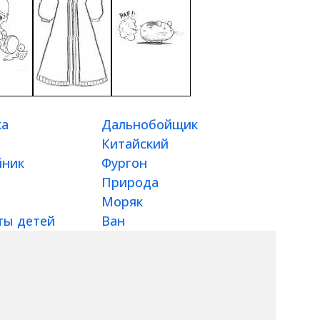
ка
Дальнобойщик
Китайский
йник
Фургон
Природа
Моряк
ты детей
Ван