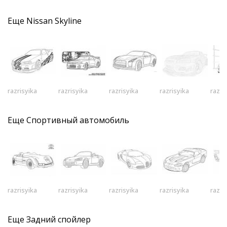
Еще
Nissan Skyline
razrisyika
razrisyika
razrisyika
razrisyika
razri
Еще
Спортивный автомобиль
razrisyika
razrisyika
razrisyika
razrisyika
razri
Еще
Задний спойлер