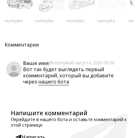
razrisyika
razrisyika
razrisyika
razrisyika
razri
Комментарии
Ваше имя
@razrisyika
8 августа 2026 00:36
Вот так будет выглядеть первый
комментарий, который вы добавите
через
нашего бота
Напишите комментарий
Перейдите в нашего бота и оставьте комментарий к
этой странице
Написать