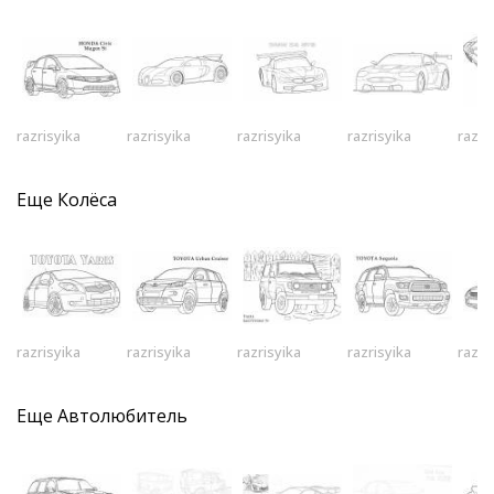
razrisyika
razrisyika
razrisyika
razrisyika
razri
Еще
Колёса
razrisyika
razrisyika
razrisyika
razrisyika
razri
Еще
Автолюбитель