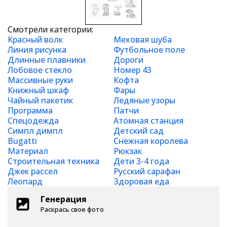
Смотрели категории:
Красный волк
Меховая шуба
Линия рисунка
Футбольное поле
Длинные плавники
Дороги
Лобовое стекло
Номер 43
Массивные руки
Кофта
Книжный шкаф
Фары
Чайный пакетик
Ледяные узоры
Программа
Патчи
Спецодежда
Атомная станция
Симпл димпл
Детский сад
Bugatti
Снежная королева
Материал
Рюкзак
Строительная техника
Дети 3-4 года
Джек рассел
Русский сарафан
Леопард
Здоровая еда
Генерация
Раскрась свое фото