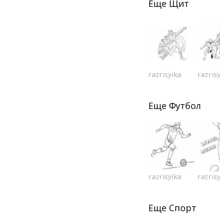
Еще
Щит
razrisyika
razris
Еще
Футбол
razrisyika
razris
Еще
Спорт