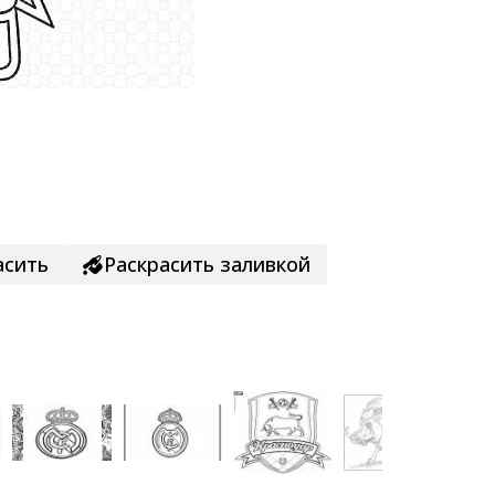
асить
Раскрасить заливкой