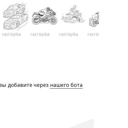
razrisyika
razrisyika
razrisyika
razrisyika
 вы добавите через
нашего бота