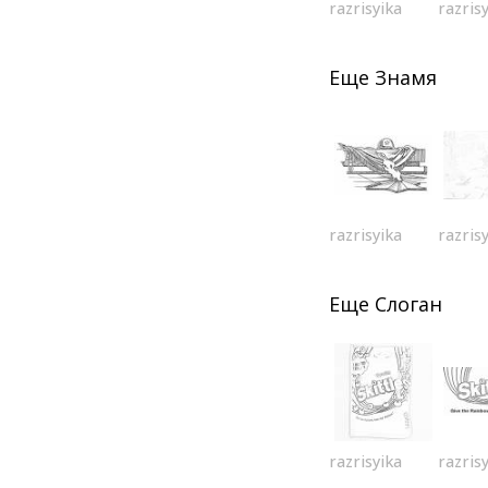
razrisyika
razris
Еще
Знамя
razrisyika
razris
Еще
Слоган
razrisyika
razris