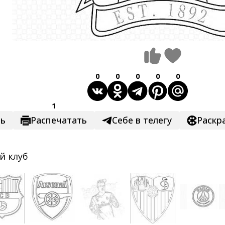
0
0
0
0
0
1
ть
Распечатать
Себе в телегу
Раскр
й клуб