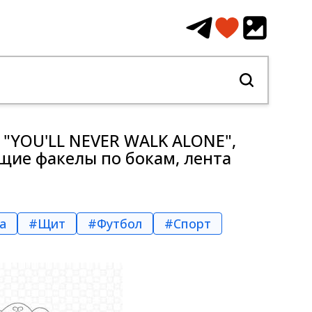
 "YOU'LL NEVER WALK ALONE",
щие факелы по бокам, лента
а
#Щит
#Футбол
#Спорт