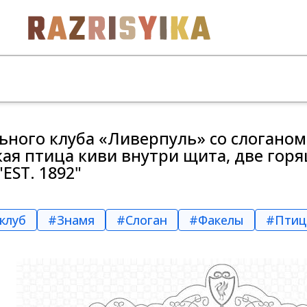
ьного клуба «Ливерпуль» со слоганом
ая птица киви внутри щита, две горя
EST. 1892"
клуб
#Знамя
#Слоган
#Факелы
#Птиц