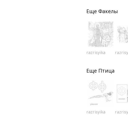
Еще
Факелы
razrisyika
razris
Еще
Птица
razrisyika
razris