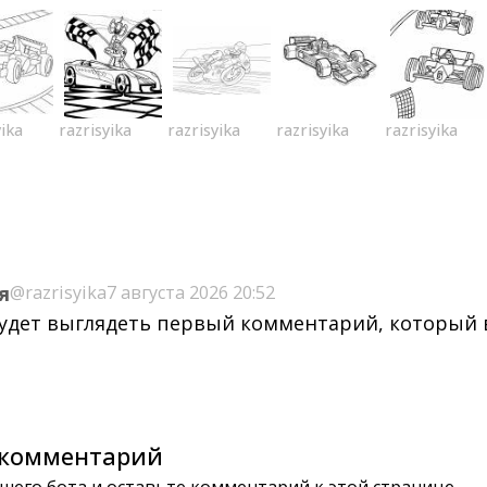
yika
razrisyika
razrisyika
razrisyika
razrisyika
я
@razrisyika
7 августа 2026 20:52
будет выглядеть первый комментарий, который
комментарий