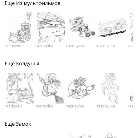
Еще
Из мультфильмов
razrisyika
razrisyika
razrisyika
razrisyika
razri
Еще
Колдунья
razrisyika
razrisyika
razrisyika
razrisyika
razri
Еще
Замок