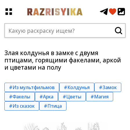
Злая колдунья в замке с двумя
птицами, горящими факелами, аркой
и цветами на полу
#Из мультфильмов
#Колдунья
#Замок
#Факелы
#Арка
#Цветы
#Магия
#Из сказок
#Птица