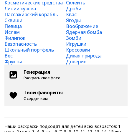
Косметические средства
Склеить
Линии кузова
Дроби
Пассажирский корабль
Квас
Сквиши
Ягоды
Певица
Воображение
Ислам
Ядерная бомба
Филипок
Зомби
Безопасность
Игрушки
Школьный портфель
Кроссовки
Вес
Дикая природа
Фрукты
Доверие
Генерация
Раскрась свое фото
Твои фавориты
С сердечком
Наши раскраски подходят для детей всех возрастов: 1
года, 2 года, 3, 4, 5 лет, 6, 7, 8, 9, 10, 11, 12, 13, 14, 15 лет,