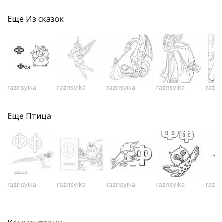
Еще
Из сказок
razrisyika
razrisyika
razrisyika
razrisyika
razri
Еще
Птица
razrisyika
razrisyika
razrisyika
razrisyika
razri