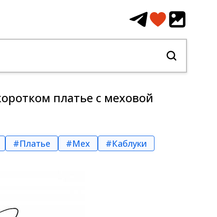
коротком платье с меховой
#Платье
#Мех
#Каблуки