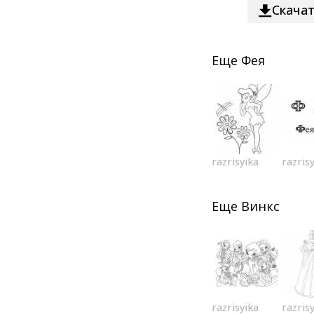
Скача
Еще
Фея
razrisyika
razris
Еще
Винкс
razrisyika
razris