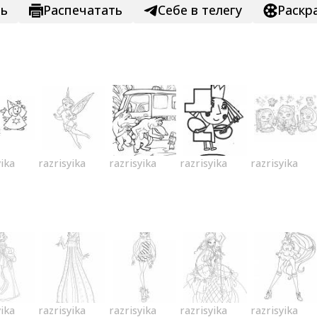
ть
Распечатать
Себе в телегу
Раскр
yika
razrisyika
razrisyika
razrisyika
razrisyika
yika
razrisyika
razrisyika
razrisyika
razrisyika