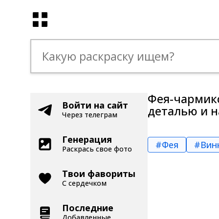
Фея-чармикс
Войти на сайт
деталью и н
Через телеграм
Генерация
#Фея
#Вин
Раскрась свое фото
Твои фавориты
С сердечком
Последние
Добавленные