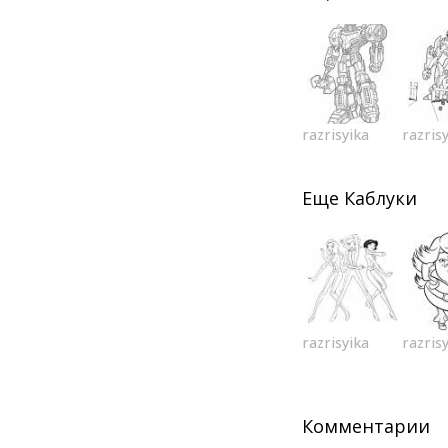
razrisyika
razris
Еще
Каблуки
razrisyika
razris
Комментарии