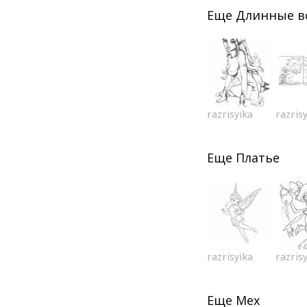
Еще
Длинные в
razrisyika
razris
Еще
Платье
razrisyika
razris
Еще
Мех