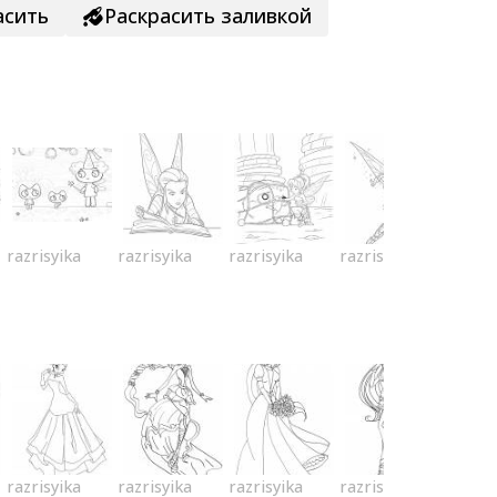
асить
Раскрасить заливкой
razrisyika
razrisyika
razrisyika
razrisyika
razrisyika
razrisyika
razrisyika
razrisyika