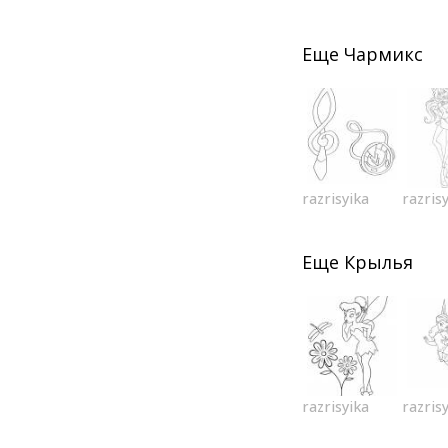
Еще
Чармикс
razrisyika
razris
Еще
Крылья
razrisyika
razris