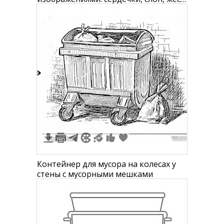
руки, земной шар, джип, астронавт,
коробка молока, япония с
высокогорьем, кроссовка,
полумесяц, жест руки с пальцами
вверх, лес с высокими горами, горная
вершина, мусорный бак, сердце с
надписью
2
Контейнер для мусора на колесах у
стены с мусорными мешками