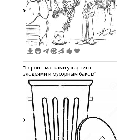
6
1
"Герои с масками у картин с
злодеями и мусорным баком"
6