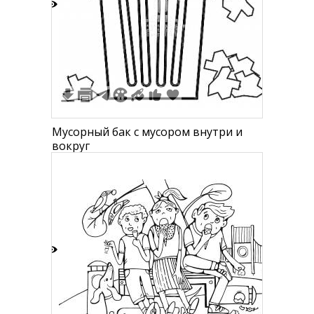
2
1
Мусорный бак с мусором внутри и
вокруг
1