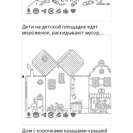
1
Дети на детской площадке едят
мороженое, раскидывают мусор,
собака у мусорного бака, дерево,
батут
2
1
Дом с корочками крышами-крышей