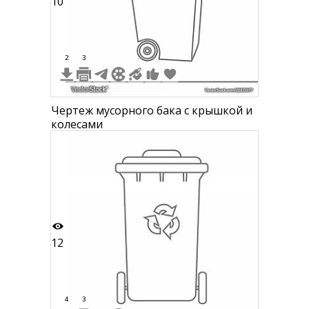
10
2
3
Чертеж мусорного бака с крышкой и
колесами
12
4
3