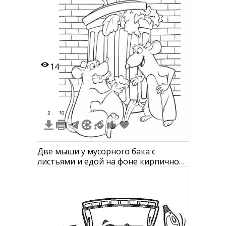
14
2
10
Две мыши у мусорного бака с
листьями и едой на фоне кирпичной
стены