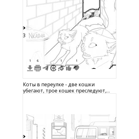
контейнер, мусорный бак с крышкой
33
1
6
1
1
Коты в переулке - две кошки
убегают, трое кошек преследуют,
рядом мусорный бак.