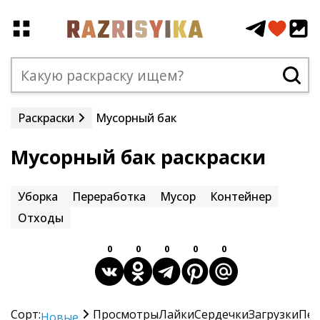
Раскраски
Мусорный бак
Мусорный бак раскраски
Уборка
Переработка
Мусор
Контейнер
Отходы
0
0
0
0
0
Сорт:
Просмотры
Лайки
Сердечки
Загрузки
Печ
Новые