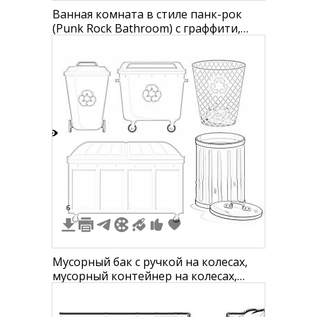
Ванная комната в стиле панк-рок
(Punk Rock Bathroom) с граффити,
раковинами, мусорным баком,
унитазом и различными рисунками
на стенах и потолке
9
6
Мусорный бак с ручкой на колесах,
мусорный контейнер на колесах,
сетчатый мусорный бак с отходами,
большой уличный мусорный