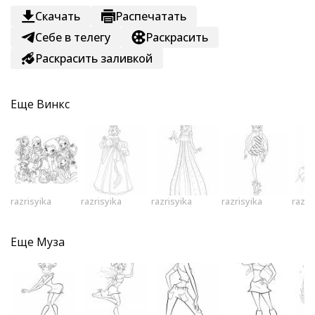
Скачать
Распечатать
Себе в телегу
Раскрасить
Раскрасить заливкой
Еще
Винкс
razrisyika
razrisyika
razrisyika
razrisyika
razri
Еще
Муза