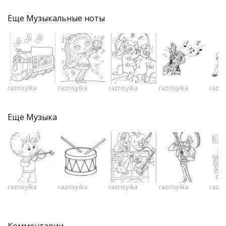
Еще
Музыкальные ноты
razrisyika
razrisyika
razrisyika
razrisyika
razri
Еще
Музыка
razrisyika
razrisyika
razrisyika
razrisyika
razri