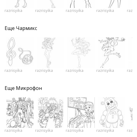
razrisyika
razrisyika
razrisyika
razrisyika
razri
Еще
Чармикс
razrisyika
razrisyika
razrisyika
razrisyika
razri
Еще
Микрофон
razrisyika
razrisyika
razrisyika
razrisyika
razri