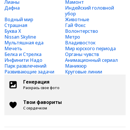
Лианы
Мамонт
Дафна
Индейский головной
убор
Водный мир
Животные
Страшная
Гай Фокс
Буква Х
Волонтерство
Nissan Skyline
Метро
Мультяшная еда
Владивосток
Мечеть
Мир юрского периода
Белка и Стрелка
Органы чувств
Инфинити Надо
Анимационный сериал
Парк развлечений
Маникюр
Развивающие задачи
Круговые линии
Генерация
Раскрась свое фото
Твои фавориты
С сердечком