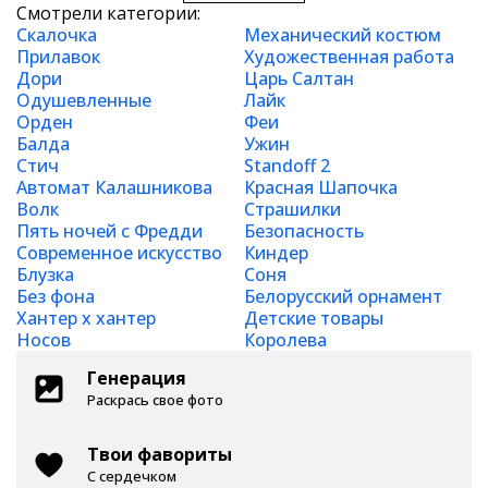
Смотрели категории:
Скалочка
Механический костюм
Прилавок
Художественная работа
Дори
Царь Салтан
Одушевленные
Лайк
Орден
Феи
Балда
Ужин
Стич
Standoff 2
Автомат Калашникова
Красная Шапочка
Волк
Страшилки
Пять ночей с Фредди
Безопасность
Современное искусство
Киндер
Блузка
Соня
Без фона
Белорусский орнамент
Хантер х хантер
Детские товары
Носов
Королева
Генерация
Раскрась свое фото
Твои фавориты
С сердечком