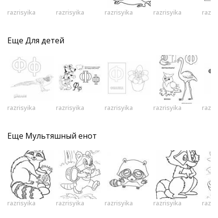
razrisyika
razrisyika
razrisyika
razrisyika
razri
Еще
Для детей
razrisyika
razrisyika
razrisyika
razrisyika
razri
Еще
Мультяшный енот
razrisyika
razrisyika
razrisyika
razrisyika
razri