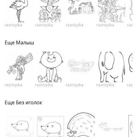
razrisyika
razrisyika
razrisyika
razrisyika
razri
Еще
Малыш
razrisyika
razrisyika
razrisyika
razrisyika
razri
Еще
Без иголок