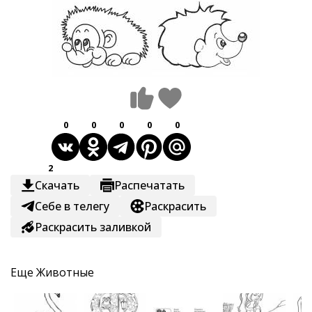
0
0
0
0
0
2
Скачать
Распечатать
Себе в телегу
Раскрасить
Раскрасить заливкой
Еще
Животные