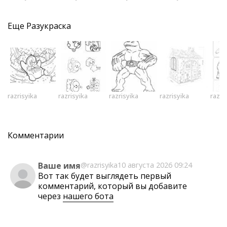
Еще
Разукраска
razrisyika
razrisyika
razrisyika
razrisyika
razri
Комментарии
Ваше имя
@razrisyika
10 августа 2026 09:24
Вот так будет выглядеть первый
комментарий, который вы добавите
через
нашего бота