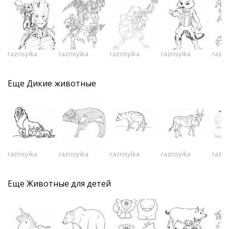
razrisyika
razrisyika
razrisyika
razrisyika
razri
Еще
Дикие животные
razrisyika
razrisyika
razrisyika
razrisyika
razri
Еще
Животные для детей