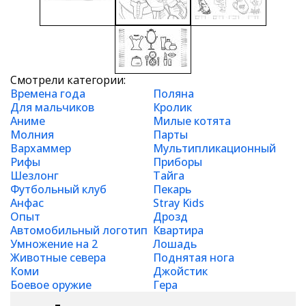
Смотрели категории:
Времена года
Поляна
Для мальчиков
Кролик
Аниме
Милые котята
Молния
Парты
Вархаммер
Мультипликационный
Рифы
Приборы
Шезлонг
Тайга
Футбольный клуб
Пекарь
Анфас
Stray Kids
Опыт
Дрозд
Автомобильный логотип
Квартира
Умножение на 2
Лошадь
Животные севера
Поднятая нога
Коми
Джойстик
Боевое оружие
Гера