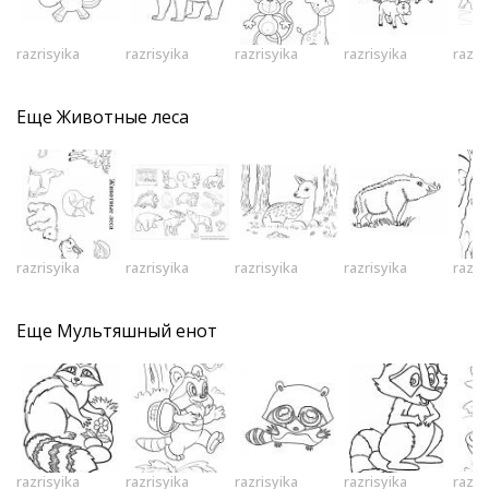
razrisyika
razrisyika
razrisyika
razrisyika
razri
Еще
Животные леса
razrisyika
razrisyika
razrisyika
razrisyika
razri
Еще
Мультяшный енот
razrisyika
razrisyika
razrisyika
razrisyika
razri