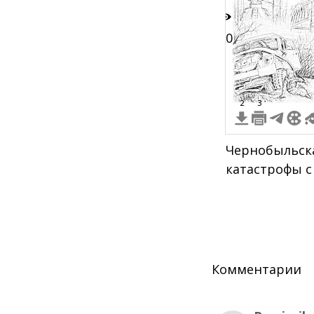
10
2
3
Чернобыльска
катастрофы с
Комментарии