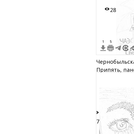
28
1
5
Чернобыльска
Припять, пан
колесо обозр
знак
37