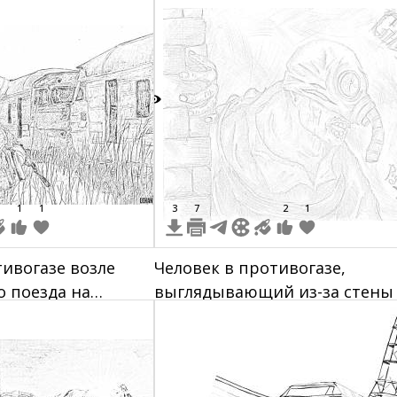
щим дым
7
1
1
3
7
2
1
тивогазе возле
Человек в противогазе,
 поезда на
выглядывающий из-за стены
ой АЭС