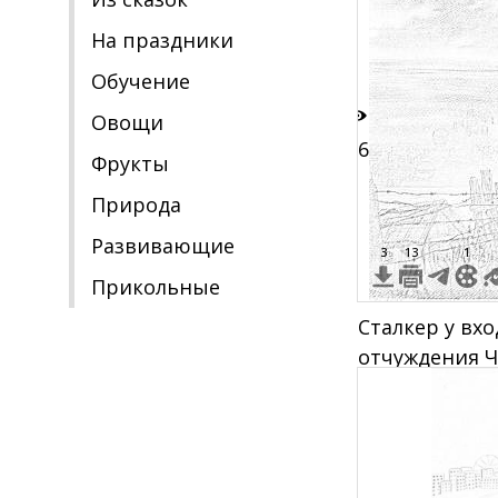
ограждение
На праздники
Обучение
Овощи
36
Фрукты
Природа
Развивающие
3
13
1
Прикольные
Сталкер у вхо
отчуждения Ч
ограждением
проволоки и
аркой