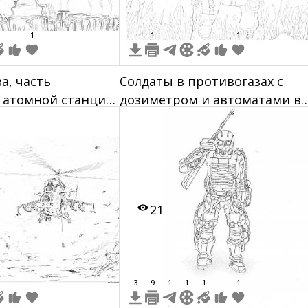
1
1
1
а, часть
Солдаты в противогазах с
 атомной станции,
дозиметром и автоматами в
 растительности
зоне отчуждения, высокий
забор, знак радиации,
деформированные деревья
21
3
9
1
1
1
1