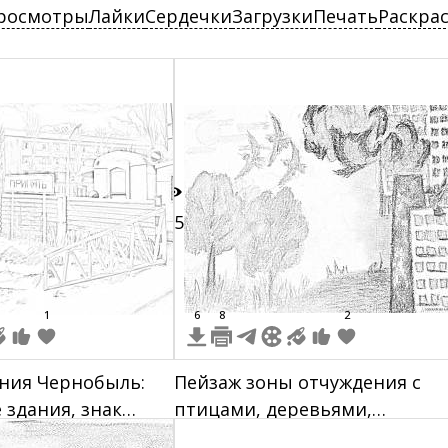
росмотры
Лайки
Сердечки
Загрузки
Печать
Раскра
35
1
6
8
2
ния Чернобыль:
Пейзаж зоны отчуждения с
здания, знак
птицами, деревьями,
ерная кошка,
разрушенным зданием и