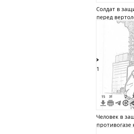
Солдат в за
перед вертол
отчуждения 
51
15
31
2
2
Человек в за
противогазе 
Чернобыльско