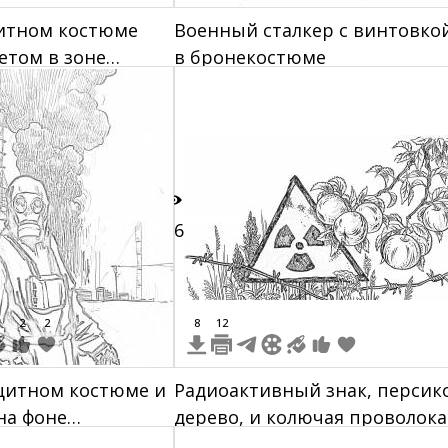
щитном костюме
Военный сталкер с винтовко
етом в зоне
в бронекостюме
Чернобыля
26
2
2
8
12
щитном костюме и
Радиоактивный знак, персик
на фоне
дерево, и колючая проволока
й АЭС с
фоне травы