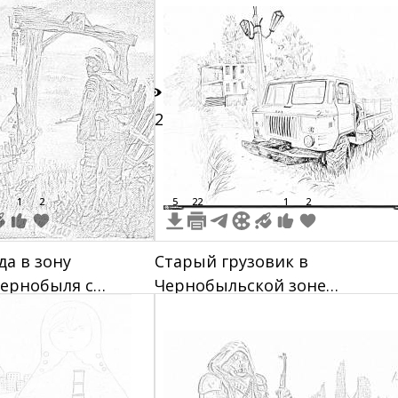
людьми на переднем плане
32
1
2
5
22
1
2
да в зону
Старый грузовик в
ернобыля с
Чернобыльской зоне
 из колючей
отчуждения с заброшенным
 разрушенной
зданием и уличным фонарем.