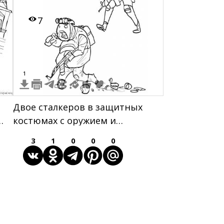
7
1
Двое сталкеров в защитных
костюмах с оружием и
спущенной банкой
3
1
0
0
0