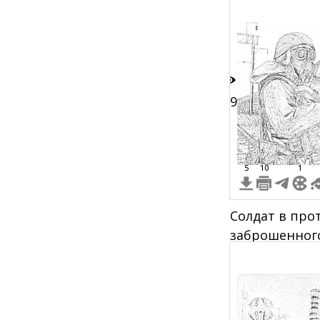
выбрасываю
реактором
29
5
10
1
Солдат в про
заброшенного
чернобыльск