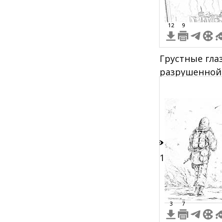
12
9
Грустные глаз
разрушенной
слезы в виде
11
3
7