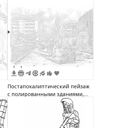
5
1
1
Постапокалиптический пейзаж
с полированными зданиями,
двумя людьми в защитной
одежде, ящиками и
развалинами.