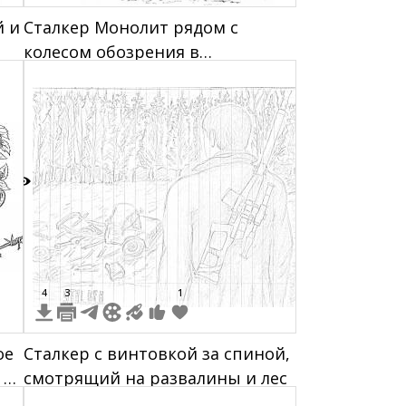
й и
Сталкер Монолит рядом с
колесом обозрения в
постапокалиптической зоне
7
4
3
1
ое
Сталкер с винтовкой за спиной,
 на
смотрящий на развалины и лес