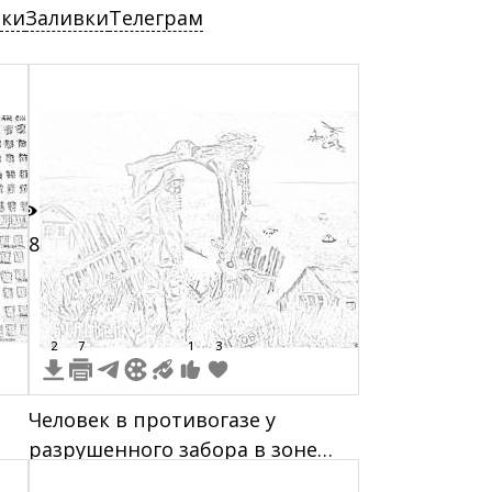
ски
Заливки
Телеграм
28
2
7
1
3
Человек в противогазе у
разрушенного забора в зоне
отчуждения Чернобыль,