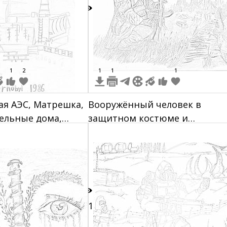
8
1
2
1
1
1
я АЭС, Матрешка,
Вооружённый человек в
ельные дома,
защитном костюме и
ения, охранный
противогазе на фоне
заброшенной зоны с
разрушенными зданиями и
лесом
11