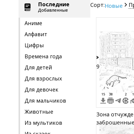
Последние
Сорт:
П
Новые
Добавленные
Аниме
Алфавит
Цифры
Времена года
69
Для детей
Для взрослых
Для девочек
15
38
2
1
Для мальчиков
Животные
Зона отчужде
заброшенные 
Из мультиков
"Припять", ч
Из сказок