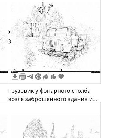
разрушенные постройки, дым,
вертолет в небе
23
5
8
1
Грузовик у фонарного столба
возле заброшенного здания и
деревьев на фоне
чернобыльской зоны
отчуждения