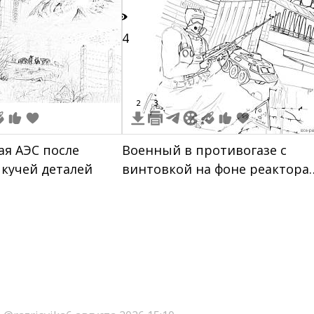
14
2
3
я АЭС после
Военный в противогазе с
 кучей деталей
винтовкой на фоне реактора
Чернобыльской АЭС и
бронетранспортера