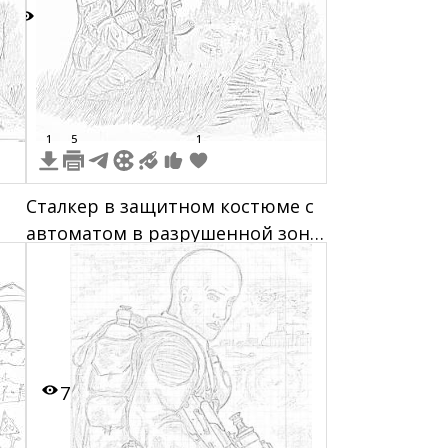
7
1
5
1
Сталкер в защитном костюме с
автоматом в разрушенной зоне,
руины зданий и заброшенные
машины на фоне
7